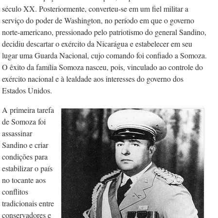
século XX. Pos­teriormente, converteu-se em um fiel mi­­litar a
serviço do poder de Washington, no perío­do em que o governo
norte-americano, pressionado pelo patriotismo do general Sandino,
decidiu descartar o
e
xército da Nicarágua e estabelecer em seu
lugar uma Guarda Nacional, cujo comando foi confiado a Somoza.
O êxito da família Somoza nasceu, pois, vinculado ao controle do
e
xército nacional e à lealdade aos interesses do governo dos
Estados Unidos.
A primeira tarefa
de Somoza foi
assassinar
Sandino e criar
condições para
estabilizar o país
no tocante aos
conflitos
tradicionais entre
conservadores e