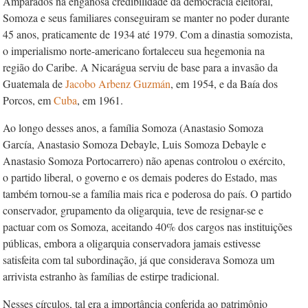
Amparados na enganosa credibilidade da democracia eleitoral,
Somoza e seus familiares conseguiram se manter no poder durante
45 anos, praticamente de 1934 até 1979. Com a dinastia somozista,
o imperialismo norte-americano fortaleceu sua hegemonia na
região do Caribe. A Nicarágua serviu de base para a invasão da
Guatemala de
Jacobo
Arbenz Guzmán
, em 1954, e da Baía dos
Porcos, em
Cuba
, em 1961.
Ao longo desses anos, a família Somoza (Anastasio Somoza
García, Anastasio Somoza Debayle, Luis Somoza Debayle e
Anastasio Somoza Portocarrero) não apenas controlou o
e
xército,
o
p
artido
l
iberal, o governo e os demais poderes do Estado, mas
também tornou-se a família mais rica e poderosa do país. O
p
artido
co
nservador, grupamento da oligarquia, teve de resignar-se e
pactuar com os Somoza, aceitando 40% dos cargos nas instituições
públicas, embora a oligarquia conservadora jamais estivesse
satisfeita com tal subordinação, já que considerava Somoza um
arrivista estranho às famílias de estirpe tradicional.
Nesses círculos, tal era a importância conferida ao patrimônio