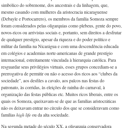
simbólico do sobrenome, dos ancestrais e da linhagem, que,
mesmo casando com mulheres da aristocracia nicaraguense
(Debayle e Portocarrero), os membros da família Somoza sempre
foram considerados pelas oligarquias como plebeus, gente do povo,
novos-ricos ou arrivistas sociais e, portanto, sem direitos a desfrutar
de qualquer prestígio, apesar da riqueza e do poder político e
militar da família na Nicarágua e com uma descendência educada
em colégios e academias norte-americanas de grande prestígio
internacional, estreitamente vinculada à hierarquia católica. Para
resguardar seus privilégios virtuais, esses grupos concediam-se a
prerrogativa de permitir ou não o acesso dos ricos aos “clubes da
sociedade”, aos desfiles a cavalo, aos palcos nas festas do
patronato, às corridas, às eleições de rainha do carnaval, à
organização das festas públicas etc. Muitos ricos liberais, entre os
quais os Somoza, queixavam-se de que as famílias aristocráticas
não os deixavam entrar no círculo dos que se consideravam como
famílias
high life
ou da alta sociedade.
Na segunda metade do século XX, a oligarquia conservadora