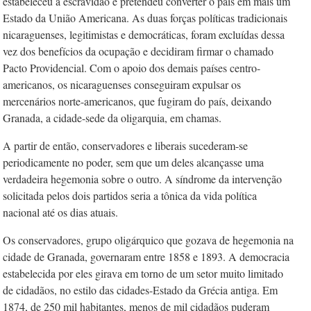
estabeleceu a escravidão e pretendeu converter o país em mais um
Estado da União Americana. As duas forças políticas tradicionais
nicaraguenses, legitimistas e democráticas, foram excluídas dessa
vez dos benefícios da ocupação e decidiram firmar o chamado
Pacto Providencial. Com o apoio dos demais países centro-
americanos, os nicaraguenses conseguiram expulsar os
mercenários norte-americanos, que fugiram do país, deixando
Granada, a cidade-sede da oligarquia, em chamas.
A partir de então, conservadores e liberais sucederam-se
periodicamente no poder, sem que um deles alcançasse uma
verdadeira hegemonia sobre o outro. A síndrome da intervenção
solicitada pelos dois partidos seria a tônica da vida política
nacional até os dias atuais.
Os conservadores, grupo oligárquico que gozava de hegemonia na
cidade de Granada, governaram entre 1858 e 1893. A democracia
estabelecida por eles girava em torno de um setor muito limitado
de cidadãos, no estilo das cidades-Estado da Grécia antiga. Em
1874, de 250 mil habitantes, menos de mil cidadãos puderam