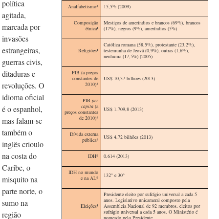
política
Analfabetismo⁴
15,5% (2009)
agitada,
Composição
Mestiços de ameríndios e brancos (69%), brancos
marcada por
étnica
¹
(17%), negros (9%), ameríndios (5%)
invasões
Católica romana (58,5%), protestante (23,2%),
estrangeiras,
Religiões
¹
testemunha de Jeová (0,9%), outras (1,6%),
nenhuma (17,5%) (2005)
guerras civis,
ditaduras e
PIB (a preços
constantes de
US$ 10,37 bilhões (2013)
revoluções. O
2010)
⁴
idioma oficial
PIB
per
capita
(a
é o espanhol,
US$ 1.709,8 (2013)
preços constantes
de 2010)
⁴
mas falam-se
também o
Dívida externa
US$ 4,72 bilhões (2013)
pública
⁴
inglês crioulo
na costa do
IDH⁵
0,614 (2013)
Caribe, o
IDH no mundo
132° e 30°
misquito na
e na AL
⁵
parte norte, o
Presidente eleito por sufrágio universal a cada 5
anos. Legislativo unicameral composto pela
sumo na
Eleições¹
Assembleia Nacional de 92 membros, eleitos por
sufrágio universal a cada 5 anos. O Ministério é
região
nomeado pelo Presidente.