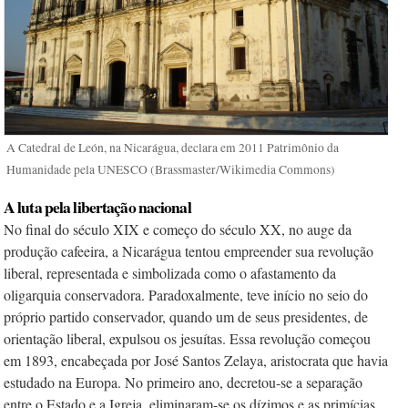
A Catedral de León, na Nicarágua, declara em 2011 Patrimônio da
Humanidade pela UNESCO (Brassmaster/Wikimedia Commons)
A luta pela libertação nacional
No final do século XIX e começo do século XX, no auge da
produção cafeeira, a Nicarágua tentou empreender sua
r
evolução
l
iberal, representada e simbolizada como o afastamento da
oligarquia conservadora. Paradoxalmente, teve início no seio do
próprio
p
artido
c
onservador, quando um de seus presidentes, de
orientação liberal, expulsou os jesuítas. Essa revolução começou
em 1893, encabeçada por José Santos Zelaya, aristocrata que havia
estudado na Europa. No primeiro ano, decretou-se a separação
entre o Estado e a Igreja, eliminaram-se os dízimos e as primícias,