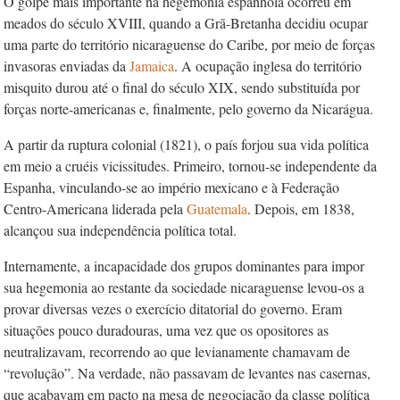
O golpe mais importante na hegemonia espanhola ocorreu em
meados do século XVIII, quando a Grã-Bretanha decidiu ocupar
uma parte do território nicaraguense do Caribe, por meio de forças
invasoras enviadas da
Jamaica
. A ocupação inglesa do território
misquito durou até o final do século XIX, sendo substituída por
forças norte-americanas e, finalmente, pelo governo da Nicarágua.
A partir da ruptura colonial (1821), o país forjou sua vida política
em meio a cruéis vicissitudes. Primeiro, tornou-se independente da
Espanha, vinculando-se ao império mexicano e à Federação
Centro-Americana liderada pela
Guatemala
. Depois, em 1838,
alcançou sua independência política total.
Internamente, a incapacidade dos grupos dominantes para impor
sua hegemonia ao restante da sociedade nicaraguense levou-os a
provar diversas vezes o exercício ditatorial do governo. Eram
situações pouco duradouras, uma vez que os opositores as
neutralizavam, recorrendo ao que levianamente chamavam de
“revolução”. Na verdade, não passavam de levantes nas casernas,
que acabavam em pacto na mesa de negociação da classe política