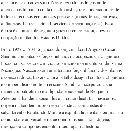
afastamento do adversário. Nesse período, as forças norte-
americanas tomaram conta da administração e apoderaram-se de
todos os recursos econômicos possíveis (minas, terras, ferrovias,
alfândegas, banco nacional, serviços de segurança etc.). Essa
época é chamada de
s
egundo
g
overno conservador, apesar da
ocupação militar dos Estados Unidos.
Entre 1927 e 1934, o general de origem liberal Augusto César
Sandino combateu as forças militares de ocupação e a oligarquia
liberal-conservadora e iniciou o primeiro movimento sandinista na
Nicarágua. Nasceu assim uma terceira força, diferente dos liberais
e conservadores, travando uma batalha desigual contra a oligarquia
e o imperialismo norte-americano. Sandino incorporou à sua
maneira o patriotismo e a dignidade nacional de Benjamín
Zeledón, a bandeira social dos anarcossindicalistas mexicanos,
origem da bandeira rubro-negra, as ideias comunistas do
salvadorenho Farabundo Martí e a espiritualidade das doutrinas da
comunidade universal, em que o indo-hispanismo indígena,
mestiço ou camponês encontram seu lugar na história