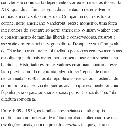
caracterizou como casta dependente ocorreu em meados do século
XIX, quando as famílias granadinas tentaram desenvolver-se
comercialmente sob o amparo da Companhia de Trânsito do
coronel norte-americano Vanderbilt. Nesse momento, uma força
interventora do aventureiro norte-americano William Walker, com
o consentimento de famílias liberais e conservadoras, frustrou a
ascensão dos comerciantes granadinos. Desapareceu a Companhia
de Trânsito, o aventureiro foi fuzilado por forças centro-americanas
e a oligarquia do país mergulhou em seu atraso e provincianismo
habituais. Historiadores conservadores costumam contornar esse
lado provinciano da oligarquia referindo-se à época de ouro
denominada “os 30 anos da república conservadora”, ostentando
como trunfo a ausência de guerras civis, o que realmente foi uma
façanha para o país, superada apenas pelos 45 anos de “paz” da
ditadura somozista.
Entre 1909 e 1933, as famílias provincianas da oligarquia
continuaram no processo de mútua derrubada, alternando-se nas
revoluções locais, com o apoio dos
marines
ianques, para o