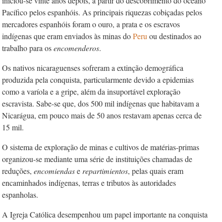
iniciou-se vinte anos depois, a partir do descobrimento do oceano
Pacífico pelos espanhóis. As principais riquezas cobiçadas pelos
mercadores espanhóis foram o ouro, a prata e os escravos
indígenas que eram enviados às minas do
Peru
ou destinados ao
trabalho para os
encomenderos
.
Os nativos nicaraguenses sofreram a extinção demográfica
produzida pela conquista, particularmente devido a epidemias
como a varíola e a gripe, além da insuportável exploração
escravista. Sabe-se que, dos 500 mil indígenas que habitavam a
Nicarágua, em pouco mais de 50 anos restavam apenas cerca de
15 mil.
O sistema de exploração de minas e cultivos de matérias-primas
organizou-se mediante uma série de instituições chamadas de
reduções,
encomiendas
e
repartimientos
, pelas quais eram
encaminhados indígenas, terras e tributos às autoridades
espanholas.
A Igreja Católica desempenhou um papel importante na conquista