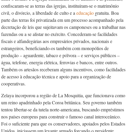
confiscaram-se as terras das igrejas, instituíram-se o matrimônio
civil, o divórcio, a liberdade de culto e a
educação
gratuita. Boa
parte das terras foi privatizada em um processo acompanhado pela
decretação de leis que sujeitavam os camponeses ou a trabalhar nas
fazendas ou a se alistar no exército. Concederam-se facilidades
fiscais e alfandegárias aos empresários privados, nacionais e
estrangeiros, beneficiando-os também com monopólios de
produção – aguardente, tabaco e pólvora – e serviços públicos –
água, telefone, energia elétrica, ferrovias e bancos, entre outros.
Também os artesãos receberam alguns incentivos, como facilidades
de acesso à educação técnica e apoio para a organização de
cooperativas.
Zelaya incorporou a região de La Mosquitia, que funcionava como
um reino apadrinhado pela Coroa britânica. Seu governo também
tentou libertar-se da tutela norte-americana, buscando empréstimos
nos países europeus para construir o famoso canal interoceânico.
Foi o suficiente para que os conservadores, apoiados pelos Estados
Unidos, iniciassem um levante armado forçando o presidente