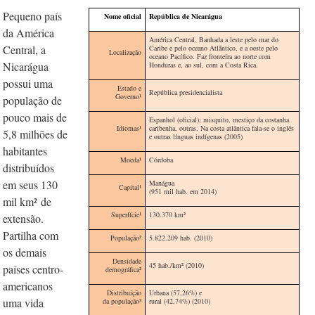
Pequeno país
Nome oficial
República de Nicarágua
da América
América Central. Banhada a leste pelo mar do
Central, a
Caribe e pelo oceano Atlântico, e a oeste pelo
Localização
oceano Pacífico. Faz fronteira ao norte com
Nicarágua
Honduras e, ao sul, com a Costa Rica.
possui uma
Estado e
República presidencialista
Governo¹
população de
pouco mais de
Espanhol (oficial); misquito, mestiço da costanha
Idiomas
¹
caribenha, outras. Na costa atlântica fala-se o inglês
5,8 milhões de
e outras línguas indígenas (2005)
habitantes
Moeda
¹
Córdoba
distribuídos
em seus 130
Manágua
Capital¹
(951 mil hab. em 2014)
mil km²
de
Superfície
¹
130.370 km
²
extensão.
Partilha com
População²
5.822.209 hab. (2010)
os demais
Densidade
45 hab./km
²
(2010)
países centro-
demográfica²
americanos
Distribuição
Urbana (57,26%) e
uma vida
da população
³
rural (42,74%) (2010)