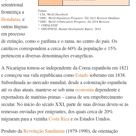
setentrional
fronteiriça a
Fontes:
¹ CIA.
World Factobook
Honduras
, e
² ONU.
World Population Prospects: The 2012 Revision Database
³ ONU.
World Urbanization Prospects, the 2014 Revision
outras línguas
⁴ CEPALSTAT
⁵ ONU/PNUD.
Human Development Report,
2014
em processo
de extinção, como o garífuna e o rama, no centro do país. Os
católicos correspondem a cerca de 60% da população e 15%
pertencem a diversas denominações evangélicas.
A Nicarágua tornou-se independente da Coroa espanhola em 1821
e começou sua vida republicana como
Estado
soberano em 1838.
Subordinada ao mercado mundial, desde a colonização espanhola
até os dias atuais, manteve-se sob uma
economia
dependente e
exportadora de matérias-primas – causa de seu empobrecimento
secular. No início do século XXI, parte de suas divisas deveu-se às
remessas enviadas por emigrantes, dos quais cerca de 20%
migraram para a vizinha
Costa Rica
e os Estados Unidos.
Produto da
Revolução Sandinista
(1979-1990), de orientação