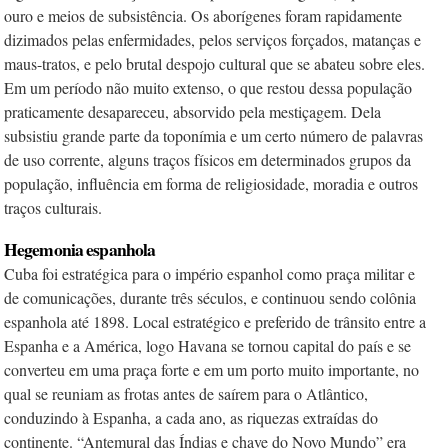
ouro e meios de subsistência. Os aborígenes foram rapidamente
dizimados pelas enfermidades, pelos serviços forçados, matanças e
maus-tratos, e pelo brutal despojo cultural que se abateu sobre eles.
Em um período não muito extenso, o que restou dessa população
praticamente desapareceu, absorvido pela mestiçagem. Dela
subsistiu grande parte da toponímia e um certo número de palavras
de uso corrente, alguns traços físicos em determinados grupos da
população, influência em forma de religiosidade, moradia e outros
traços culturais.
Hegemonia espanhola
Cuba foi estratégica para o império espanhol como praça militar e
de comunicações, durante três séculos, e continuou sendo colônia
espanhola até 1898. Local estratégico e preferido de trânsito entre a
Espanha e a América, logo Havana se tornou capital do país e se
converteu em uma praça forte e em um porto muito importante, no
qual se reuniam as frotas antes de saírem para o Atlântico,
conduzindo à Espanha, a cada ano, as riquezas extraídas do
continente. “Antemural das Índias e chave do Novo Mundo” era