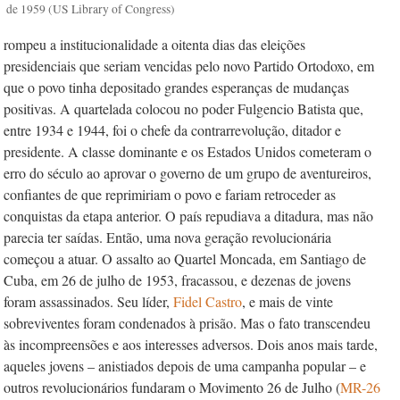
de 1959 (US Library of Congress)
rompeu a institucionalidade a oitenta dias das eleições
presidenciais que seriam vencidas pelo novo Partido Ortodoxo, em
que o povo tinha depositado grandes esperanças de mudanças
positivas. A quartelada colocou no poder Fulgencio Batista que,
entre 1934 e 1944, foi o chefe da contrarrevolução, ditador e
presidente. A classe dominante e os Estados Unidos cometeram o
erro do século ao aprovar o governo de um grupo de aventureiros,
confiantes de que reprimiriam o povo e fariam retroceder as
conquistas da etapa anterior. O país repudiava a ditadura, mas não
parecia ter saídas. Então, uma nova geração revolucionária
começou a atuar. O assalto ao Quartel Moncada, em Santiago de
Cuba, em 26 de julho de 1953, fracassou, e dezenas de jovens
foram assassinados. Seu líder,
Fidel Castro
, e mais de vinte
sobreviventes foram condenados à prisão. Mas o fato transcendeu
às incompreensões e aos interesses adversos. Dois anos mais tarde,
aqueles jovens – anistiados depois de uma campanha popular – e
outros revolucionários fundaram o Movimento 26 de Julho (
MR-26