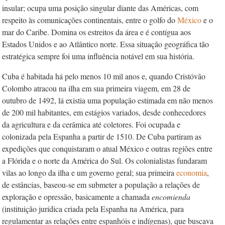
insular; ocupa uma posição singular diante das Américas, com
respeito às comunicações continentais, entre o golfo do
México
e o
mar do Caribe. Domina os estreitos da área e é contígua aos
Estados Unidos e ao Atlântico norte. Essa situação geográfica tão
estratégica sempre foi uma influência notável em sua história.
Cuba é habitada há pelo menos 10 mil anos e, quando Cristóvão
Colombo atracou na ilha em sua primeira viagem, em 28 de
outubro de 1492, lá existia uma população estimada em não menos
de 200 mil habitantes, em estágios variados, desde conhecedores
da agricultura e da cerâmica até coletores. Foi ocupada e
colonizada pela Espanha a partir de 1510. De Cuba partiram as
expedições que conquistaram o atual México e outras regiões entre
a Flórida e o norte da América do Sul. Os colonialistas fundaram
vilas ao longo da ilha e um governo geral; sua primeira
economia
,
de estâncias, baseou-se em submeter a população a relações de
exploração e opressão, basicamente a chamada
encomienda
(instituição jurídica criada pela Espanha na América, para
regulamentar as relações entre espanhóis e indígenas), que buscava