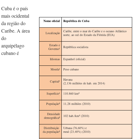
Cuba é o país
mais ocidental
Nome oficial
República de Cuba
da região do
Caribe. A área
Caribe, entre o mar do Caribe e o oceano Atlântico
Localização
norte, ao sul do Estado da Flórida (EUA)
do
arquipélago
Estado e
República socialista
Governo¹
cubano é
Idiomas
Espanhol (oficial)
Moeda
¹
Peso cubano
Havana
Capital
¹
(2,136 milhões de hab. em 2014)
Superfície
¹
110.860 km
²
População²
11,28 milhões (2010)
Densidade
102 hab./km
²
(2010)
demográfica²
Distribuição
Urbana (76,60%) e
da população
³
rural (23,40%) (2010)