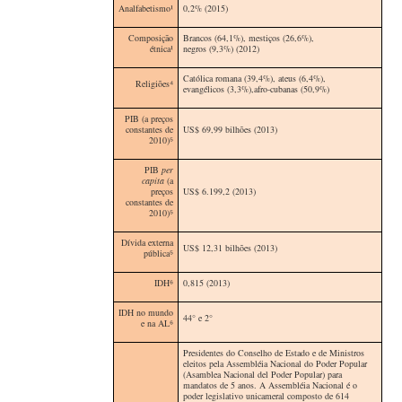
Analfabetismo
¹
0,2% (2015)
Composição
Brancos (64,1%), mestiços (26,6%),
étnica¹
negros (9,3%) (2012)
Católica romana (39,4%), ateus (6,4%),
Religiões⁴
evangélicos (3,3%),afro-cubanas (50,9%)
PIB (a preços
constantes de
US$ 69,99 bilhões (2013)
2010)⁵
PIB
per
capita
(a
preços
US$ 6.199,2 (2013)
constantes de
2010)
⁵
Dívida externa
US$ 12,31 bilhões (2013)
pública
⁵
IDH⁶
0,815 (2013)
IDH no mundo
44° e 2°
e na AL
⁶
Presidentes do Conselho de Estado e de Ministros
eleitos pela Assembléia Nacional do Poder Popular
(Asamblea Nacional del Poder Popular) para
mandatos de 5 anos. A Assembléia Nacional é o
poder legislativo unicameral composto de 614