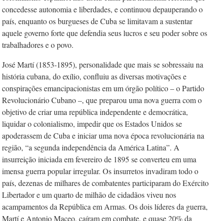
concedesse autonomia e liberdades, e continuou depauperando o
país, enquanto os burgueses de Cuba se limitavam a sustentar
aquele governo forte que defendia seus lucros e seu poder sobre os
trabalhadores e o povo.
José Martí (1853-1895), personalidade que mais se sobressaiu na
história cubana, do exílio, confluiu as diversas motivações e
conspirações emancipacionistas em um órgão político – o Partido
Revolucionário Cubano –, que preparou uma nova guerra com o
objetivo de criar uma república independente e democrática,
liquidar o colonialismo, impedir que os Estados Unidos se
apoderassem de Cuba e iniciar uma nova época revolucionária na
região, “a segunda independência da América Latina”. A
insurreição iniciada em fevereiro de 1895 se converteu em uma
imensa guerra popular irregular. Os insurretos invadiram todo o
país, dezenas de milhares de combatentes participaram do Exército
Libertador e um quarto de milhão de cidadãos viveu nos
acampamentos da República em Armas. Os dois líderes da guerra,
Martí e Antonio Maceo, caíram em combate, e quase 20% da