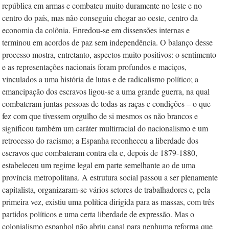
república em armas e combateu muito duramente no leste e no
centro do país, mas não conseguiu chegar ao oeste, centro da
economia da colônia. Enredou-se em dissensões internas e
terminou em acordos de paz sem independência. O balanço desse
processo mostra, entretanto, aspectos muito positivos: o sentimento
e as representações nacionais foram profundos e maciços,
vinculados a uma história de lutas e de radicalismo político; a
emancipação dos escravos ligou-se a uma grande guerra, na qual
combateram juntas pessoas de todas as raças e condições – o que
fez com que tivessem orgulho de si mesmos os não brancos e
significou também um caráter multirracial do nacionalismo e um
retrocesso do racismo; a Espanha reconheceu a liberdade dos
escravos que combateram contra ela e, depois de 1879-1880,
estabeleceu um regime legal em parte semelhante ao de uma
província metropolitana. A estrutura social passou a ser plenamente
capitalista, organizaram-se vários setores de trabalhadores e, pela
primeira vez, existiu uma política dirigida para as massas, com três
partidos políticos e uma certa liberdade de expressão. Mas o
colonialismo espanhol não abriu canal para nenhuma reforma que