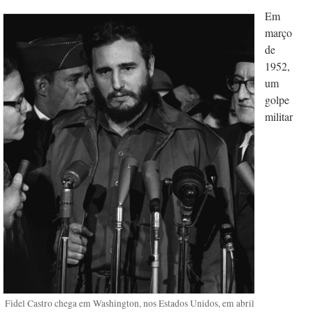
Em
março
de
1952,
um
golpe
militar
Fidel Castro chega em Washington, nos Estados Unidos, em abril