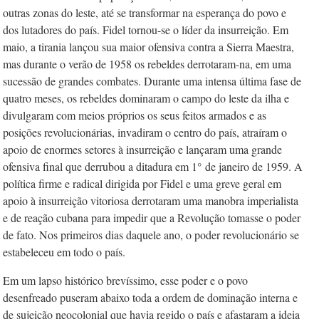
outras zonas do leste, até se transformar na esperança do povo e
dos lutadores do país. Fidel tornou-se o líder da insurreição. Em
maio, a tirania lançou sua maior ofensiva contra a Sierra Maestra,
mas durante o verão de 1958 os rebeldes derrotaram-na, em uma
sucessão de grandes combates. Durante uma intensa última fase de
quatro meses, os rebeldes dominaram o campo do leste da ilha e
divulgaram com meios próprios os seus feitos armados e as
posições revolucionárias, invadiram o centro do país, atraíram o
apoio de enormes setores à insurreição e lançaram uma grande
ofensiva final que derrubou a ditadura em 1°
de janeiro de 1959. A
política firme e radical dirigida por Fidel e uma greve geral em
apoio à insurreição vitoriosa derrotaram uma manobra imperialista
e de reação cubana para impedir que a Revolução tomasse o poder
de fato. Nos primeiros dias daquele ano, o poder revolucionário se
estabeleceu em todo o país.
Em um lapso histórico brevíssimo, esse poder e o povo
desenfreado puseram abaixo toda a ordem de dominação interna e
de sujeição neocolonial que havia regido o país e afastaram a ideia