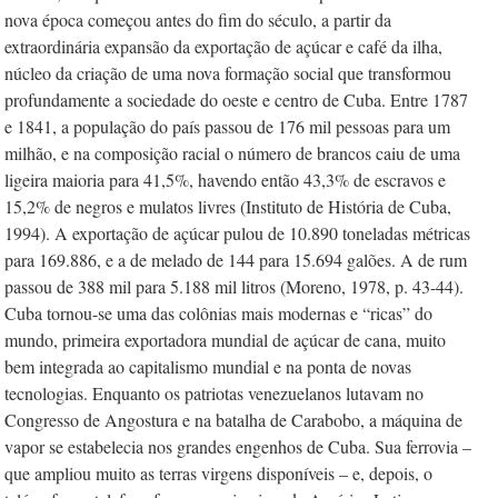
nova época começou antes do fim do século, a partir da
extraordinária expansão da exportação de açúcar e café da ilha,
núcleo da criação de uma nova formação social que transformou
profundamente a sociedade do oeste e centro de Cuba. Entre 1787
e 1841, a população do país passou de 176 mil pessoas para um
milhão, e na composição racial o número de brancos caiu de uma
ligeira maioria para 41,5%, havendo então 43,3% de escravos e
15,2% de negros e mulatos livres (Instituto de História de Cuba,
1994). A exportação de açúcar pulou de 10.890 toneladas métricas
para 169.886, e a de melado de 144 para 15.694 galões. A de rum
passou de 388 mil para 5.188 mil litros (Moreno, 1978, p. 43-44).
Cuba tornou-se uma das colônias mais modernas e “ricas” do
mundo, primeira exportadora mundial de açúcar de cana, muito
bem integrada ao capitalismo mundial e na ponta de novas
tecnologias. Enquanto os patriotas venezuelanos lutavam no
Congresso de Angostura e na batalha de Carabobo, a máquina de
vapor se estabelecia nos grandes engenhos de Cuba. Sua ferrovia –
que ampliou muito as terras virgens disponíveis –­ e, depois, o