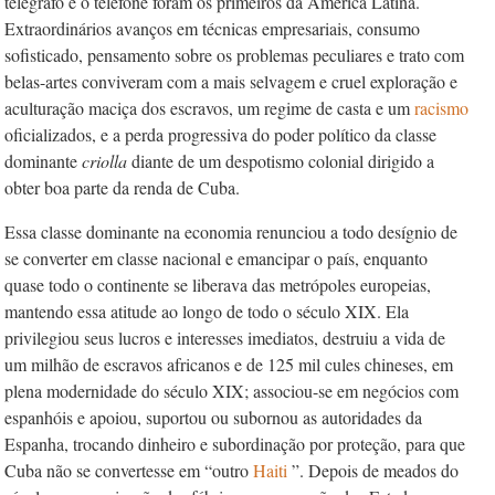
telégrafo e o telefone foram os primeiros da América Latina.
Extraordinários avanços em técnicas empresariais, consumo
sofisticado, pensamento sobre os problemas peculiares e trato com
belas-artes conviveram com a mais selvagem e cruel exploração e
aculturação maciça dos escravos, um regime de casta e um
racismo
oficializados, e a perda progressiva do poder político da classe
dominante
criolla
diante de um despotismo colonial dirigido a
obter boa parte da renda de Cuba.
Essa classe dominante na economia renunciou a todo desígnio de
se converter em classe nacional e emancipar o país, enquanto
quase todo o continente se liberava das metrópoles europeias,
mantendo essa atitude ao longo de todo o século XIX. Ela
privilegiou seus lucros e interesses imediatos, destruiu a vida de
um milhão de escravos africanos e de 125 mil cules chineses, em
plena modernidade do século XIX; associou-se em negócios com
espanhóis e apoiou, suportou ou subornou as autoridades da
Espanha, trocando dinheiro e subordinação por proteção, para que
Cuba não se convertesse em “outro
Haiti
”. Depois de meados do