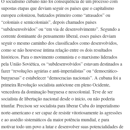
O socialismo cubano não foi consequên­cia de um processo com
supostas etapas que deviam seguir os países que o capitalismo
europeu colonizou, batizados primeiro como “atrasados” ou
“coloniais e semicoloniais”, depois chamados países
“subdesenvolvidos” ou “em via de desenvolvimento”. Segundo a
corrente dominante do pensamento liberal, esses países deviam
seguir o mesmo caminho dos classificados como desenvolvidos,
como se não houvesse íntima relação entre os dois resultados
históricos. Para o movimento comunista e o marxismo liderados
pela União Soviética, os “subdesenvolvidos” estavam destinados a
fazer “revoluções agrárias e anti-imperialistas” ou “democrático-
burguesas” e estabelecer “democracias nacionais”. A cubana foi a
primeira Revolução socialista autóctone em pleno Ocidente,
vencedora da dominação burguesa e neocolonial. Teve de ser
socialista de libertação nacional desde o início, ou não poderia
triunfar. Precisou ser socialista para liberar Cuba do imperialismo
norte-americano e ser capaz de resistir vitoriosamente às agressões
e ao assédio sistemáticos da maior potência mundial, e para
motivar todo um povo a lutar e desenvolver suas potencialidades de