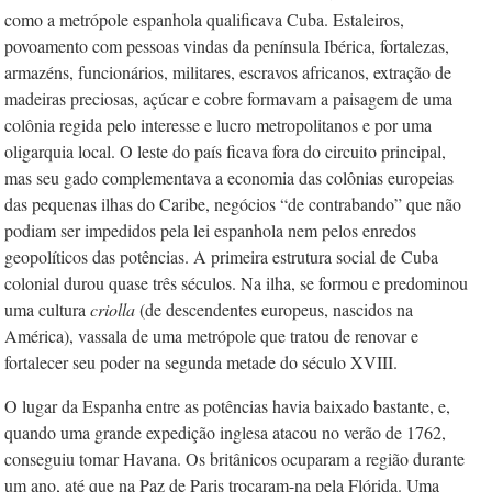
como a metrópole espanhola qualificava Cuba. Estaleiros,
povoamento com pessoas vindas da península Ibérica, fortalezas,
armazéns, funcionários, militares, escravos africanos, extração de
madeiras preciosas, açúcar e cobre formavam a paisagem de uma
colônia regida pelo interesse e lucro metropolitanos e por uma
oligarquia local. O leste do país ficava fora do circuito principal,
mas seu gado complementava a economia das colônias europeias
das pequenas ilhas do Caribe, negócios “de contrabando” que não
podiam ser impedidos pela lei espanhola nem pelos enredos
geopolíticos das potências. A primeira estrutura social de Cuba
colonial durou quase três séculos. Na ilha, se formou e predominou
uma cultura
criolla
(de descendentes europeus, nascidos na
América), vassala de uma metrópole que tratou de renovar e
fortalecer seu poder na segunda metade do século XVIII.
O lugar da Espanha entre as potências havia baixado bastante, e,
quando uma grande expedição inglesa atacou no verão de 1762,
conseguiu tomar Havana. Os britânicos ocuparam a região durante
um ano, até que na Paz de Paris trocaram-na pela Flórida. Uma