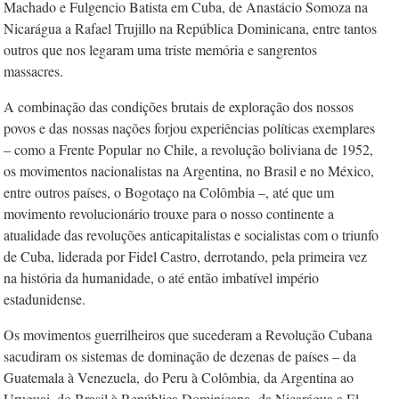
Machado e Fulgencio Batista em Cuba, de Anastácio Somoza na
Nicarágua a Rafael Trujillo na República Dominicana, entre tantos
outros que nos legaram uma triste memória e sangrentos
massacres.
A combinação das condições brutais de exploração dos nossos
povos e das
nossas nações forjou experiências políticas exemplares
– como a Frente Popular
no Chile, a revolução boliviana de 1952,
os movimentos nacionalistas na Argentina, no Brasil e no México,
entre outros países, o Bogotaço na Colômbia –, até que um
movimento revolucionário trouxe para o nosso continente a
atualidade das revoluções anticapitalistas e socialistas com o triunfo
de Cuba, liderada por Fidel Castro, derrotando, pela primeira vez
na história da humanidade, o até então imbatível império
estadunidense.
Os movimentos guerrilheiros que sucederam a Revolução Cubana
sacudiram
os sistemas de dominação de dezenas de países – da
Guatemala à Venezuela,
do Peru à Colômbia, da Argentina ao
Uruguai, do Brasil à República Dominicana,
da Nicarágua a El