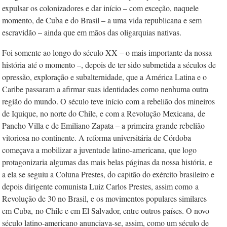
expulsar os colonizadores e dar início – com exceção, naquele
momento, de Cuba e do Brasil – a uma vida republicana e sem
escravidão – ainda que em mãos das oligarquias nativas.
Foi somente ao longo do século XX – o mais importante da nossa
história
até o momento –, depois de ter sido submetida a séculos de
opressão, exploração e subalternidade, que a América Latina e o
Caribe passaram a afirmar suas identidades como nenhuma outra
região do mundo. O século teve início
com a rebelião dos mineiros
de Iquique, no norte do Chile, e com a Revolução Mexicana, de
Pancho Villa e de Emiliano Zapata – a primeira grande rebelião
vitoriosa no continente. A reforma universitária de Córdoba
começava a mobilizar a juventude latino-americana, que logo
protagonizaria algumas das mais belas páginas da nossa história, e
a ela se seguiu a Coluna Prestes, do capitão do exército brasileiro e
depois dirigente comunista Luiz Carlos Prestes, assim como
a
Revolução de 30 no Brasil, e os movimentos populares similares
em Cuba,
no Chile e em El Salvador, entre outros países. O novo
século latino-americano anunciava-se, assim, como um século de