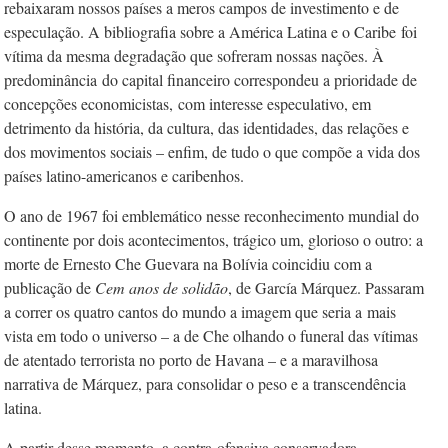
rebaixaram nossos países a meros campos de investimento e de
especulação. A bibliografia sobre a América Latina e o Caribe
foi
vítima da mesma degradação que sofreram nossas nações. À
predominância
do capital financeiro correspondeu a prioridade de
concepções economicistas,
com interesse especulativo, em
detrimento da história, da cultura, das identidades, das relações e
dos movimentos sociais – enfim, de tudo o que compõe a vida dos
países latino-americanos e caribenhos.
O ano de 1967 foi emblemático nesse reconhecimento mundial do
continente por dois acontecimentos, trágico um, glorioso o outro: a
morte de Ernesto Che Guevara na Bolívia coincidiu com a
publicação de
Cem anos de solidão
, de García Márquez. Passaram
a correr os quatro cantos do mundo a imagem que seria a
mais
vista em todo o universo – a de Che olhando o funeral das vítimas
de atentado terrorista no porto de Havana – e a maravilhosa
narrativa de Márquez, para consolidar o peso e a transcendência
latina.
A partir desse momento, a contra-ofensiva conservadora