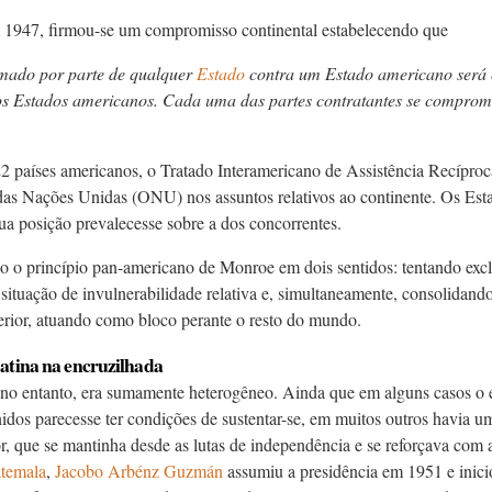
m 1947, firmou-se um compromisso continental estabelecendo que
mado por parte de qualquer
Estado
contra um Estado americano será
os Estados americanos. Cada uma das partes contratantes se compromet
2 países americanos, o Tratado Interamericano de Assistência Recíproc
as Nações Unidas (ONU) nos assuntos relativos ao continente. Os Es
ua posição prevalecesse sobre a dos concorrentes.
o o princípio pan-americano de Monroe em dois sentidos: tentando exclu
 situação de invulnerabilidade relativa e, simultaneamente, consolidand
terior, atuando como bloco perante o resto do mundo.
tina na encruzilhada
 no entanto, era sumamente heterogêneo. Ainda que em alguns casos o 
dos parecesse ter condições de sustentar-se, em muitos outros havia um 
r, que se mantinha desde as lutas de independência e se reforçava com 
temala
,
Jacobo Arbénz Guzmán
assumiu a presidência em 1951 e inici