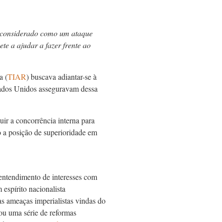
 considerado como um ataque
e a ajudar a fazer frente ao
a (
TIAR
) buscava adiantar-se à
tados Unidos asseguravam dessa
ir a concorrência interna para
o a posição de superioridade em
entendimento de interesses com
espírito nacionalista
as ameaças imperialistas vindas do
ou uma série de reformas