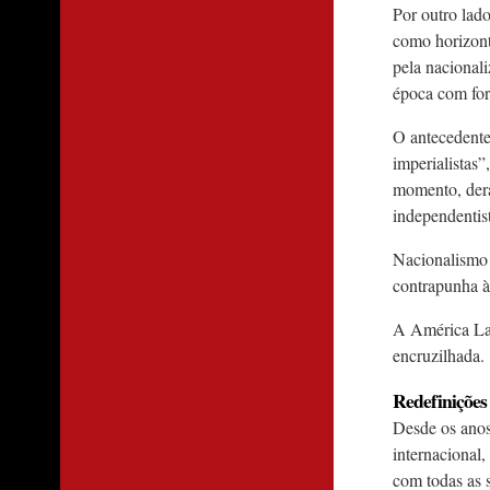
Por outro lad
como horizont
pela nacionali
época com fort
O antecedente
imperialistas”
momento, dera
independentist
Nacionalismo 
contrapunha à
A América Lat
encruzilhada.
Redefinições
Desde os anos
internacional,
com todas as 