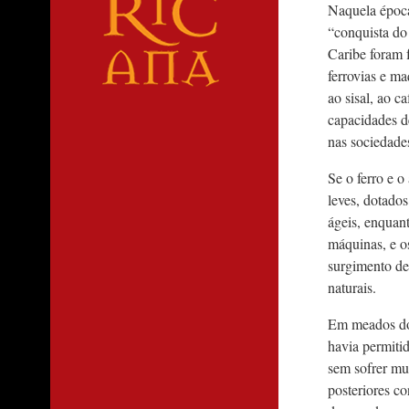
Naquela época,
“conquista do
Caribe foram 
ferrovias e ma
ao sisal, ao c
capacidades d
nas sociedade
Se o ferro e o
leves, dotado
ágeis, enquant
máquinas, e o
surgimento de 
naturais.
Em meados do
havia permiti
sem sofrer mu
posteriores co