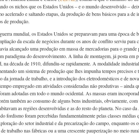
ndo os nichos que os Estados Unidos – e o mundo desenvolvido – deixa
mo acelerado e saltando etapas, da produção de bens básicos para a de 
os de produção.
 guerra mundial, os Estados Unidos se preparavam para uma época de 
pliação da escala de negócios durante os anos de conflito serviu para c
 havia alcançado uma produção em massa de mercadorias para o grande
em paradigma do desenvolvimento. A linha de montagem, já posta em pr
, na década de 1910, difundiu-se rapidamente. A modalidade industrial
imentando um sistema de produção que lhes impunha tempos precisos e ta
ão da jornada de trabalho, e a introdução dos eletrodomésticos e de nov
o tempo empregado em atividades consideradas não produtivas – ainda q
 foram adotadas em todo o mundo ocidental. As massas eram incorporada
porém também ao consumo de alguns bens industriais, obviamente, com 
abitavam as regiões desenvolvidas e as do resto do planeta. No caso da
 do fordismo foram percebidas fundamentalmente pelas classes médias
ploração do setor industrial e da precarização do campo, enquanto os 
s de trabalho nas fábricas ou a uma crescente pauperização no meio rural