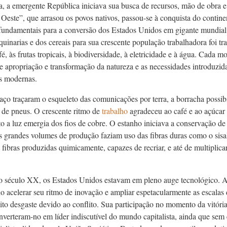
 a emergente República iniciava sua busca de recursos, mão de obra e t
 Oeste”, que arrasou os povos nativos, passou-se à conquista do contin
fundamentais para a conversão dos Estados Unidos em gigante mundial.
quinarias e dos cereais para sua crescente população trabalhadora foi tr
afé, às frutas tropicais, à biodiversidade, à eletricidade e à água. Cada 
e apropriação e transformação da natureza e as necessidades introduzid
s modernas.
 aço traçaram o esqueleto das comunicações por terra, a borracha possib
s de pneus. O crescente ritmo de
trabalho
agradeceu ao café e ao açúcar 
o a luz emergia dos fios de cobre. O estanho iniciava a conservação de 
s grandes volumes de produção faziam uso das fibras duras como o sisa
fibras produzidas quimicamente, capazes de recriar, e até de multiplica
 século XX, os Estados Unidos estavam em pleno auge tecnológico. 
do acelerar seu ritmo de inovação e ampliar espetacularmente as escala
ito desgaste devido ao conflito. Sua participação no momento da vitória
nverteram-no em líder indiscutível do mundo capitalista, ainda que sem