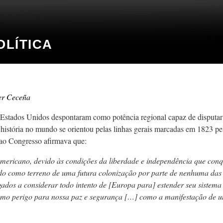
LÍTICA
er Ceceña
Estados Unidos despontaram como potência regional capaz de disputar 
 história no mundo se orientou pelas linhas gerais marcadas em 1823 p
ao Congresso afirmava que:
americano, devido às condições da liberdade e independência que con
do como terreno de uma futura colonização por parte de nenhuma das 
ados a considerar todo intento de [Europa para] estender seu sistema
omo perigo para nossa paz e segurança […] como a manifestação de um