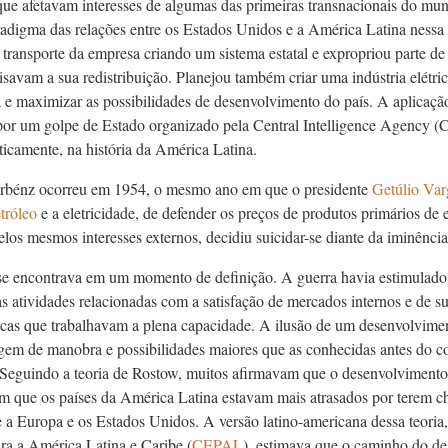
 que afetavam interesses de algumas das primeiras transnacionais do m
radigma das relações entre os Estados Unidos e a América Latina ness
ransporte da empresa criando um sistema estatal e expropriou parte de s
isavam a sua redistribuição. Planejou também criar uma indústria elétric
 e maximizar as possibilidades de desenvolvimento do país. A aplicação 
por um golpe de Estado organizado pela Central Intelligence Agency (CI
ticamente, na história da América Latina.
rbénz ocorreu em 1954, o mesmo ano em que o presidente
Getúlio Var
tróleo
e a eletricidade, de defender os preços de produtos primários de 
los mesmos interesses externos, decidiu suicidar-se diante da iminência
se encontrava em um momento de definição. A guerra havia estimulad
s atividades relacionadas com a satisfação de mercados internos e de s
sicas que trabalhavam a plena capacidade. A ilusão de um desenvolvim
m de manobra e possibilidades maiores que as conhecidas antes do con
. Seguindo a teoria de Rostow, muitos afirmavam que o desenvolvimento
em que os países da América Latina estavam mais atrasados por terem 
e a Europa e os Estados Unidos. A versão latino-americana dessa teori
a a América Latina e Caribe (
CEPAL
), estimava que o caminho do de