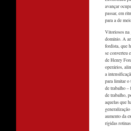
avançar ocupa
passar, em rit
para a de mei
Vitoriosos na
domínio. A am
fordista, que
se converteu 
de Henry Ford
operários, al
a intensificaç
para limitar 
de trabalho –
de trabalho, 
aquelas que h
generalização
aumento da ex
rígidas rotina