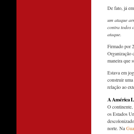
De fato, já e
um ataque ar
contra todos 
ataque.
Firmado por 2
Organização d
maneira que s
Estava em jog
construir uma
relação ao ex
A América La
O continente,
os Estados Uni
descolonizado
norte. Na
Gua