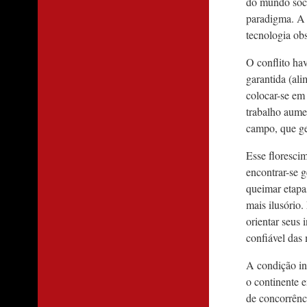
do mundo soci
paradigma. A 
tecnologia ob
O conflito ha
garantida (al
colocar-se em
trabalho aume
campo, que ge
Esse floresci
encontrar-se 
queimar etapa
mais ilusório
orientar seus
confiável das 
A condição in
o continente e
de concorrênci