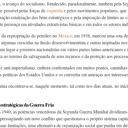
o, o avanço do socialismo, fortalecido, paradoxalmente, também pela S
e possível pelas forças de
esquerda
e pelos movimentos populares, que
zação-estatização dos bens estratégicos e pela imposição de limites ao ca
e presença em atividades extrativistas básicas e em todos os setores ind
 da expropriação do petróleo no
México
, em 1938, marcou uma rota de t
, algumas crescidas na ilusão desenvolvimentista e outras inspiradas no
m lugar a governos nacionalistas em vários países latino-americanos e
a no terreno da salvaguarda de seus recursos e da proteção aos processo
e anti-imperialismo, embora confrontados em muitos pontos, caminha
s políticas dos Estados Unidos e os convertia em ameaças aos interesse
ina encontrava-se, naquele momento, tal como nos dias atuais, no iní
 estratégicas da Guerra Fria
 1940, as potências vencedoras da Segunda Guerra Mundial dividiram-s
 pressagiando um novo conflito que questionava o próprio sistema capital
suas limitações, uma alternativa de organização social que punha em dúv