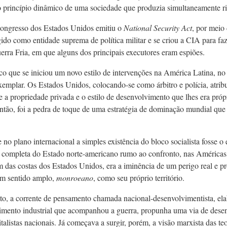
 princípio dinâmico de uma sociedade que produzia simultaneamente ri
ongresso dos Estados Unidos emitiu o
National Security Act
, por meio
ido como entidade suprema de política militar e se criou a CIA para faz
rra Fria, em que alguns dos principais executores eram espiões.
co que se iniciou um novo estilo de intervenções na América Latina, no
xemplar. Os Estados Unidos, colocando-se como árbitro e polícia, atrib
 a propriedade privada e o estilo de desenvolvimento que lhes era próp
tão, foi a pedra de toque de uma estratégia de dominação mundial que
no plano internacional a simples existência do bloco socialista fosse o 
 completa do Estado norte-americano rumo ao confronto, nas América
 das costas dos Estados Unidos, era a iminência de um perigo real e p
um sentido amplo,
monroeano
, como seu próprio território.
, a corrente de pensamento chamada nacional-desenvolvimentista, el
cimento industrial que acompanhou a guerra, propunha uma via de desen
talistas nacionais. Já começava a surgir, porém, a visão marxista das te