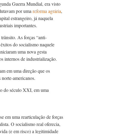
egunda Guerra Mundial, era visto
 lutavam por uma
reforma agrária
,
pital estrangeiro, já naquela
ustriais importantes.
rânsito. As forças “anti-
s êxitos do socialismo naquele
 iniciaram uma nova gesta
s internos de industrialização.
vam em uma direção que os
s norte-americanos.
cio do século XXI, em uma
e em uma rearticulação de forças
ista. O socialismo real oferecia,
ida (e em risco) a legitimidade