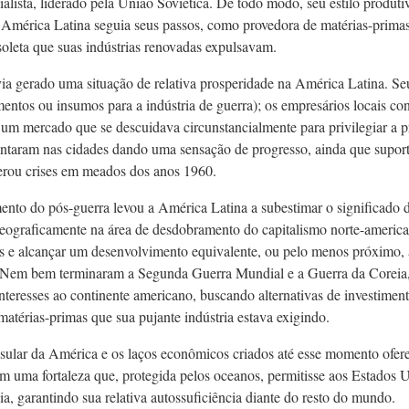
alista, liderado pela União Soviética. De todo modo, seu estilo produt
América Latina seguia seus passos, como provedora de matérias-primas
soleta que suas indústrias renovadas expulsavam.
via gerado uma situação de relativa prosperidade na América Latina. Se
imentos ou insumos para a indústria de guerra); os empresários locais c
 um mercado que se descuidava circunstancialmente para privilegiar a pr
ntaram nas cidades dando uma sensação de progresso, ainda que supor
rou crises em meados dos anos 1960.
mento do pós-guerra levou a América Latina a subestimar o significado 
geograficamente na área de desdobramento do capitalismo norte-america
s e alcançar um desenvolvimento equivalente, ou pelo menos próximo, 
. Nem bem terminaram a Segunda Guerra Mundial e a Guerra da Coreia,
 interesses ao continente americano, buscando alternativas de investim
matérias-primas que sua pujante indústria estava exigindo.
sular da América e os laços econômicos criados até esse momento ofere
m uma fortaleza que, protegida pelos oceanos, permitisse aos Estados U
a, garantindo sua relativa autossuficiência diante do resto do mundo.