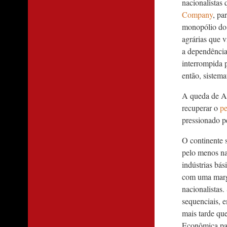
nacionalistas
Company
, pa
monopólio do t
agrárias que v
a dependência
interrompida 
então, sistema
A queda de A
recuperar o
pe
pressionado pe
O continente 
pelo menos na
indústrias bá
com uma marge
nacionalistas
sequenciais, 
mais tarde qu
Econômica par