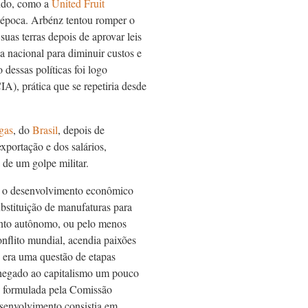
undo, como a
United Fruit
a época. Arbénz tentou romper o
uas terras depois de aprovar leis
a nacional para diminuir custos e
dessas políticas foi logo
A), prática que se repetiria desde
gas
, do
Brasil
, depois de
exportação e dos salários,
 de um golpe militar.
o o desenvolvimento econômico
ubstituição de manufaturas para
ento autônomo, ou pelo menos
flito mundial, acendia paixões
 era uma questão de etapas
chegado ao capitalismo um pouco
a, formulada pela Comissão
senvolvimento consistia em