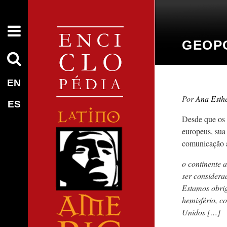
GEOPO
EN
Ana Esth
ES
Desde que os 
europeus, sua
comunicação 
o continente 
ser considera
Estamos obrig
hemisfério, c
Unidos […]