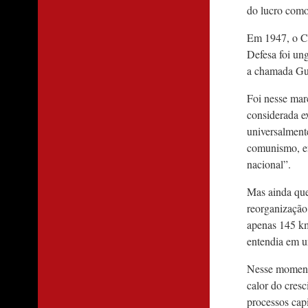
do lucro como
Em 1947, o C
Defesa foi ung
a chamada Gue
Foi nesse mar
considerada e
universalmente
comunismo, en
nacional”.
Mas ainda que 
reorganização
apenas 145 km
entendia em 
Nesse momento
calor do cres
processos capi