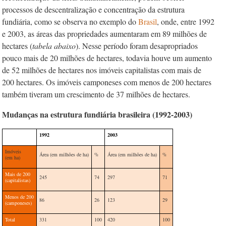
processos de descentralização e concentração da estrutura
fundiária, como se observa no exemplo do
Brasil
, onde, entre 1992
e 2003, as áreas das propriedades aumentaram em 89 milhões de
hectares (
tabela abaixo
). Nesse período foram desapropriados
pouco mais de 20 milhões de hectares, todavia houve um aumento
de 52 milhões de hectares nos imóveis capitalistas com mais de
200 hectares. Os imóveis camponeses com menos de 200 hectares
também tiveram um crescimento de 37 milhões de hectares.
Mudanças na estrutura fundiária brasileira (1992-2003)
1992
2003
Imóveis
Área (em milhões de ha)
%
Área (em milhões de ha)
%
(em ha)
Mais de 200
245
74
297
71
(capitalistas)
Menos de 200
86
26
123
29
(camponeses)
Total
331
100
420
100