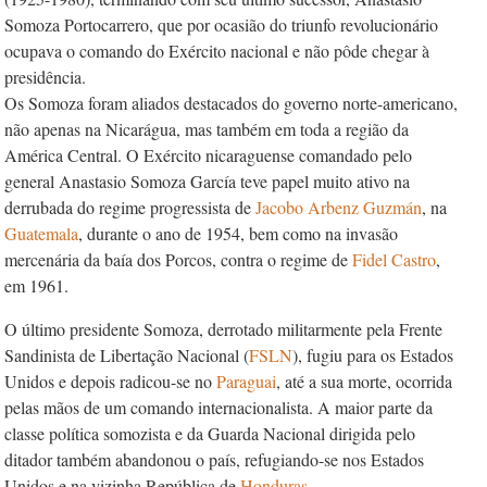
Somoza Portocarrero, que por ocasião do triunfo revolucionário
ocupava o comando do Exército nacional e não pôde chegar à
presidência.
Os Somoza foram aliados destacados do governo norte-americano,
não apenas na Nicarágua, mas também em toda a região da
América Central. O Exército nicaraguense comandado pelo
general Anastasio Somoza García teve papel muito ativo na
derrubada do regime progressista de
Jacobo
Arbenz Guzmán
, na
Guatemala
, durante o ano de 1954, bem como na invasão
mercenária da baía dos Porcos, contra o regime de
Fidel Castro
,
em 1961.
O último presidente Somoza, derrotado militarmente pela Frente
Sandinista de Libertação Nacional (
FSLN
), fugiu para os Estados
Unidos e depois radicou-se no
Paraguai
, até a sua morte, ocorrida
pelas mãos de um comando internacionalista. A maior parte da
classe política somozista e da Guarda Nacional dirigida pelo
ditador também abandonou o país, refugiando-se nos Estados
Unidos e na vizinha República de
Honduras
.