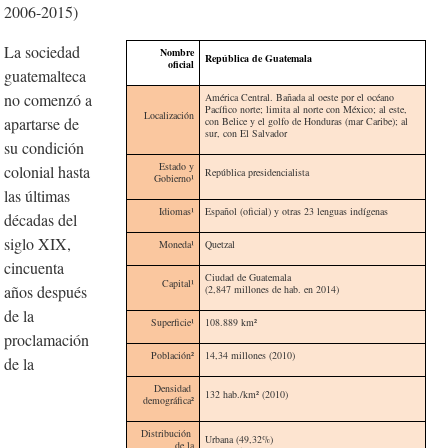
2006-2015)
La sociedad
Nombre
República de Guatemala
oficial
guatemalteca
no comenzó a
América Central. Bañada al oeste por el océano
Pacífico norte; limita al norte con México; al este,
Localización
apartarse de
con Belice y el golfo de Honduras (mar Caribe); al
sur, con El Salvador
su condición
Estado y
colonial hasta
República presidencialista
Gobierno¹
las últimas
Idiomas
¹
Español (oficial) y otras 23 lenguas indígenas
décadas del
siglo XIX,
Moneda
¹
Quetzal
cincuenta
Ciudad de Guatemala
Capital¹
años después
(2,847 millones de hab. en 2014)
de la
Superfi
cie¹
108.889 km
²
proclamación
Población²
14,34 millones (2010)
de la
Densidad
132 hab./km
²
(2010)
demográfica²
Distribución
Urbana (49,32%)
de la