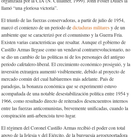
organizada por la CIA (N. Cullather, 1999). John Foster Dulles la
llamó “una gloriosa victoria”.
El triunfo de las fuerzas conservadoras, a partir de julio de 1954,
marcó el comienzo de un período de
dictaduras militares
y de un
ambiente que se caracterizó por el comunismo y la Guerra Fría.
Existen varias características que resaltar. Aunque el gobierno de
Castillo Armas llegase como un vendaval contrarrevolucionario, no
se dio un cambio de las políticas ni de los personajes del antiguo
período cafetalero-liberal. El crecimiento económico prosiguió, y la
inversión extranjera aumentó visiblemente, debido al proyecto de
mercado común del cual hablaremos más adelante. País de
paradojas, la bonanza económica que se experimentó estuvo
acompañada de una notable desestabilización política entre 1954 y
1966, como resultado directo de reiterados desencuentros internos
entre las fuerzas anticomunistas, brevemente unificadas, cuando la
conspiración anti-arbencista tuvo lugar.
El régimen del Coronel Castillo Armas recibió el poder con total
apoyo de la Iglesia y del Ejército, de la burguesía agroexportadora