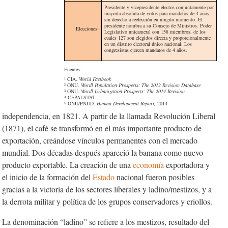
Presidente y vicepresidente electos conjuntamente por
mayoría absoluta de votos para mandatos de 4 años,
sin derecho a reelección en ningún momento. El
presidente nombra a su Consejo de Ministros. Poder
Elecciones¹
Legislativo unicameral con 158 miembros, de los
cuales 127 son elegidos directa y proporcionalmente
en un distrito electoral único nacional. Los
congresistas ejercen mandatos de 4 años.
Fuentes:
¹ CIA.
World Factbook
² ONU.
Wordl Population Prospects: The 2012 Revision Database
³
ONU.
Wordl Urbanization Prospects: The 2014 Revision
⁴ CEPALSTAT
⁵ ONU/PNUD.
Human Development Report,
2014
independencia, en 1821. A partir de la llamada Revolución Liberal
(1871), el café se transformó en el más importante producto de
exportación, creándose vínculos permanentes con el mercado
mundial. Dos décadas después apareció la banana como nuevo
producto exportable. La creación de una
economía
exportadora y
el inicio de la formación del
Estado
nacional fueron posibles
gracias a la victoria de los sectores liberales y ladino/mestizos, y a
la derrota militar y política de los grupos conservadores y criollos.
La denominación “ladino” se refiere a los mestizos, resultado del