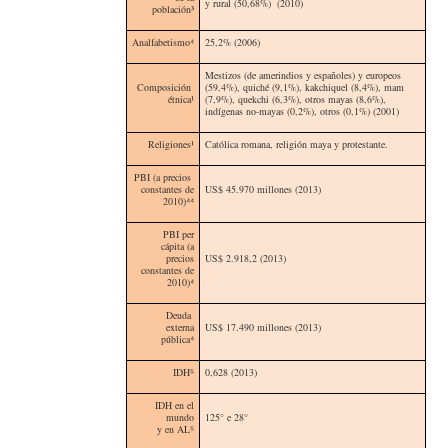
y
rural (50,68%) (
2010)
población³
Analfabetismo⁴
25,2% (2006)
Mestizos (de amerindios y españoles) y europeos
Composición
(59,4%), quiché (9,1%), kakchiquel (8,4%), mam
étnica¹
(7,9%), quekchi (6,3%), otros mayas (8,6%),
indígenas no-mayas (0,2%), otros (0,1%) (2001)
Religiones¹
Católica romana, religión maya y protestante.
PBI (a precios
constantes de
US$ 45.970 millones (2013)
2010)⁴⁴
PBI per
cápita (a
precios
US$ 2.918,2 (2013)
constantes de
2010)⁴
Deuda
externa
US$ 17.490 millones (2013)
pública⁴
IDH⁵
0,628 (2013)
IDH en el
mundo
125° e 28°
y en AL⁵