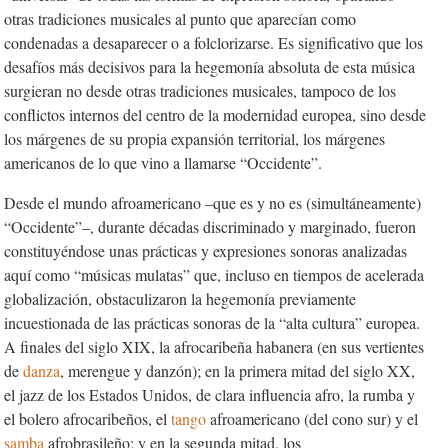
otras tradiciones musicales al punto que aparecían como
condenadas a desaparecer o a folclorizarse. Es significativo que los
desafíos más decisivos para la hegemonía absoluta de esta música
surgieran no desde otras tradiciones musicales, tampoco de los
conflictos internos del centro de la modernidad europea, sino desde
los márgenes de su propia expansión territorial, los márgenes
americanos de lo que vino a llamarse “Occidente”.
Desde el mundo afroamericano –que es y no es (simultáneamente)
“Occidente”–, durante décadas discriminado y marginado, fueron
constituyéndose unas prácticas y expresiones sonoras analizadas
aquí como “músicas mulatas” que, incluso en tiempos de acelerada
globalización, obstaculizaron la hegemonía previamente
incuestionada de las prácticas sonoras de la “alta cultura” europea.
A finales del siglo XIX, la afrocaribeña habanera (en sus vertientes
de
danza
, merengue y danzón); en la primera mitad del siglo XX,
el jazz de los Estados Unidos, de clara influencia afro, la rumba y
el bolero afrocaribeños, el
tango
afroamericano (del cono sur) y el
samba
afrobrasileño; y en la segunda mitad, los