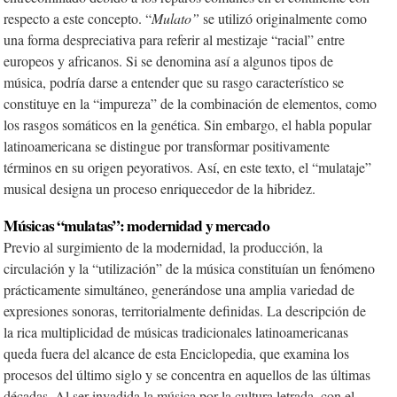
respecto a este concepto. “
Mulato”
se utilizó originalmente como
una forma despreciativa para referir al mestizaje “racial” entre
europeos y africanos. Si se denomina así a algunos tipos de
música, podría darse a entender que su rasgo característico se
constituye en la “impureza” de la combinación de elementos, como
los rasgos somáticos en la genética. Sin embargo, el habla popular
latinoamericana se distingue por transformar positivamente
términos en su origen peyorativos. Así, en este texto, el “mulataje”
musical designa un proceso enriquecedor de la hibridez.
Músicas “mulatas”: modernidad y mercado
Previo al surgimiento de la modernidad, la producción, la
circulación y la “utilización” de la música constituían un fenómeno
prácticamente simultáneo, generándose una amplia variedad de
expresiones sonoras, territorialmente definidas. La descripción de
la rica multiplicidad de músicas tradicionales latinoamericanas
queda fuera del alcance de esta Enciclopedia, que examina los
procesos del último siglo y se concentra en aquellos de las últimas
décadas. Al ser invadida la música por la cultura letrada, con el