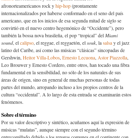
afronorteamericanos rock y
hip-hop
(prontamente
internacionalizados por haberse conformado en el seno del país
americano, que en los inicios de esa segunda mitad de siglo se
convirtió en el nuevo centro hegemónico de “Occidente”), pero
también la bossa nova brasileña, el pop “tropical” del
Miami
sound
, el
calipso
, el reggae, el reggaetón, el
souk
, la
salsa
y el jazz
latino del Caribe, así como las músicas “clásicas” sincopadas de
Gershwin,
Heitor Villa-Lobos
,
Ernesto Lecuona
,
Astor Piazzolla
,
Leo Brouwer y Ernesto Cordero, entre otros, han tocado una fibra
fundamental en la sensibilidad, no sólo de los naturales de sus
áreas de origen, sino en general de muchas personas de todas
partes del mundo, arropando incluso a los propios centros de la
cultura “occidental”. A lo largo de esta entrada se examinarán estos
fenómenos.
Sobre el término
Por su valor descriptivo y sintético, acuñamos aquí la expresión de
músicas “mulatas”, aunque siempre con el segundo término
entrecomillado debido a los reparos comunes en el continente con