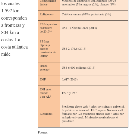
Composición
Mestizos de amerindios con europeos (90%);
los cuales
étnica
¹
amerindios (7%); negros (2%); blancos (1%)
1.597 km
Religiones
¹
Católica romana (97%); protestante (3%)
corresponden
a fronteras y
PBI (a precios
constantes
US$ 17.580 millones (2013)
804 km a
de 2010)⁴
costas. La
PBI per
cápita (a
costa atlántica
precios
US$ 2.176,6 (2013)
constantes de
mide
2010)⁴
Deuda
US$ 6.600 millones (2013)
externa⁴
IDH⁵
0,617 (2013)
IDH en el
mundo
129.° y 29.°
y en AL
⁵
Presidente electo cada 4 años por sufragio universal.
Legislativo unicameral. El Congreso Nacional está
Eleccion
es¹
formado por 128 miembros electos cada 4 años por
sufragio universal. Ministerio nombrado por el
presidente.
Fuentes: