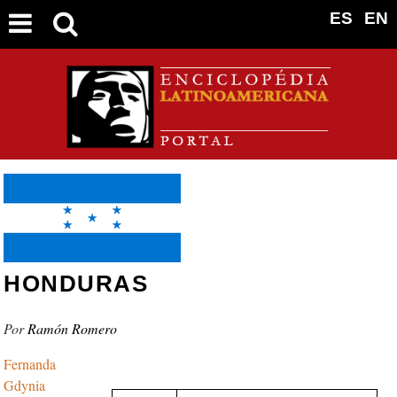
ES
EN
HONDURAS
Ramón Romero
Fernanda
Gdynia