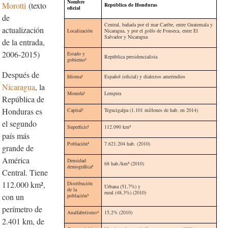
Nombre
Morotti
(texto
República de Honduras
oficial
de
Central, bañada por el mar Caribe, entre Guatemala y
actualización
Localización
Nicaragua, y por el golfo de Fonseca, entre El
Salvador y Nicaragua
de la entrada,
2006-2015)
Estado y
República presidencialista
gobierno¹
Después de
Idioma
¹
Español (oficial) y dialectos amerindios
Nicaragua
, la
Moneda
¹
Lempira
República de
Honduras es
Capital¹
Tegucigalpa (1,101 millones de hab. en 2014)
el segundo
Superficie¹
112.090 km²
país más
Población²
7.621.204 hab. (2010)
grande de
América
Densidad
68 hab./km² (2010)
demográfica²
Central. Tiene
112.000 km²,
Distribución
Urbana (51,7%) y
de la
rural (48,3%) (2010)
con un
población
³
perímetro de
Analfabetismo⁴
15,2% (2010)
2.401 km, de