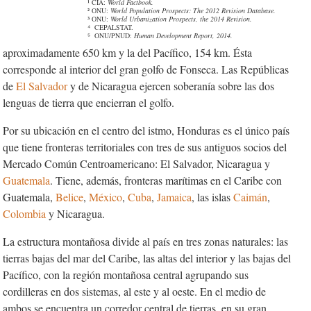
¹ CIA:
World Factbook.
² ONU:
World Population Prospects: The 2012 Revision Database.
³ ONU:
World Urbanization Prospects, the 2014 Revision.
⁴ CEPALSTAT.
⁵ ONU/PNUD:
Human Development Report, 2014.
aproximadamente 650 km y la del Pacífico, 154 km. Ésta
corresponde al interior del gran golfo de Fonseca. Las Repúblicas
de
El Salvador
y de Nicaragua ejercen soberanía sobre las dos
lenguas de tierra que encierran el golfo.
Por su ubicación en el centro del istmo, Honduras es el único país
que tiene fronteras territoriales con tres de sus antiguos socios del
Mercado Común Centroamericano: El Salvador, Nicaragua y
Guatemala
. Tiene, además, fronteras marítimas en el Caribe con
Guatemala,
Belice
,
México
,
Cuba
,
Jamaica
, las islas
Caimán
,
Colombia
y Nicaragua.
La estructura montañosa divide al país en tres zonas naturales: las
tierras bajas del mar del Caribe, las altas del interior y las bajas del
Pacífico, con la región montañosa central agrupando sus
cordilleras en dos sistemas, al este y al oeste. En el medio de
ambos se encuentra un corredor central de tierras, en su gran