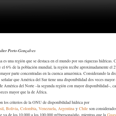
lter Porto-Gonçalves
a es una región que se destaca en el mundo por sus riquezas hídricas. C
l y el 6% de la población mundial, la región recibe aproximadamente el 2
u mayor parte concentradas en la cuenca amazónica. Considerando la disp
e señalar que América del Sur tiene una disponibilidad dos veces mayor
de América del Norte –la segunda región con mayor disponibilidad–, ca
veces mayor que la de África.
n los criterios de la ONU de disponibilidad hídrica por
sil
,
Bolivia
,
Colombia
,
Venezuela
,
Argentina
y
Chile
son considerados
que va de los 10.000 a los 100.000 m³/persona/año, mientras que la
Guay