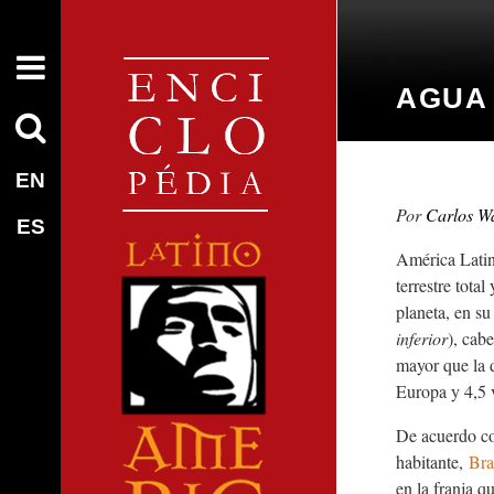
AGUA
EN
Carlos Wa
ES
América Latin
terrestre tota
planeta, en s
inferior
), cab
mayor que la 
Europa y 4,5 
De acuerdo co
habitante,
Bra
en la franja 