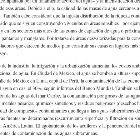
ompañada por un tratamiento acorde del agua– y la intensificación del u
e esas áreas. Debido a ello, la calidad de las masas de agua cercanas a 
 También cabe considerar que la injusta distribución de la riqueza cont
dado que se siguen construyendo viviendas en áreas sensibles –por ejemp
y en los sectores más altos de las zonas de captación de agua o próxima
 pantanos y manglares. Por tratarse de áreas desvalorizadas para la cons
ladores que carecen de medios para construir sus casas en lugares más s
esgo.
 de la industria, la irrigación y la urbanización aumentan los costos a
icional de agua. En Ciudad de México, el agua se bombea a alturas supe
alle de México; en Lima, capital de Perú, la contaminación de las cuenc
el agua en casi el 30%, según informes del Banco Mundial. También se 
ión de las aguas del mar Caribe, la contaminación por grasas de las agua
metales pesados, químicos sintéticos y residuos peligrosos (desechos h
dad de compuestos contaminantes que llega a las aguas subterráneas des
tras fuentes no determinadas (escurrimiento superficial y filtración en zo
n América Latina. El agotamiento de los acuíferos y la penetración del 
uentes de contaminación de las aguas subterráneas.