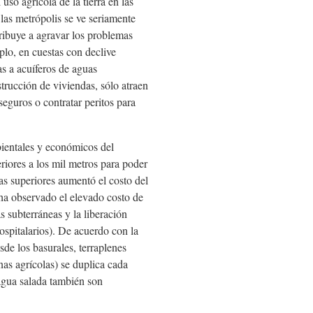
so agrícola de la tierra en las
las metrópo­lis se ve seriamente
ribuye a agravar los problemas
lo, en cuestas con declive
s a acuíferos de aguas
trucción de viviendas, sólo atraen
eguros o contratar peritos para
mbientales y económicos del
riores a los mil metros para poder
as superiores aumentó el costo del
ha observado el elevado costo de
s subterráneas y la liberación
ospitalarios). De acuerdo con la
de los basurales, terraplenes
nas agrícolas) se duplica cada
agua salada también son