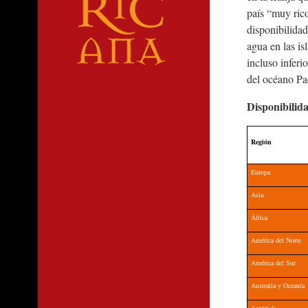
país “muy ric
disponibilida
agua en las is
incluso inferi
del océano Pac
Disponibilida
Región
Europa
Asia
África
América del Norte
América del Sur
Australia y Oceanía
Antártida