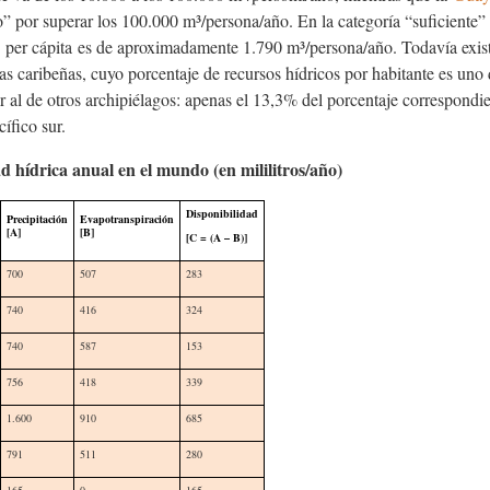
o” por superar los 100.000 m³/persona/año. En la categoría “suficiente
d
per cápita
es de aproximadamente 1.790 m³/persona/año. Todavía exist
las caribeñas, cuyo porcentaje de recursos hídricos por habitante es un
or al de otros archipiélagos: apenas el 13,3% del porcentaje correspondi
ífico sur.
d hídrica anual en el mundo (en mililitros/año)
Disponibilidad
Precipitación
Evapotranspiración
[A]
[B]
[C = (A – B)]
700
507
283
740
416
324
740
587
153
756
418
339
1.600
910
685
791
511
280
165
0
165