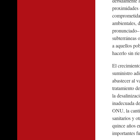
debidamente ac
proximidades d
comprometida.
ambientales, 
pronunciado– 
subterráneas o
a aquellos pob
hacerlo sin ri
El crecimiento
suministro ad
abastecer al v
tratamiento d
la desalinizac
inadecuada de 
ONU, la canti
sanitarios y o
quince años e
importantes f