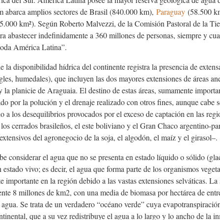
m abarca amplios sectores de Brasil (840.000 km),
Paraguay
(58.500 k
5.000 km²). Según Roberto Malvezzi, de la Comisión Pastoral de la Tier
ara abastecer indefinidamente a 360 millones de personas, siempre y cua
toda América Latina”.
de la disponibilidad hídrica del continente registra la presencia de exten
les, humedales), que incluyen las dos mayores extensiones de áreas aneg
la planicie de Araguaia. El destino de estas áreas, sumamente importan
o por la polución y el drenaje realizado con otros fines, aunque cabe 
o a los desequilibrios provocados por el exceso de captación en las re
los cerrados brasileños, el este boliviano y el Gran Chaco argentino-p
xtensivos del agronegocio de la soja, el algodón, el maíz y el girasol–.
be considerar el agua que no se presenta en estado líquido o sólido (gl
 estado vivo; es decir, el agua que forma parte de los organismos veget
e importante en la región debido a las vastas extensiones selváticas. L
nte 8 millones de km
2
, con una media de biomasa por hectárea de entr
 agua. Se trata de un verdadero “océano verde” cuya evapotranspiració
tinental, que a su vez redistribuye el agua a lo largo y lo ancho de la