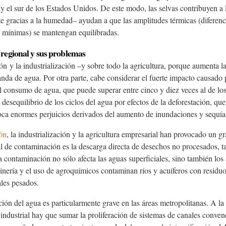
 y el sur de los Estados Unidos. De este modo, las selvas contribuyen a 
e gracias a la humedad– ayudan a que las amplitudes térmicas (diferenci
 mínimas) se mantengan equilibradas.
egional y sus problemas
ión
y la industrialización –y sobre todo la agricultura, porque aumenta l
nda de agua. Por otra parte, cabe considerar el fuerte impacto causado 
 consumo de agua, que puede superar entre cinco y diez veces al de los 
 desequilibrio de los ciclos del agua por efectos de la deforestación, que
oca enormes perjuicios derivados del aumento de inundaciones y sequía
ón
, la industrialización y la agricultura empresarial han provocado un 
al de contaminación es la descarga directa de desechos no procesados, t
a contaminación no sólo afecta las aguas superficiales, sino también los
minería y el uso de agroquímicos contaminan ríos y acuíferos con residu
ales pesados.
ón del agua es particularmente grave en las áreas metropolitanas. A la
industrial hay que sumar la proliferación de sistemas de canales conve