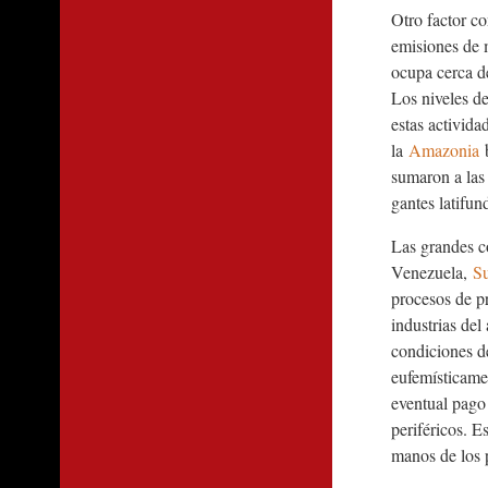
Otro factor co
emisiones de m
ocupa cerca d
Los niveles de
estas activida
la
Amazonia
b
sumaron a las 
gantes latifun
Las grandes co
Venezuela,
S
procesos de p
industrias del
condiciones de
eufemísticame
eventual pago
periféricos. E
manos de los p