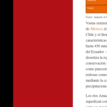
Totales
Fuente: Adaptado de 
Vastas extensi
de
México
; e
Chile y el lit
característica
hasta 450 mm–
del Ecuador –l
desertiza la r
conservación y
como parecen 
exitosas como
mediante la co
precipitacione
Los ríos Amaz
superficial co
están en Amér