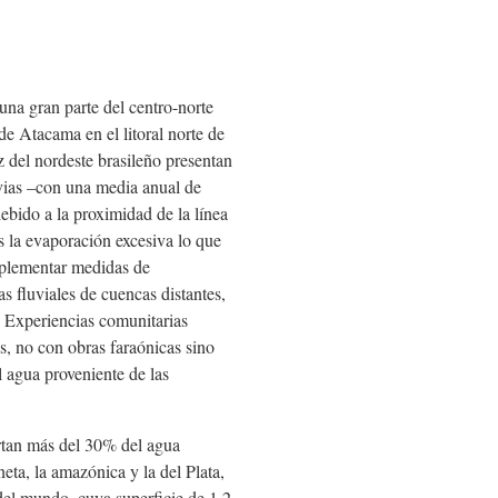
 una gran parte del centro-norte
 de Atacama en el litoral norte de
z del nordeste brasileño presentan
luvias –con una media anual de
bido a la proximidad de la línea
s la evaporación excesiva lo que
implementar medidas de
s fluviales de cuencas distantes,
. Experiencias comunitarias
s, no con obras faraónicas sino
l agua proveniente de las
rtan más del 30% del agua
eta, la amazónica y la del Plata,
del mundo, cuya superficie de 1,2