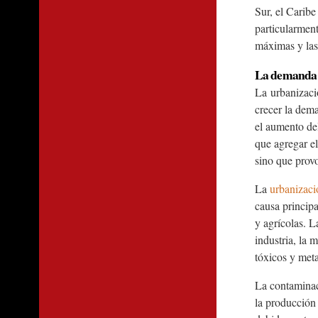
Sur, el Caribe
particularment
máximas y las
La demanda r
La
urbanizac
crecer la dema
el aumento del
que agregar el
sino que prov
La
urbanizaci
causa princip
y agrícolas. L
industria, la 
tóxicos y met
La contaminaci
la producción 