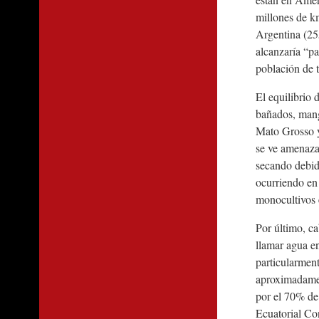
millones de k
Argentina (25
alcanzaría “p
población de 
El equilibrio 
bañados, mang
Mato Grosso y 
se ve amenazad
secando debid
ocurriendo en 
monocultivos e
Por último, ca
llamar agua en
particularment
aproximadame
por el 70% de
Ecuatorial Con