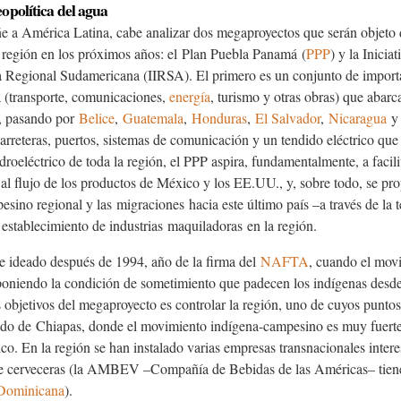
opolítica del agua
ñe a América Latina, cabe analizar dos megaproyectos que serán objeto d
 región en los próximos años: el
Plan Puebla Panamá
(
PPP
) y la Inicia
ra Regional Sudamericana (IIRSA). El primero es un conjunto de importa
a (transporte, comunicaciones,
energía
, turismo y otras obras) que abar
, pasando por
Belice
,
Guatemala
,
Honduras
,
El Salvador
,
Nicaragua
y
 carreteras, puertos, sistemas de comunicación y un tendido eléctrico que
idroeléctrico de toda la región, el PPP aspira, fundamentalmente, a facili
 al flujo de los productos de México y los EE.UU., y, sobre todo, se pr
esino regional y las
migraciones
hacia este último país –a través de la 
 establecimiento de industrias
maquiladoras
en la región.
ue ideado después de 1994, año de la firma del
NAFTA
, cuando el mov
xponiendo la condición de sometimiento que padecen los indígenas desd
s objetivos del megaproyecto es controlar la región, uno de cuyos puntos 
ado de
Chiapas
, donde el movimiento indígena-campesino es muy fuerte
o. En la región se han instalado varias empresas transnacionales intere
e cerveceras (la AMBEV –Compañía de Bebidas de las Américas– tiene
Dominicana
).