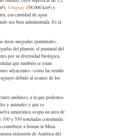
m²),
Uruguay
(58.000 km²) y
ra, esa cantidad de agua
ndo sea bien administrada. Es la
sas áreas anegadas (pantanales,
adas del planeta: el pantanal del
tes por su diversidad biológica,
señalar que también se están
giones adyacentes –como ha venido
araguayo debido al avance de los
aciares andinos), a la que podemos
ales y animales y que es
a selva amazónica ocupa un área de
e 350 y 550 toneladas constituida
n contribuye a formar la Masa
 inmensa extensión de América del