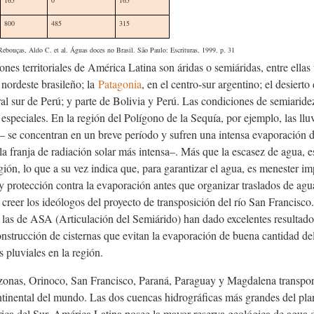
800
485
315
Rebouças, Aldo C. et al.
Águas doces no Brasil
. São Paulo: Escrituras, 1999. p. 31
ones territoriales de América Latina son áridas o semiáridas, entre ellas
l nordeste brasileño; la
Patagonia
, en el centro-sur argentino; el desierto
oral sur de Perú; y parte de Bolivia y Perú. Las condiciones de semiaride
s especiales. En la región del Polígono de la Sequía, por ejemplo, las l
 se concentran en un breve período y sufren una intensa evaporación de
a franja de radiación solar más intensa–. Más que la escasez de agua, e
egión, lo que a su vez indica que, para garantizar el agua, es menester 
 protección contra la evaporación antes que organizar traslados de agua
creer los ideólogos del proyecto de transposición del río San Francisco
 las de ASA (Articulación del Semiárido) han dado excelentes resultado
nstrucción de cisternas que evitan la evaporación de buena cantidad de
s pluviales en la región.
onas, Orinoco, San Francisco, Paraná, Paraguay y Magdalena transpo
ntinental del mundo. Las dos cuencas hidrográficas más grandes del plan
ica del Sur. América Latina posee la mayor reserva geológica de agua 