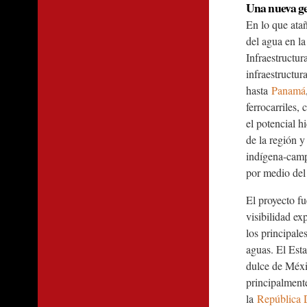
Una nueva ge
En lo que ata
del agua en la
Infraestructu
infraestructur
hasta
Panamá
ferrocarriles,
el potencial h
de la región y
indígena-camp
por medio del
El proyecto f
visibilidad e
los principale
aguas. El Est
dulce de Méxic
principalment
la
República 