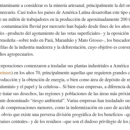
ntaminante a considerar es la minería artesanal, principalmente la del 
ercurio. Casi todos los países de América Latina desarrollan este tipo 
e un millón de trabajadores en la producción de aproximadamente 200 t
 contaminación fluvial por mercurio han bajado desde fines de los años
des –producto del agotamiento de las vetas superficiales– y la oposició
rasileña –sobre todo en Pará, Maranhão y Mato Grosso–, los buscador
filas de la industria maderera y la deforestación, cuyo objetivo es conver
dios agropecuarios.
rporaciones comenzaron a trasladar sus plantas industriales a América 
urinam
) en los años 70, principalmente aquellas que requieren grandes c
roducción y la obtención de energía, o bien como área de depósito de r
 aluminio y el papel y la celulosa–. Si bien esas empresas, a diferencia de
 tratar sus desechos, las regiones y poblaciones de las áreas más próxi
nte denominado “riesgo ambiental”. Varias empresas han trasladado sus
 de compensaciones menores, como la indemnización en caso de accident
s obvio que existe una perversa división geográfica de los beneficios –
aíses centrales– y de los residuos –que son el dudoso privilegio de los 