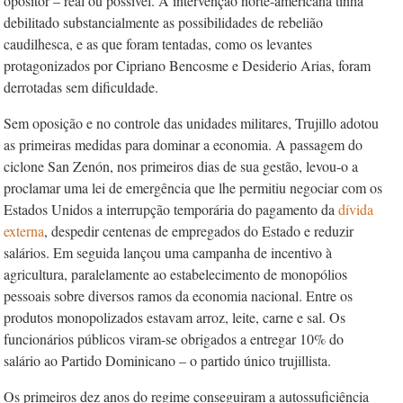
opositor – real ou possível. A intervenção norte-americana tinha
debilitado substancialmente as possibilidades de rebelião
caudilhesca, e as que foram tentadas, como os levantes
protagonizados por Cipriano Bencosme e Desiderio Arias, foram
derrotadas sem dificuldade.
Sem oposição e no controle das unidades militares, Trujillo adotou
as primeiras medidas para dominar a economia. A passagem do
ciclone San Zenón, nos primeiros dias de sua gestão, levou-o a
proclamar uma lei de emergência que lhe permitiu negociar com os
Estados Unidos a interrupção temporária do pagamento da
dívida
externa
, despedir centenas de empregados do Estado e reduzir
salários. Em seguida lançou uma campanha de incentivo à
agricultura, paralelamente ao estabelecimento de monopólios
pessoais sobre diversos ramos da economia nacional. Entre os
produtos monopolizados estavam arroz, leite, carne e sal. Os
funcionários públicos viram-se obrigados a entregar 10% do
salário ao Partido Dominicano – o partido único trujillista.
Os primeiros dez anos do regime conseguiram a autossuficiência