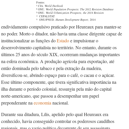
Fontes:
¹ CIA.
World Factbook
² ONU.
World Population Prospects: The 2012 Revision Database
³ ONU.
World Urbanization Prospects, the 2014 Revision
⁴ CEPALSTAT
⁵ ONU/PNUD.
Human Development Report,
2014
endividamento compulsivo praticado por Heureaux para manter-se
no poder. Morto o ditador, não havia uma classe dirigente capaz de
institucionalizar as funções do
Estado
e impulsionar o
desenvolvimento capitalista no território. No entanto, durante os
últimos 25 anos do século XIX, ocorreram mudanças importantes
na esfera econômica. A produção agrícola para exportação, até
então dominada pelo tabaco e pela extração da madeira,
diversificou-se, abrindo espaço para o café, o cacau e o açúcar.
Esse último componente, que tivera significativa importância na
ilha durante o período colonial, ressurgiu pela mão do capital
norte-americano, que passou a desempenhar um papel
preponderante na
economia
nacional.
Durante sua ditadura, Lílis, apelido pelo qual Heureaux era
conhecido, havia conseguido controlar os poderosos caudilhos
regionais, mas o vazio político decorrente de seu assassinato