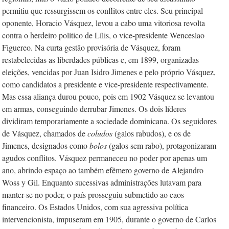
permitiu que ressurgissem os conflitos entre eles. Seu principal
oponente, Horacio Vásquez, levou a cabo uma vitoriosa revolta
contra o herdeiro político de Lílis, o vice-presidente Wenceslao
Figuereo. Na curta gestão provisória de Vásquez, foram
restabelecidas as liberdades públicas e, em 1899, organizadas
eleições, vencidas por Juan Isidro Jimenes e pelo próprio Vásquez,
como candidatos a presidente e vice-presidente respectivamente.
Mas essa aliança durou pouco, pois em 1902 Vásquez se levantou
em armas, conseguindo derrubar Jimenes. Os dois líderes
dividiram temporariamente a sociedade dominicana. Os seguidores
de Vásquez, chamados de
coludos
(galos rabudos), e os de
Jimenes, designados como
bolos
(galos sem rabo), protagonizaram
agudos conflitos. Vásquez permaneceu no poder por apenas um
ano, abrindo espaço ao também efêmero governo de Alejandro
Woss y Gil. Enquanto sucessivas administrações lutavam para
manter-se no poder, o país prosseguiu submetido ao caos
financeiro. Os Estados Unidos, com sua agressiva política
intervencionista, impuseram em 1905, durante o governo de Carlos