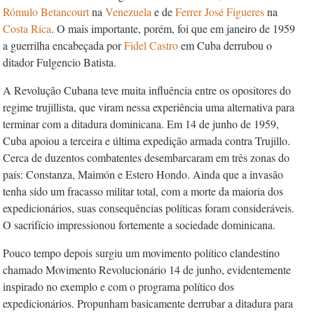
Rómulo Betancourt
na
Venezuela
e de
Ferrer
José
Figueres
na
Costa Rica
. O mais importante, porém, foi que em janeiro de 1959
a guerrilha encabeçada por
Fidel Castro
em Cuba derrubou o
ditador Fulgencio Batista.
A Revolução Cubana teve muita influên­cia entre os opositores do
regime trujillista, que viram nessa experiência uma alternativa para
terminar com a ditadura dominicana. Em 14 de junho de 1959,
Cuba apoiou a terceira e última expedição armada contra Trujillo.
Cerca de duzentos combatentes desembarcaram em três zonas do
país: Constanza, Maimón e Estero Hondo. Ainda que a invasão
tenha sido um fracasso militar total, com a morte da maioria dos
expedicionários, suas consequências políticas foram consideráveis.
O sacrifício impressionou fortemente a sociedade dominicana.
Pouco tempo depois surgiu um movimento político clandestino
chamado Movimento Revolucionário 14 de junho, evidentemente
inspirado no exemplo e com o programa político dos
expedicionários. Propunham basicamente derrubar a ditadura para