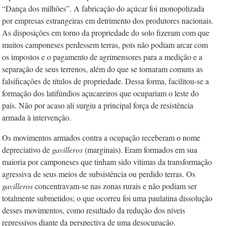
“Dança dos milhões”. A fabricação do açúcar foi monopolizada
por empresas estrangeiras em detrimento dos produtores nacionais.
As disposições em torno da propriedade do solo fizeram com que
muitos camponeses perdessem terras, pois não podiam arcar com
os impostos e o pagamento de agrimensores para a medição e a
separação de seus terrenos, além do que se tornaram comuns as
falsificações de títulos de propriedade. Dessa forma, facilitou-se a
formação dos latifúndios açucareiros que ocupariam o leste do
país. Não por acaso ali surgiu a principal força de resistência
armada à intervenção.
Os movimentos armados contra a ocupa­ção receberam o nome
depreciativo de
gavilleros
(marginais). Eram formados em sua
maioria por camponeses que tinham sido vítimas da transformação
agressiva de seus meios de subsistência ou perdido terras. Os
gavilleros
concentravam-se nas zonas rurais e não podiam ser
totalmente submetidos; o que ocorreu foi uma paulatina dissolução
desses movimentos, como resultado da redução dos níveis
repressivos diante da perspectiva de uma desocupação.