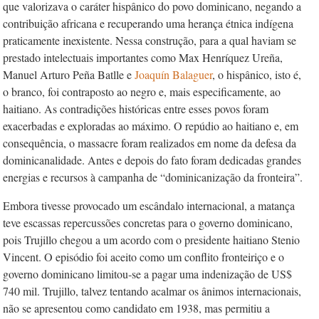
que valorizava o caráter hispânico do povo dominicano, negando a
contribuição africana e recuperando uma herança étnica indígena
praticamente inexistente. Nessa construção, para a qual haviam se
prestado intelectuais importantes como Max Henríquez Ureña,
Manuel Arturo Peña Batlle e
Joaquín Balaguer
, o hispânico, isto é,
o branco, foi contraposto ao negro e, mais especificamente, ao
haitiano. As contradições históricas entre esses povos foram
exacerbadas e exploradas ao máximo. O repúdio ao haitiano e, em
consequência, o massacre foram realizados em nome da defesa da
dominicanalidade. Antes e depois do fato foram dedicadas grandes
energias e recursos à campanha de “dominicanização da fronteira”.
Embora tivesse provocado um escândalo internacional, a matança
teve escassas repercussões concretas para o governo dominicano,
pois Trujillo chegou a um acordo com o presidente haitiano Stenio
Vincent. O episódio foi aceito como um conflito fronteiriço e o
governo dominicano limitou-se a pagar uma indenização de US$
740 mil. Trujillo, talvez tentando acalmar os ânimos internacionais,
não se apresentou como candidato em 1938, mas permitiu a