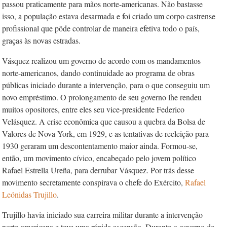
passou praticamente para mãos norte-americanas. Não bastasse
isso, a população estava desarmada e foi criado um corpo castrense
profissional que pôde controlar de maneira efetiva todo o país,
graças às novas estradas.
Vásquez realizou um governo de acordo com os mandamentos
norte-americanos, dando continuidade ao programa de obras
públicas iniciado durante a intervenção, para o que conseguiu um
novo empréstimo. O prolongamento de seu governo lhe rendeu
muitos opositores, entre eles seu vice-presidente Federico
Velásquez. A crise econômica que causou a quebra da Bolsa de
Valores de Nova York, em 1929, e as tentativas de reeleição para
1930 geraram um descontentamento maior ainda. Formou-se,
então, um movimento cívico, encabeçado pelo jovem político
Rafael Estrella Ureña, para derrubar Vásquez. Por trás desse
movimento secretamente conspirava o chefe do Exército,
Rafael
Leónidas Trujillo
.
Trujillo havia iniciado sua carreira militar durante a intervenção
norte-americana e teve uma rápida ascensão. Durante o governo de