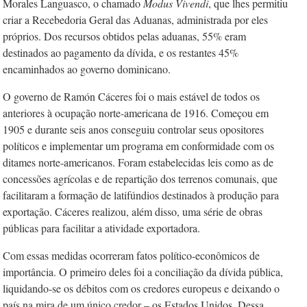
Morales Languasco, o chamado
Modus Vivendi
, que lhes permitiu
criar a Recebedoria Geral das Adua­nas, administrada por eles
próprios. Dos recursos obtidos pelas aduanas, 55% eram
destinados ao pagamento da dívida, e os restantes 45%
encaminhados ao governo dominicano.
O governo de Ramón Cáceres foi o mais estável de todos os
anteriores à ocupação norte-americana de 1916. Começou em
1905 e durante seis anos conseguiu controlar seus opositores
políticos e implementar um programa em conformidade com os
ditames norte-americanos. Foram estabelecidas leis como as de
concessões agrícolas e de repartição dos terrenos comunais, que
facilitaram a formação de latifúndios destinados à produção para
exportação. Cáceres realizou, além disso, uma série de obras
públicas para facilitar a atividade exportadora.
Com essas medidas ocorreram fatos político-econômicos de
importância. O primeiro deles foi a conciliação da dívida pública,
liquidando-se os débitos com os credores europeus e deixando o
país na mira de um único credor – os Estados Unidos. Dessa