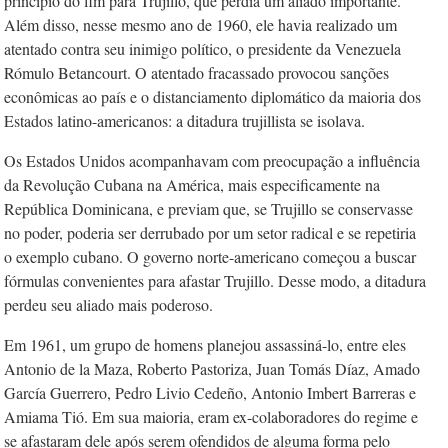
princípio do fim para Trujillo, que perdia um aliado importante.
Além disso, nesse mesmo ano de 1960, ele havia realizado um
atentado contra seu inimigo político, o presidente da Venezuela
Rómulo Betancourt. O atentado fracassado provocou sanções
econômicas ao país e o distanciamento diplomático da maioria dos
Estados latino-americanos: a ditadura trujillista se isolava.
Os Estados Unidos acompanhavam com preocupação a influência
da Revolução Cubana na América, mais especificamente na
República Dominicana, e previam que, se Trujillo se conservasse
no poder, poderia ser derrubado por um setor radical e se repetiria
o exemplo cubano. O governo norte-americano começou a buscar
fórmulas convenientes para afastar Trujillo. Desse modo, a ditadura
perdeu seu aliado mais poderoso.
Em 1961, um grupo de homens planejou assassiná-lo, entre eles
Antonio de la Maza, Roberto Pastoriza, Juan Tomás Díaz, Amado
García Guerrero, Pedro Livio Cedeño, Antonio Imbert Barreras e
Amiama Tió. Em sua maioria, eram ex-colaboradores do regime e
se afastaram dele após serem ofendidos de alguma forma pelo