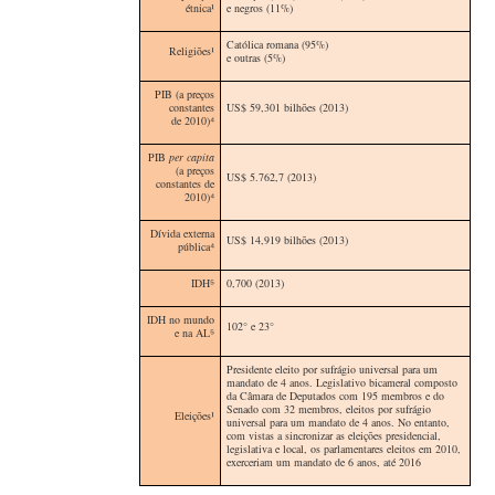
étnica
¹
e negros (11%)
Católica romana (95%)
Religiões
¹
e outras (5%)
PIB (a preços
constantes
US$ 59,301 bilhões (2013)
de 2010)⁴
PIB
per capita
(a preços
US$ 5.762,7 (2013)
constantes de
2010)
⁴
Dívida externa
US$ 14,919 bilhões (2013)
pública
⁴
IDH⁵
0,700 (2013)
IDH no mundo
102° e 23°
e na AL
⁵
Presidente eleito por sufrágio universal para um
mandato de 4 anos. Legislativo bicameral composto
da Câmara de Deputados com 195 membros e do
Senado com 32 membros, eleitos por sufrágio
Eleições¹
universal para um mandato de 4 anos. No entanto,
com vistas a sincronizar as eleições presidencial,
legislativa e local, os parlamentares eleitos em 2010,
exerceriam um mandato de 6 anos, até 2016