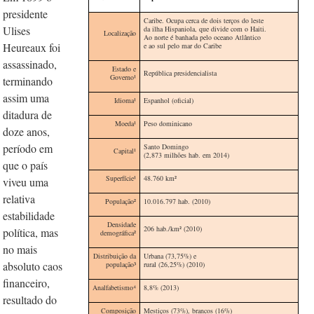
presidente
Caribe. Ocupa cerca de dois terços do leste
Ulises
da ilha Hispaniola, que divide com o Haiti.
Localização
Ao norte é banhada pelo oceano Atlântico
Heureaux foi
e ao sul pelo mar do Caribe
assassinado,
Estado e
República presidencialista
Governo¹
terminando
assim uma
Idioma
¹
Espanhol (oficial)
ditadura de
Moeda
¹
Peso dominicano
doze anos,
período em
Santo Domingo
Capital¹
(2,873 milhões hab. em 2014)
que o país
Superfície¹
48.760 km²
viveu uma
relativa
População²
10.016.797 hab. (2010)
estabilidade
Densidade
206 hab./km
²
(2010)
política, mas
demográfica²
no mais
Distribuição da
Urbana (73,75%) e
absoluto caos
população
³
rural (26,25%) (2010)
financeiro,
Analfabetismo⁴
8,8% (2013)
resultado do
Composição
Mestiços (73%), brancos (16%)