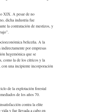
iglo XIX. A pesar de no
o, dicha industria fue
iante la contratación de mestizos, y
bajo”.
ocioeconómica beliceña. A la
da indirectamente por empresas
sición hegemónica que se
, como la de los cítricos y la
, con una incipiente incorporación
clo de la explotación forestal
a mediados de los años 70.
nsatisfacción contra la elite
e vida y fue llevada a cabo en