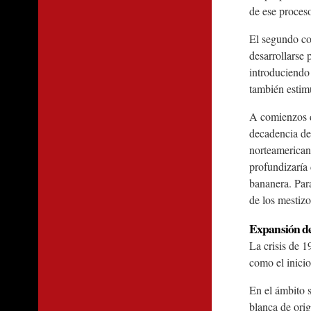
de ese proces
El segundo con
desarrollarse 
introduciendo
también estimu
A comienzos d
decadencia de 
norteamericana
profundizaría 
bananera. Para
de los mestizo
Expansión de
La crisis de 1
como el inicio
En el ámbito s
blanca de orig