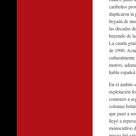
caribeños pro
duplicaron la 
llegada de inm
las décadas d
huyendo de la
La cuarta gra
de 1990. Actua
culturalmente 
motivo, además
habla español
En el ámbito 
explotación f
comenzó a segu
colonias brit
que pasó a ser
llegó a repres
monocultivo d
precio del az