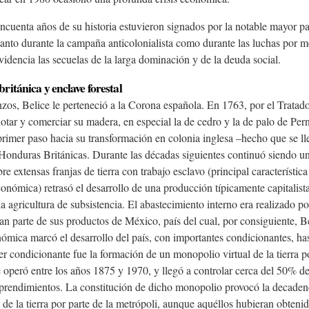
ncuenta años de su historia estuvieron signados por la notable mayor pa
 tanto durante la campaña anticolonialista como durante las luchas por m
idencia las secuelas de la larga dominación y de la deuda social.
ritánica y enclave fo
restal
os, Belice le perteneció a la Corona española. En 1763, por el Tratado 
lotar y comerciar su madera, en especial la de cedro y la de palo de Per
primer paso hacia su transformación en colonia inglesa –hecho que se l
Honduras Británicas. Durante las décadas siguientes continuó siendo un
bre extensas franjas de tierra con trabajo esclavo (principal característi
onómica) retrasó el desarrollo de una producción típicamente capitalis
 agricultura de subsistencia. El abastecimiento interno era realizado p
an parte de sus productos de México, país del cual, por consiguiente, 
ómica marcó el desarrollo del país, con importantes condicionantes, ha
r condicionante fue la formación de un monopolio virtual de la tierra p
 operó entre los años 1875 y 1970, y llegó a controlar cerca del 50% del
rendimientos. La constitución de dicho monopolio provocó la decadenci
 de la tierra por parte de la metrópoli, aunque aquéllos hubieran obteni