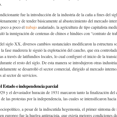
o.
dicionante fue la introducción de la industria de la caña a fines del s
plenamente y de tender básicamente al abastecimiento del mercado intern
 poco a poco el
trabajo
asalariado, la agricultura de tipo capitalista med
ló la inmigración de centenas de chinos e hindúes con “contrato de tra
el siglo XX, diversos cambios sustanciales modificaron la estructura s
la fase maderera le siguió la explotación del caucho, que era controla
s a través de latifundios locales, lo cual configuró el inicio de la tran
durante el resto del siglo. De esta manera se introdujeron otras industrias
lelamente se desarrolló el sector comercial, dirigido al mercado interno
s al sector de servicios.
l Estado e independencia parcial
929 y el devastador huracán de 1931 marcaron tanto la finalización del ci
 de las protestas por la independencia, las cuales se intensificaron haci
ociopolítico, a pesar de la indiscutida hegemonía, el primer síntoma de i
en europeo fue la huelga antirracista, que exigía mejores condiciones d