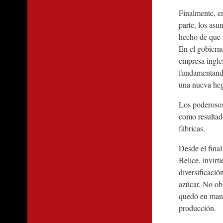
Finalmente, e
parte, los asu
hecho de que 
En el gobierno
empresa ingle
fundamentando 
una nueva he
Los poderosos
como resultado
fábricas.
Desde el fina
Belice, invirt
diversificació
azúcar. No obs
quedó en manos
producción.