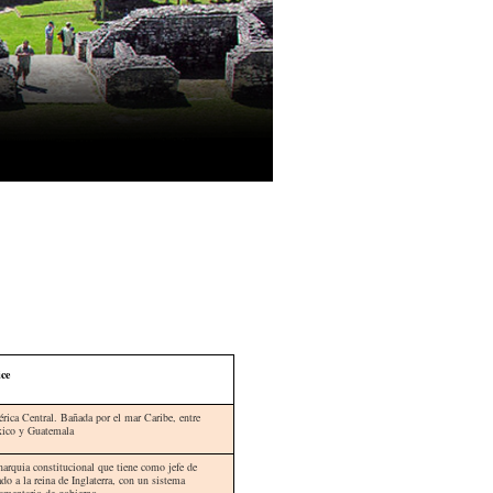
ice
rica Central. Bañada por el mar Caribe, entre
ico y Guatemala
arquia constitucional que tiene como jefe de
do a la reina de Inglaterra, con un sistema
lamentario de gobierno.