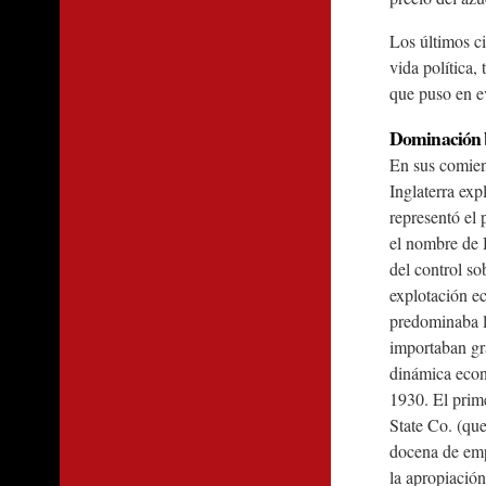
Los últimos ci
vida política,
que puso en ev
Dominación b
En sus comienz
Inglaterra exp
representó el 
el nombre de 
del control so
explotación ec
predominaba la
importaban gr
dinámica econ
1930. El prime
State Co. (que
docena de emp
la apropiación