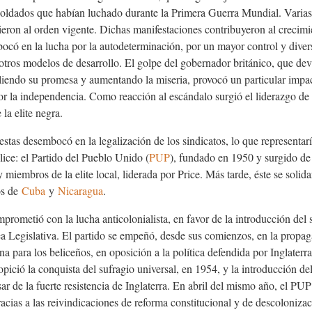
soldados que habían luchado durante la Primera Guerra Mundial. Varias 
ieron al orden vigente. Dichas manifestaciones contribuyeron al crecimi
ocó en la lucha por la autodeterminación, por un mayor control y diver
otros modelos de desarrollo. El golpe del gobernador británico, que dev
iendo su promesa y aumentando la miseria, provocó un particular impact
r la independencia. Como reacción al escándalo surgió el liderazgo d
 la elite negra.
estas desembocó en la legalización de los sindicatos, lo que representar
ice: el Partido del Pueblo Unido (
PUP
), fundado en 1950 y surgido de
 miembros de la elite local, liderada por Price. Más tarde, éste se solid
os de
Cuba
y
Nicaragua
.
rometió con la lucha anticolonialista, en favor de la introducción del s
a Legislativa. El partido se empeñó, desde sus comienzos, en la propa
a para los beliceños, en oposición a la política defendida por Inglaterr
pició la conquista del sufragio universal, en 1954, y la introducción del
ar de la fuerte resistencia de Inglaterra. En abril del mismo año, el P
gracias a las reivindicaciones de reforma constitucional y de descolonizac