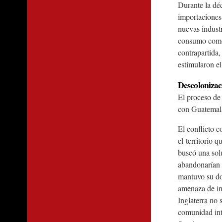
Durante la déc
importaciones,
nuevas industr
consumo como e
contrapartida,
estimularon el
Descolonizaci
El proceso de 
con Guatemala 
El conflicto 
el territorio 
buscó una solu
abandonarían l
mantuvo su dom
amenaza de in
Inglaterra no 
comunidad int