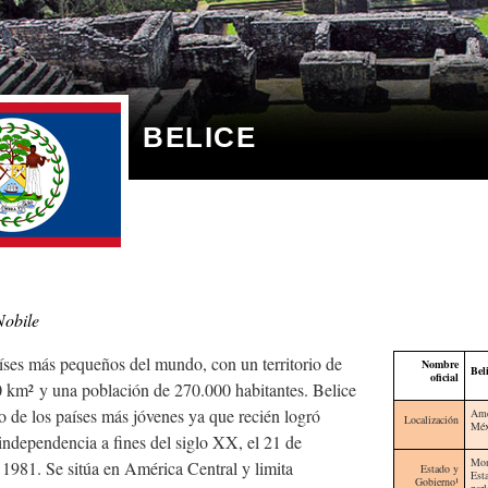
BELICE
Nobile
íses más pequeños del mundo, con un territorio de
Nombre
Bel
oficial
0 km²
y una población de 270.000 habitantes. Belice
o de los países más jóvenes ya que recién logró
Amé
Localización
Méx
independencia a fines del siglo XX, el 21 de
Mon
 1981. Se sitúa en América Central y limita
Estado y
Esta
Gobierno¹
par