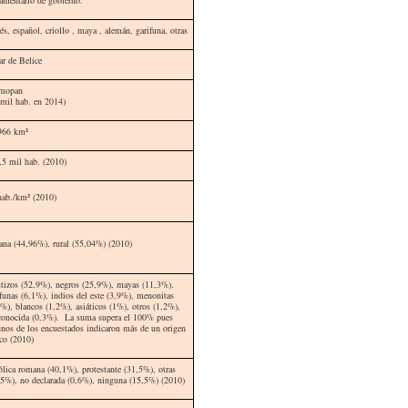
és, español, criollo , maya , alemán, garifuna, otras
ar de Belice
lmopan
 mil hab. en 2014)
966 km²
,5 mil hab. (2010)
hab./km²
(2010)
ana (44,96%), rural (55,04%) (2010)
tizos (52,9%), negros (25,9%), mayas (11,3%),
ifunas (6,1%), indios del este (3,9%), menonitas
6%), blancos (1,2%), asiáticos (1%), otros (1,2%),
conocida (0,3%). La suma supera el 100% pues
unos de los encuestados indicaron más de un origen
ico (2010)
ólica romana (40,1%), protestante (31,5%), otras
,5%), no declarada (0,6%), ninguna (15,5%) (2010)