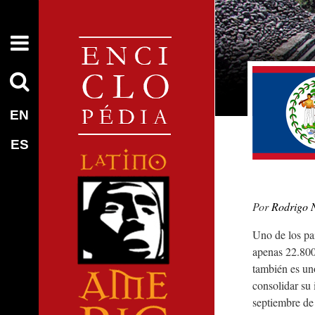
EN
ES
Rodrigo 
Uno de los pa
apenas 22.80
también es un
consolidar su 
septiembre de