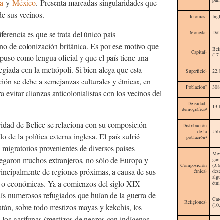
a
y
México
. Presenta marcadas singularidades que
de sus vecinos.
Idiomas
¹
Ingl
iferencia es que se trata del único país
Moneda
¹
Dól
no de colonización británica. Es por ese motivo que
Be
Capital¹
(17
mpuso como lengua oficial y que el país tiene una
legiada con la metrópoli. Si bien alega que esta
Superficie¹
22.
ación se debe a semejanzas culturales y étnicas, en
Población²
308
ra evitar alianzas anticolonialistas con los vecinos del
Densidad
13 
demográfica²
aridad de Belice se relaciona con su composición
Distribución
de la
Urb
do de la política externa inglesa. El país sufrió
población³
s migratorios provenientes de diversos países
Mes
legaron muchos extranjeros, no sólo de Europa y
gar
Composición
(3,
rincipalmente de regiones próximas, a causa de sus
étnica¹
des
alg
as o económicas. Ya a comienzos del siglo XIX
étn
aís numerosos refugiados que huían de la guerra de
Cat
Religiones¹
(10
atán, sobre todo mestizos mayas y kekchis, los
a los garifunas (mestizos de negros con indígenas