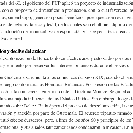
ada del 60, el gobierno del PUP aplicó un proyecto de industrialización 
 con el propósito de diversificar la producción, con lo cual favoreció la
ias, sin embargo, generaron pocos beneficios, pues quedaron restringida
l de bebidas, tabaco y textil, de los cuales sólo el último adquirió ci
 la adopción del monocultivo de exportación y las expectativas creadas p
 éxodo rural.
ón y declive del azúcar
descolonización de Belice tardó en efectivizarse y esto se dio por dos mo
y el intento por preservar los intereses británicos durante el proceso.
con Guatemala se remonta a los comienzos del siglo XIX, cuando el país 
que luego conformaría las Honduras Británicas. Por presión de los Estad
ción a la controversia en el marco de la Doctrina Monroe. Según el acu
a zona bajo la influencia de los Estados Unidos. Sin embargo, luego de 
inio sobre Belice. En la época del proceso de descolonización, la cues
vasión y anexión por parte de Guatemala. El acuerdo tripartito firmado
surtió efectos duraderos, pero, a fines de los años 60 y principios de los
ernacional y sus aliados latinoamericanos condenaron la invasión. En m