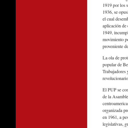
1919 por los 
1936, se opus
el cual desemb
aplicación de 
1949, incumpl
movimiento po
proveniente de
La ola de prot
popular de Bel
Trabajadores y
revolucionari
El PUP se comp
de la Asamble
centroamerican
organizada pro
en 1961, a pes
legislativas, 