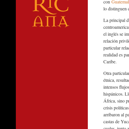
con
Guatemal
lo distinguen 
La principal d
centroamerica
el inglés se i
relación privi
particular rel
realidad es pa
Caribe.
Otra particul
étnica, resulta
intensos flujo
hispánicos. L
África, sino p
crisis polític
arribaron al p
castas de Yuc
cuales, junto 