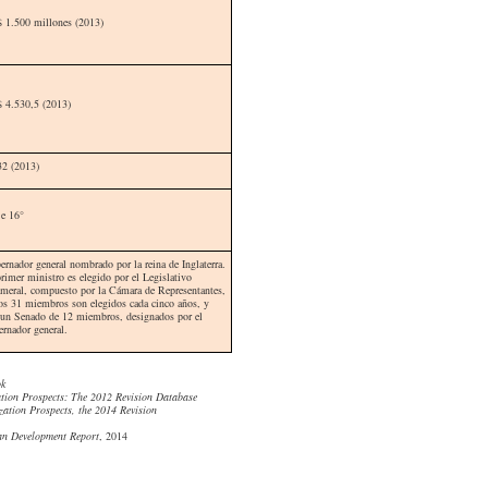
 1.500 millones (2013)
 4.530,5 (2013)
32 (2013)
e 16°
ernador general nombrado por la reina de Inglaterra.
rimer ministro es elegido por el Legislativo
ameral, compuesto por la Cámara de Representantes,
os 31 miembros son elegidos cada cinco años, y
 un Senado de 12 miembros, designados por el
ernador general.
ok
tion Prospects:
The 2012 Revision Database
ation Prospects, the 2014 Revision
n Development Report
, 2014