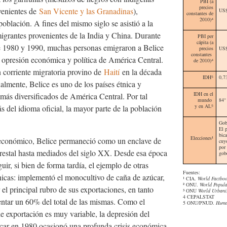
PBI (a
precios
venientes de
San Vicente y las Granadinas
),
US$
constantes de
2010)⁴
población. A fines del mismo siglo se asistió a la
igrantes provenientes de la India y China. Durante
PBI
per
cápita
(a
e 1980 y 1990, muchas personas emigraron a Belice
precios
US$
constantes
 opresión económica y política de América Central.
de 2010)
⁴
n corriente migratoria provino de
Haití
en la década
IDH⁵
0,7
lmente, Belice es uno de los países étnica y
IDH en el
más diversificados de América Central. Por tal
mundo
84°
y en AL
⁵
 del idioma oficial, la mayor parte de la población
.
Gob
El p
bic
Elecciones¹
económico, Belice permaneció como un enclave de
cuy
por
orestal hasta mediados del siglo XX. Desde esa época
gob
ir, si bien de forma tardía, el ejemplo de otras
Fuentes:
ánicas: implementó el monocultivo de caña de azúcar,
¹
CIA.
World Factbo
² ONU.
World Popula
 el principal rubro de sus exportaciones, en tanto
³ ONU
World Urbaniz
4 CEPALSTAT
entar un 60% del total de las mismas. Como el
5 ONU/PNUD.
Huma
e exportación es muy variable, la depresión del
úcar en 1980 ocasionó una profunda crisis económica.