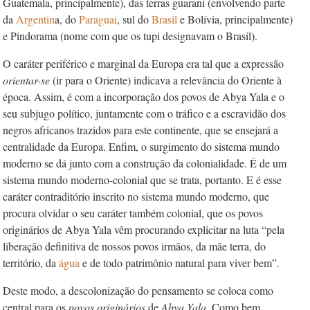
Guatemala, principalmente), das terras guarani (envolvendo parte
da
Argentin
a, do
Paraguai
, sul do
Brasil
e Bolívia, principalmente)
e Pindorama (nome com que os tupi designavam o Brasil).
O caráter periférico e marginal da Europa era tal que a expressão
orientar-se
(ir para o Oriente) indicava a relevância do Oriente à
época. Assim, é com a incorporação dos povos de Abya Yala e o
seu subjugo político, juntamente com o tráfico e a escravidão dos
negros africanos trazidos para este continente, que se ensejará a
centralidade da Europa. Enfim, o surgimento do sistema mundo
moderno se dá junto com a construção da colonialidade. É de um
sistema mundo moderno-colonial que se trata, portanto. E é esse
caráter contraditório inscrito no sistema mundo moderno, que
procura olvidar o seu caráter também colonial, que os povos
originários de Abya Yala vêm procurando explicitar na luta “pela
liberação definitiva de nossos povos irmãos, da mãe terra, do
território, da
água
e de todo patrimônio natural para viver bem”.
Deste modo, a descolonização do pensamento se coloca como
central para os
povos originários
de
Abya Yala
. Como bem