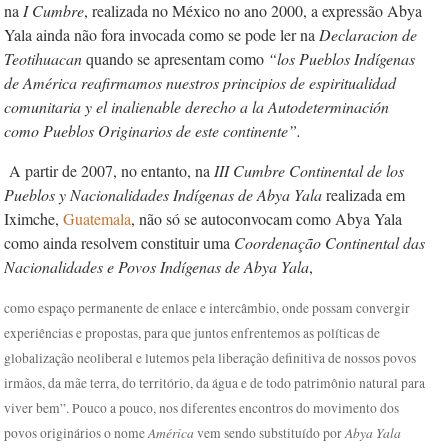
na
I Cumbre
,
realizada no México no ano 2000, a expressão Abya
Yala ainda não fora invocada como se pode ler na
Declaracion de
Teotihuacan
quando se apresentam como
“los Pueblos Indígenas
de América reafirmamos nuestros principios de espiritualidad
comunitaria y el inalienable derecho a la Autodeterminación
como Pueblos Originarios de este continente”.
A partir de 2007, no entanto, na
III Cumbre
Continental de los
Pueblos y Nacionalidades Indígenas de Abya Yala
realizada em
Iximche,
Guatemala
, não só se autoconvocam como Abya Yala
como ainda resolvem constituir uma
Coordenação Continental das
Nacionalidades e Povos Indígenas de Abya Yala
,
como espaço permanente de enlace e intercâmbio, onde possam convergir
experiências e propostas, para que juntos enfrentemos as políticas de
globalização neoliberal e lutemos pela liberação definitiva de nossos povos
irmãos, da mãe terra, do território, da água e de todo patrimônio natural para
viver bem”. Pouco a pouco, nos diferentes encontros do movimento dos
América
Abya Yala
povos originários o nome
vem sendo substituído por