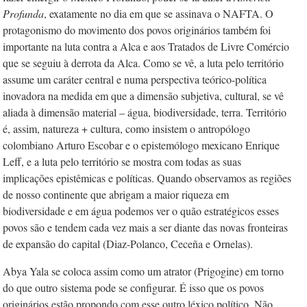
Profunda
, exatamente no dia em que se assinava o NAFTA. O
protagonismo do movimento dos povos originários também foi
importante na luta contra a Alca e aos Tratados de Livre Comércio
que se seguiu à derrota da Alca. Como se vê, a luta pelo território
assume um caráter central e numa perspectiva teórico-política
inovadora na medida em que a dimensão subjetiva, cultural, se vê
aliada à dimensão material – água, biodiversidade, terra. Território
é, assim, natureza + cultura, como insistem o antropólogo
colombiano Arturo Escobar e o epistemólogo mexicano Enrique
Leff, e a luta pelo território se mostra com todas as suas
implicações epistêmicas e políticas. Quando observamos as regiões
de nosso continente que abrigam a maior riqueza em
biodiversidade e em água podemos ver o quão estratégicos esses
povos são e tendem cada vez mais a ser diante das novas fronteiras
de expansão do capital (Diaz-Polanco, Ceceña e Ornelas).
Abya Yala se coloca assim como um atrator (Prigogine) em torno
do que outro sistema pode se configurar. É isso que os povos
originários estão propondo com esse outro léxico político. Não