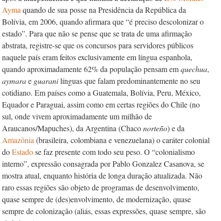
Ayma
quando de sua posse na Presidência da República da
Bolívia, em 2006, quando afirmara que “é preciso descolonizar o
estado”. Para que não se pense que se trata de uma afirmação
abstrata, registre-se que os concursos para servidores públicos
naquele país eram feitos exclusivamente em língua espanhola,
quando aproximadamente 62% da população pensam em
quechua
,
aymara
e
guarani
línguas que falam predominantemente no seu
cotidiano. Em países como a Guatemala, Bolívia, Peru, México,
Equador e Paraguai, assim como em certas regiões do
Chile
(no
sul, onde vivem aproximadamente um milhão de
Araucanos/Mapuches), da Argentina (Chaco
norteño
) e da
Amazônia
(brasileira, colombiana e venezuelana) o caráter colonial
do
Estado
se faz presente com todo seu peso. O “colonialismo
interno”, expressão consagrada por Pablo Gonzalez Casanova, se
mostra atual, enquanto história de longa duração atualizada. Não
raro essas regiões são objeto de programas de desenvolvimento,
quase sempre de (des)envolvimento, de modernização, quase
sempre de colonização (aliás, essas expressões, quase sempre, são