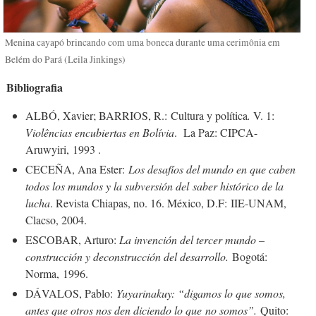
Menina cayapó brincando com uma boneca durante uma cerimônia em
Belém do Pará (Leila Jinkings)
Bibliografia
ALBÓ, Xavier; BARRIOS, R.: Cultura y política
.
V. 1:
Violências encubiertas en Bolívia
. La Paz: CIPCA-
Aruwyiri, 1993 .
CECEÑA, Ana Ester:
Los desafíos del mundo en que caben
todos los mundos y la subversión del
saber histórico de la
lucha
. Revista Chiapas, no. 16. México, D.F: IIE-UNAM,
Clacso, 2004.
ESCOBAR, Arturo:
La invención del tercer mundo –
construcción y deconstrucción del desarrollo.
Bogotá:
Norma, 1996.
DÁVALOS, Pablo:
Yuyarinakuy: “digamos lo que somos,
antes que otros nos den diciendo lo que
no somos”.
Quito: