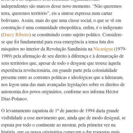
independentes são marcos desse novo momento. “Não queremos
terra, queremos território”, eis a síntese expressa num cartaz
boliviano. Assim, mais do que uma classe social, o que se vê em
construção é uma comunidade etnopolítica, enfim, é o indigenato
(
Darcy Ribeiro
) se constituindo como sujeito político. Considere-
se que foi fundamental para essa emergência a tensa luta dos
misquitos
no interior da
Revolução Sandinista
na
Nicarágua
(1979-
1989) pela afirmação de seu direito à diferença e à demarcação de
seus territórios que, apesar de todo o desgaste que trouxe àquela
experiência revolucionária, em grande parte pela colonialidade
presente entre as correntes políticas e ideológicas que a lideraram,
nos legou uma das mais avançadas legislações sobre os direitos de
autonomia dos povos originários, conforme nos informa Héctor
Diaz-Polanco.
O levantamento zapatista de 1º de janeiro de 1994 daria grande
visibilidade a esse movimento que, ainda que de modo desigual, se
espraia por todo o continente ao mostrar, pela primeira vez na
história, que os povos originários começam a dar respostas mais