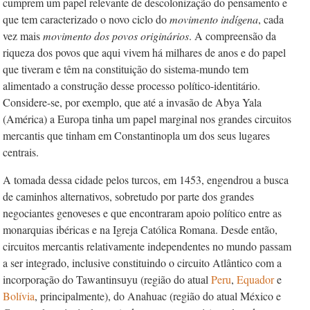
cumprem um papel relevante de descolonização do pensamento e
que tem caracterizado o novo ciclo do
movimento
indígena
, cada
vez mais
movimento
dos
povos
originários
. A compreensão da
riqueza dos povos que aqui vivem há milhares de anos e do papel
que tiveram e têm na constituição do sistema-mundo tem
alimentado a construção desse processo político-identitário.
Considere-se, por exemplo, que até a invasão de Abya Yala
(América) a Europa tinha um papel marginal nos grandes circuitos
mercantis que tinham em Constantinopla um dos seus lugares
centrais.
A tomada dessa cidade pelos turcos, em 1453, engendrou a busca
de caminhos alternativos, sobretudo por parte dos grandes
negociantes genoveses e que encontraram apoio político entre as
monarquias ibéricas e na Igreja Católica Romana. Desde então,
circuitos mercantis relativamente independentes no mundo passam
a ser integrado, inclusive constituindo o circuito Atlântico com a
incorporação do Tawantinsuyu (região do atual
Peru
,
Equador
e
Bolívia
, principalmente), do Anahuac (região do atual México e