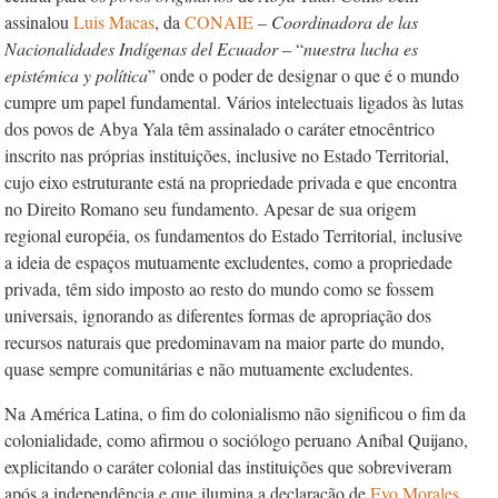
assinalou
Luis Macas
, da
CONAIE
–
Coordinadora de las
Nacionalidades Indígenas del Ecuador
– “
nuestra lucha es
epistémica y política
” onde o poder de designar o que é o mundo
cumpre um papel fundamental. Vários intelectuais ligados às lutas
dos povos de Abya Yala têm assinalado o caráter etnocêntrico
inscrito nas próprias instituições, inclusive no Estado Territorial,
cujo eixo estruturante está na propriedade privada e que encontra
no Direito Romano seu fundamento. Apesar de sua origem
regional européia, os fundamentos do Estado Territorial, inclusive
a ideia de espaços mutuamente excludentes, como a propriedade
privada, têm sido imposto ao resto do mundo como se fossem
universais, ignorando as diferentes formas de apropriação dos
recursos naturais que predominavam na maior parte do mundo,
quase sempre comunitárias e não mutuamente excludentes.
Na América Latina, o fim do colonialismo não significou o fim da
colonialidade, como afirmou o sociólogo peruano Aníbal Quijano,
explicitando o caráter colonial das instituições que sobreviveram
após a independência e que ilumina a declaração de
Evo Morales