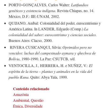
PORTO-GONÇALVES, Carlos Walter:
Latifundios
genéticos y existencia indígena
. Revista Chiapas, no. 14.
México, D.F.: IIE-UNAM, 2002.
QUIJANO, Aníbal: Colonialidad del poder, eurocentrismo y
América Latina. In LANDER, Edgardo (Comp.)
La
colonialidad del saber: eurocentrismo y ciencias sociales
.
Buenos Aires: Clacso, 2000.
RIVERA CUSICANQUI, Silvia:
Oprimidos pero no
vencidos: luchas del campesinado aymara y
qhechwa de
Bolívia
, 1980-1990. La Paz: CSUTCB, s/d.
VENTOCILLA, J., HERRERA, H. e NUÑEZ, V.:
El
espíritu de la tierra – plantas y animales en la
vida del
pueblo Kuna
. Quito: Abya Yala, 1999.
Conteúdo relacionado
Amazônia
Ambiental, Questão
Étnica, Diversidade