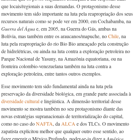
que locais/regionais a suas demandas. O protagonismo desse
movimento tem sido importante na luta pela reapropriação dos seus
recursos naturais como se pode ver em 2000, em Cochabamba, na
Guerra del Água
e, em 2005, na Guerra do Gás, ambas na
Bolívia, mas também entre os araucanos/mapuche, no
Chile
, na
luta pela reapropriação do rio Bio Bio ameaçado pela construção
de hidrelétricas, ou ainda na luta contra a exploração petroleira no
Parque Nacional de Yasuny, na Amazônia equatoriana, ou na
fronteira colombio-venezuelana também na luta contra a
exploração petroleira, entre tantos outros exemplos.
Esse movimento tem sido fundamental ainda na luta pela
preservação da diversidade biológica, em grande parte associada à
diversidade cultural
e lingüística. A dimensão territorial desse
movimento se mostra também no seu protagonismo diante das
novas estratégias supranacionais de territorialização do capital,
como no caso do
NAFTA
, da
ALCA
e dos TLCs. O movimento
zapatista explicitou melhor que qualquer outro esse sentido, ao
fazer emergir o México Profundo, poder-se-ia dizer a
América