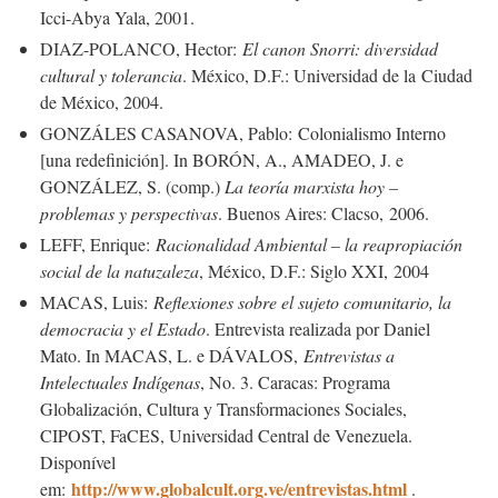
Icci-Abya Yala, 2001.
DIAZ-POLANCO, Hector:
El canon Snorri: diversidad
cultural y tolerancia
. México, D.F.: Universidad de la Ciudad
de México, 2004.
GONZÁLES CASANOVA, Pablo: Colonialismo Interno
[una redefinición]. In BORÓN, A., AMADEO, J. e
GONZÁLEZ, S. (comp.)
La teoría marxista hoy –
problemas y perspectivas
. Buenos Aires: Clacso, 2006.
LEFF, Enrique:
Racionalidad Ambiental – la reapropiación
social de la natuzaleza
, México, D.F.: Siglo XXI, 2004
MACAS, Luis:
Reflexiones sobre el sujeto comunitario, la
democracia y el Estado
. Entrevista realizada por Daniel
Mato. In MACAS, L. e DÁVALOS,
Entrevistas a
Intelectuales Indígenas
, No. 3. Caracas: Programa
Globalización, Cultura y Transformaciones Sociales,
CIPOST, FaCES, Universidad Central de Venezuela.
Disponível
http://www.globalcult.org.ve/entrevistas.html
em:
.