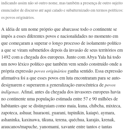
indicando assim não só outro nome, mas também a presença de outro sujeito
enunciador de discurso até aqui calado e subalternizado em termos políticos:
os povos originários.
A idéia de um nome próprio que abarcasse todo o continente se
impôs a esses diferentes povos e nacionalidades no momento em
que começaram a superar o longo processo de isolamento político
a que se viram submetidos depois da invasão de seus territórios em
1492 com a chegada dos europeus. Junto com Abya Yala há todo
um novo léxico político que também vem sendo construído onde a
própria expressão
povos originários
ganha sentido. Essa expressão
afirmativa foi a que esses povos em luta encontraram para se auto-
designarem e superarem a generalização eurocêntrica de
povos
indígenas
. Afinal, antes da chegada dos invasores europeus havia
no continente uma população estimada entre 57 e 90 milhões de
habitantes que se distinguiam como maia, kuna, chibcha, mixteca,
zapoteca, ashuar, huaraoni, guarani, tupinikin, kaiapó, aymara,
ashaninka, kaxinawa, tikuna, terena, quéchua, karajás, krenak,
araucanos/mapuche, yanomami, xavante entre tantos e tantas