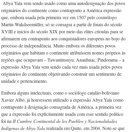
Abya Yala vem sendo usado como uma autodesignação dos povos
originários do continente como contraponto a América expressão
que, embora usada pela primeira vez em 1507 pelo cosmólogo
Martin Wakdseemüller, só se consagra a partir de finais do século
XVIII e inícios do século XIX por meio das elites crioulas para se
afirmarem em contraponto aos conquistadores europeus no bojo do
processo de independência. Muito embora os diferentes povos
originários que habitam o continente atribuíssem nomes próprios às
regiões que ocupavam – Tawantinsuyu, Anauhuac, Pindorama – a
expressão Abya Yala vem sendo cada vez mais usada pelos povos
originários do continente objetivando construir um sentimento de
unidade e pertencimento.
Embora alguns intelectuais, como o sociólogo catalão-boliviano
Xavier Albó, já houvessem utilizado a expressão Abya Yala como
contraponto à designação consagrada de América, a primeira vez
que a expressão foi explicitamente usada com esse sentido político
foi na
II Cumbre Continental de los Pueblos y Nacionalidades
Indígenas de Abya Yala
realizada em Quito, em 2004. Note-se que