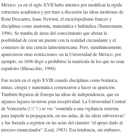
México, ya en el siglo XVII hubo intentos por modificar la rígida
estructura académica y por traer a discusión las ideas modernas de
René Descartes, Isaac Newton, el enciclopedismo francés y
disciplinas como anatomía, matemática e hidráulica (Tunnermann,
1996). Se trataba de áreas del conocimiento que abrían la
posibilidad de crear un puente con la realidad circundante y el
comienzo de una ciencia latinoamericana. Pero, simultáneamente,
aparecieron otras restricciones: en la Universidad de México, por
ejemplo, en 1696 llegó a prohibirse la matrícula de los que no eran
españoles (Musacchio, 1990).
Fue recién en el siglo XVIII cuando disciplinas como botánica,
minas, cirugía y matemática comenzaron a hacer su aparición.
También llegaron de Europa las ideas de independencia, que en
algunos lugares tuvieron gran receptividad. La Universidad Central
de Venezuela (
UCV
) se vio “sometida a una vigilancia extrema
para impedir la propagación, en sus aulas, de las ideas subversivas”
y fue forzada a registrar en las actas del claustro “el apoyo dado al
proceso emancipador” (Leal, 1983). Esa tendencia, sin embargo,