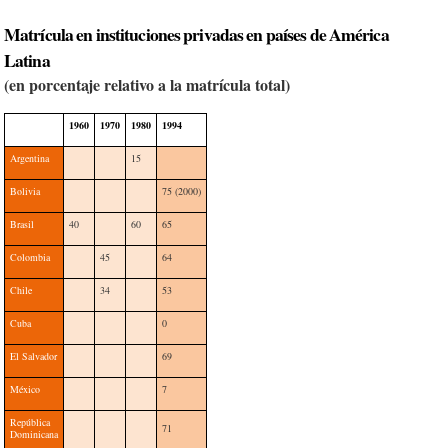
Matrícula en instituciones privadas en países de América
Latina
(en porcentaje relativo a la matrícula total)
1960
1970
1980
1994
Argentina
15
Bolivia
75 (2000)
Brasil
40
60
65
Colombia
45
64
Chile
34
53
Cuba
0
El Salvador
69
México
7
República
71
Dominicana