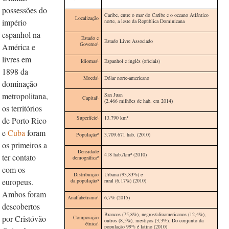
possessões do
Caribe, entre o mar do Caribe e o oceano Atlântico
Localização
império
norte, a leste da República Dominicana
espanhol na
Estado e
Estado Livre Associado
Governo
¹
América e
livres em
Idiomas
¹
Espanhol e inglês (oficiais)
1898 da
Moeda
¹
Dólar norte-americano
dominação
metropolitana,
San Juan
Capital¹
(2,466 milhões de hab. em 2014)
os territórios
Superfície¹
13.790 km
²
de Porto Rico
e
Cuba
foram
População²
3.709.671 hab. (2010)
os primeiros a
Densidade
418 hab./km
²
(2010)
ter contato
demográfica²
com os
Distribuição
Urbana (93,83%) e
europeus.
da população
³
rural (6,17%) (2010)
Ambos foram
Analfabetismo
¹
6,7% (2015)
descobertos
Brancos (75,8%), negros/afroamericanos (12,4%),
por Cristóvão
Composição
outros (8,5%), mestiços (3,3%). Do conjunto da
é
tnica
¹
população 99% é latino (2010)