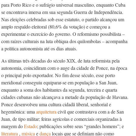
para Porto Rico e o sufrágio universal masculino, enquanto Cuba
se encontrava imersa em sua segunda Guerra de Independência.
Nas eleições celebradas sob esse estatuto, o partido alcançou um
amplo respaldo eleitoral (80,6% da votação) e começou a
experimentar o exercício do governo. O reformismo possibilista –
com raízes culturais na luta oblíqua dos quilombolas – acompanha
a política autonomista até os dias atuais.
As últimas três décadas do século XIX, de luta reformista pela
autonomia, coincidiram com o auge da cidade de Ponce, na época
o principal polo exportador. No fim desse século, esse porto
meridional conseguiu equiparar-se em população a San Juan,
enquanto a soma dos habitantes da segunda, terceira e quarta
cidades cubanas não alcançava a metade da população de Havana.
Ponce desenvolveu uma cultura cidadã liberal, senhorial e
hegemônica: uma
arquitetura
civil que contrastava com a de San
Juan, de tipo militar; feiras agrícolas e comerciais organizadas à
margem do
Estado
; publicações sobre seus “grandes homens”; e
literatura
,
música
e
dança
locais que se definiam não como