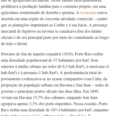
proliferava a produção familiar para o consumo próprio, em uma
agricultura seminômade de derruba e queima. A
economia
estava
inserida em uma região de crescente atividade comercial – caráter
que as plantações imprimiam ao Caribe e à sua bacia. A presença
mercantil de fugitivos na lavoura se canalizava fora dos limites
oficiais e de seu principal porto por meio do contrabando ao longo
de todo o litoral.
Próximo do fim do império espanhol (1830), Porto Rico exibia
uma densidade populacional de 37 habitantes por km², bem
superior à média cubana (ao redor de 6,5 hab./km²), à mexicana (4
hab./km²) e à peruana (1 hab./km²). A predominância rural do
povoamento evidenciava-se no exame comparativo com Cuba, da
proporção da população urbana em Havana e San Juan – sedes de
governo e principais portos oficiais das duas ilhas. Em 1899,
viviam em Havana 15,7% dos cubanos, enquanto San Juan
agrupava apenas 3,3% dos porto-riquenhos. Nessa ocasião, Porto
Rico exibia uma densidade de 107,4 habitantes por km², enquanto
Cuba tinha apenas 13,7, o México 6,9 e o Brasil 2,1. É