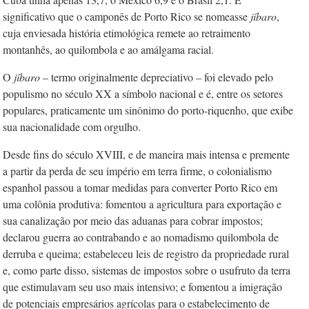
significativo que o camponês de Porto Rico se nomeasse
jíbaro
,
cuja enviesada história etimológica remete ao retraimento
montanhês, ao quilombola e ao amálgama racial.
O
jíbaro
– termo originalmente depreciativo – foi elevado pelo
populismo no século XX a símbolo nacional e é, entre os setores
populares, praticamente um sinônimo do porto-riquenho, que exibe
sua nacionalidade com orgulho.
Desde fins do século XVIII, e de maneira mais intensa e premente
a partir da perda de seu império em terra firme, o colonialismo
espanhol passou a tomar medidas para converter Porto Rico em
uma colônia produtiva: fomentou a agricultura para exportação e
sua canalização por meio das aduanas para cobrar impostos;
declarou guerra ao contrabando e ao nomadismo quilombola de
derruba e queima; estabeleceu leis de registro da propriedade rural
e, como parte disso, sistemas de impostos sobre o usufruto da terra
que estimulavam seu uso mais intensivo; e fomentou a imigração
de potenciais empresários agrícolas para o estabelecimento de