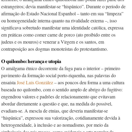
estrangeiros; devia manifestar-se “hispânico”. Durante o perío­do de
afirmação do Estado Nacional Espanhol – tanto em sua “limpeza”
ou homogeneidade interna quanto na rivalidade externa –, isso
significava sobretudo manifestar uma identidade católica, expressa
em práticas como comer carne de porco (ato proibido entre os
judeus e os mouros) e venerar a Virgem e os santos, em
contraposição aos dogmas monoteístas do protestantismo.
O quilombo: herança e utopia
O amálgama étnico decorrente da fuga para o interior – primeiro
pavimento da formação social porto-riquenha, nas palavras do
ensaísta
José Luis González
– aos poucos deu forma a uma cultura
baseada no quilombo, com o sentido amplo de abrigo do fugitivo:
engendrou valores e padrões de relacionamento que evitavam
abordar diretamente a questão e que, na medida do possível,
evadiam-se. A mescla de etnias, que deveria manifestar-se
“hispânica”, expressou sua valorização, cotidianamente devida à
heterogeneidade, à inclusão e ao nomadismo, por meio da
simbologia dos reis magos, como evidencia a arte popular da