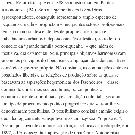
Liberal Reformista, que em 1888 se transformou em Partido
Autonomista (PA). Sob a hegemonia dos fazendeiros
agroexportadores, conseguiu representar o amplo espectro de
pequenos e médios proprietários, incipientes setores profissionais
(em sua maioria, descendentes de proprietários rurais) e
trabalhadores urbanos independentes (os artesãos), ao redor do
conceito da “grande família porto-riquenha” – que, além de
inclusiva, era estamental. Seus principais objetivos harmonizavam-
se com os princípios do liberalismo: ampliação da cidadania, livre-
comércio e governo próprio. Não obstante, as contradições entre os
postulados liberais e as relações de produção sobre as quais se
baseavam as aspirações hegemônicas dos fazendeiros – classe
dominante em termos socioculturais, porém política e
economicamente subordinada pela condição colonial – geraram
um tipo de procedimento político pragmático que seus artífices
denominaram possibilista. O possibilismo consistia em não exigir o
que ideologicamente se aspirava, mas em negociar “o possível”.
Assim, por meio de conluios com forças políticas da metrópole, em
1897, o PA conseguiu a aprovação de uma Carta Autonomista