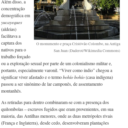
Além disso, a
concentração
demográfica em
yucayeques
(aldeias)
facilitava a
captura dos
O monumento e praça Cristóvão Colombo, na Antiga
nativos para o
San Juan (Daderot/Wikimedia Commons)
trabalho forçado
ou a exploração sexual por parte de um colonialismo militar e,
portanto, especialmente varonil. “Viver como índio” chegou a
significar viver afastado e o termo
bohío bohío
(casa indígena)
passou a ser sinônimo de lar camponês, de assentamento
montanhês.
As retiradas para dentro combinaram-se com a presença dos
quilombolas – escravos fugidos que eram provenientes, em sua
maioria, das Antilhas menores, onde as duas metrópoles rivais
(França e Inglaterra), desde cedo, desenvolveram plantações