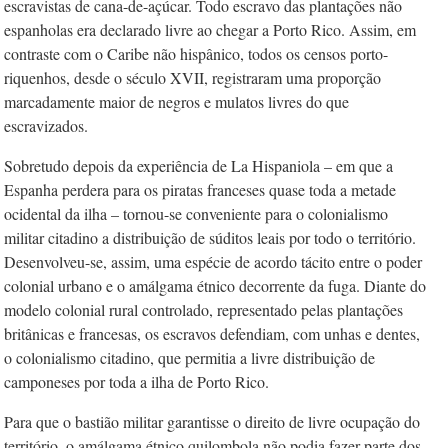
escravistas de cana-de-açúcar. Todo escravo das plantações não
espanholas era declarado livre ao chegar a Porto Rico. Assim, em
contraste com o Caribe não hispânico, todos os censos porto-
riquenhos, desde o século XVII, registraram uma proporção
marcadamente maior de negros e mulatos livres do que
escravizados.
Sobretudo depois da experiência de La Hispaniola – em que a
Espanha perdera para os piratas franceses quase toda a metade
ocidental da ilha – tornou-se conveniente para o colonialismo
militar citadino a distribuição de súditos leais por todo o território.
Desenvolveu-se, assim, uma espécie de acordo tácito entre o poder
colonial urbano e o amálgama étnico decorrente da fuga. Diante do
modelo colonial rural controlado, representado pelas plantações
britânicas e francesas, os escravos defendiam, com unhas e dentes,
o colonialismo citadino, que permitia a livre distribuição de
camponeses por toda a ilha de Porto Rico.
Para que o bastião militar garantisse o direito de livre ocupação do
território, o amálgama étnico quilombola não podia fazer parte dos