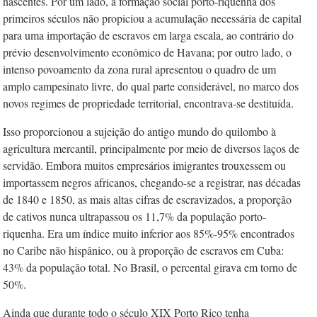
nascentes. Por um lado, a formação social porto-riquenha dos
primeiros séculos não propiciou a acumulação necessária de capital
para uma importação de escravos em larga escala, ao contrário do
prévio desenvolvimento econômico de Havana; por outro lado, o
intenso povoamento da zona rural apresentou o quadro de um
amplo campesinato livre, do qual parte considerável, no marco dos
novos regimes de propriedade territorial, encontrava-se destituída.
Isso proporcionou a sujeição do antigo mundo do quilombo à
agricultura mercantil, principalmente por meio de diversos laços de
servidão. Embora muitos empresários imigrantes trouxessem ou
importassem negros africanos, chegando-se a registrar, nas décadas
de 1840 e 1850, as mais altas cifras de escravizados, a proporção
de cativos nunca ultrapassou os 11,7% da população porto-
riquenha. Era um índice muito inferior aos 85%-95% encontrados
no Caribe não hispânico, ou à proporção de escravos em Cuba:
43% da população total. No Brasil, o percental girava em torno de
50%.
Ainda que durante todo o século XIX Porto Rico tenha