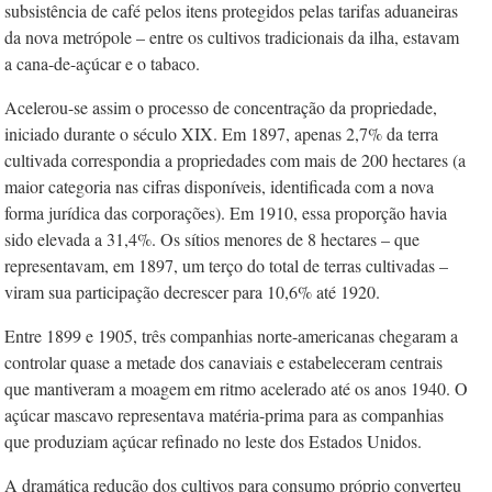
subsistência de café pelos itens protegidos pelas tarifas aduaneiras
da nova metrópole – entre os cultivos tradicionais da ilha, estavam
a cana-de-açúcar e o tabaco.
Acelerou-se assim o processo de concentração da propriedade,
iniciado durante o século XIX. Em 1897, apenas 2,7% da terra
cultivada correspondia a propriedades com mais de 200 hectares (a
maior categoria nas cifras disponíveis, identificada com a nova
forma jurídica das corporações). Em 1910, essa proporção havia
sido elevada a 31,4%. Os sítios menores de 8 hectares – que
representavam, em 1897, um terço do total de terras cultivadas –
viram sua participação decrescer para 10,6% até 1920.
Entre 1899 e 1905, três companhias norte-americanas chegaram a
controlar quase a metade dos canaviais e estabeleceram centrais
que mantiveram a moagem em ritmo acelerado até os anos 1940. O
açúcar mascavo representava matéria-prima para as companhias
que produziam açúcar refinado no leste dos Estados Unidos.
A dramática redução dos cultivos para consumo próprio converteu