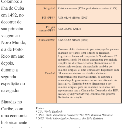
Colombo: a
ilha de Cuba
Religiões
¹
Católica romana (85%); protestantes e outras (15%)
em 1492, no
PIB (PPP)
¹
US$ 61,46 bilhões (2013)
decorrer de
PIB
per
sua primeira
US$ 28.500 (2013)
capita
(PPP)
¹
viagem ao
Dívida externa
¹
US$ 56,82 bilhões (2010)
Novo Mundo,
e a de Porto
Governo eleito diretamente por voto popular para um
mandato de 4 anos, sem limites de reeleição.
Rico um ano
Legislativo bicameral composto de Senado com 27
membros, sendo 16 eleitos diretamente por maioria
depois,
simples em distritos eleitorais plurinominais e 11
eleitos pelo conjunto da população também por
durante a
maioria simples; e, uma Câmara dos Deputados com
Elei
ções¹
51 membros eleitos em distritos eleitorais
segunda
uninominais por maioria simples. O gabinete é
nomeado pelo governador com o consentimento do
expedição do
legislativo. Também é eleito diretamente e por
maioria simples, para um mandato de 4 anos, um
navegador.
representante para a Câmara dos Deputados dos EUA
(
House of Representatives
), contudo com poderes
limitados de votação.
Situadas no
Caribe, com
Fontes:
¹ CIA.
World Factbook
uma economia
² ONU.
World Population Prospects: The 2012 Revision Database
³ ONU.
World Urbanization Prospects, the 2014 Revision
historicamente