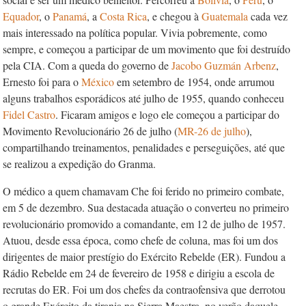
Equador
, o
Panamá
, a
Costa Rica
, e chegou à
Guatemala
cada vez
mais interessado na política popular. Vivia pobremente, como
sempre, e começou a participar de um movimento que foi destruído
pela CIA. Com a queda do governo de
Jacobo Guzmán Arbenz
,
Ernesto foi para o
México
em setembro de 1954, onde arrumou
alguns trabalhos esporádicos até julho de 1955, quando conheceu
Fidel Castro
. Ficaram amigos e logo ele começou a participar do
Movimento Revolucionário 26 de julho (
MR-26 de julho
),
compartilhando treinamentos, penalidades e perseguições, até que
se realizou a expedição do
Granma
.
O médico a quem chamavam Che foi ferido no primeiro combate,
em 5 de dezembro. Sua destacada atuação o converteu no primeiro
revolucionário promovido a comandante, em 12 de julho de 1957.
Atuou, desde essa época, como chefe de coluna, mas foi um dos
dirigentes de maior prestígio do Exército Rebelde (ER). Fundou a
Rádio Rebelde em 24 de fevereiro de 1958 e dirigiu a escola de
recrutas do ER. Foi um dos chefes da contraofensiva que derrotou
o grande Exército da tirania na Sierra Maestra, no verão daquele