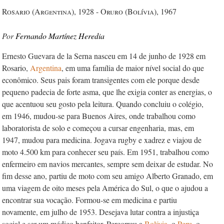
Rosario (Argentina), 1928 - Oruro (Bolívia), 1967
Fernando Martínez Heredia
Ernesto Guevara de la Serna nasceu em 14 de junho de 1928 em
Rosario,
Argentina
, em uma família de maior nível social do que
econômico. Seus pais foram transigentes com ele porque desde
pequeno padecia de forte asma, que lhe exigia conter as energias, o
que acentuou seu gosto pela leitura. Quando concluiu o colégio,
em 1946, mudou-se para Buenos Aires, onde trabalhou como
laboratorista de solo e começou a cursar engenharia, mas, em
1947, mudou para medicina. Jogava rugby e xadrez e viajou de
moto 4.500 km para conhecer seu país. Em 1951, trabalhou como
enfermeiro em navios mercantes, sempre sem deixar de estudar. No
fim desse ano, partiu de moto com seu amigo Alberto Granado, em
uma viagem de oito meses pela América do Sul, o que o ajudou a
encontrar sua vocação. Formou-se em medicina e partiu
novamente, em julho de 1953. Desejava lutar contra a injustiça
social e ser um médico benfeitor. Percorreu a
Bolívia
, o
Peru
, o