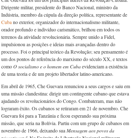
Dirigente militar, presidente do Banco Nacional, ministro da
Indústria, membro da cúpula da direção política, representante de
Cuba
no exterior, organizador do internacionalismo militante,
orador profundo e indivíduo carismático, brilhou em todos os
terrenos da atividade revolucionária. Sempre unido a Fidel,
impulsionou as posições e ideias mais avançadas dentro do
processo. Foi o principal teórico da Revolução; seu pensamento é
um dos pontos de referência do marxismo do século XX, e textos
como
O socialismo e o homem em Cuba
evidenciam a existência
de uma teoria e de um projeto libertador latino-americano.
Em abril de 1965, Che Guevara renunciou a seus cargos e saiu em
uma missão clandestina: dirigir um contingente cubano que estava
ajudando os revolucionários do Congo. Combateram, mas não
lograram êxito. Os cubanos se retiraram em 21 de novembro. Che
Guevara foi para a Tanzânia e ficou esperando sua próxima
missão, que seria na Bolívia. Partiu com um grupo de cubanos em
novembro de 1966, deixando sua
Mensagem aos povos da
tricontinental
. No Exército de Libertação Nacional militavam