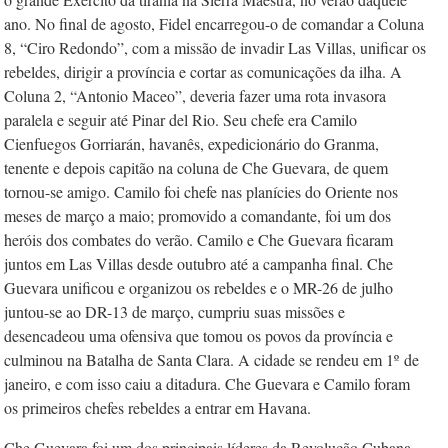
ano. No final de agosto, Fidel encarregou-o de comandar a Coluna
8, “Ciro Redondo”, com a missão de invadir Las Villas, unificar os
rebeldes, dirigir a província e cortar as comunicações da ilha. A
Coluna 2, “Antonio Maceo”, deveria fazer uma rota invasora
paralela e seguir até Pinar del Rio. Seu chefe era Camilo
Cienfuegos Gorriarán, havanês, expedicionário do
Granma
,
tenente e depois capitão na coluna de Che Guevara, de quem
tornou-se amigo. Camilo foi chefe nas planícies do Oriente nos
meses de março a maio; promovido a comandante, foi um dos
heróis dos combates do verão. Camilo e Che Guevara ficaram
juntos em Las Villas desde outubro até a campanha final. Che
Guevara unificou e organizou os rebeldes e o MR-26 de julho
juntou-se ao DR-13 de março, cumpriu suas missões e
desencadeou uma ofensiva que tomou os povos da província e
culminou na Batalha de Santa Clara. A cidade se rendeu em 1º de
janeiro, e com isso caiu a ditadura. Che Guevara e Camilo foram
os primeiros chefes rebeldes a entrar em Havana.
Che Guevara foi um dos principais líderes da Revolução Cubana.