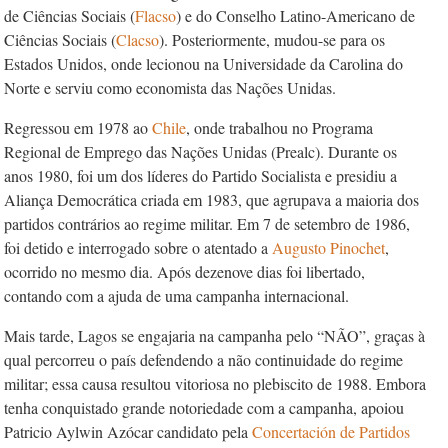
de Ciências Sociais (
Flacso
) e do Conselho Latino-Americano de
Ciências Sociais (
Clacso
). Posteriormente, mudou-se para os
Estados Unidos, onde lecionou na Universidade da Carolina do
Norte e serviu como economista das Nações Unidas.
Regressou em 1978 ao
Chile
, onde trabalhou no Programa
Regional de Emprego das Nações Unidas (Prealc). Durante os
anos 1980, foi um dos líderes do Partido Socialista e presidiu a
Aliança Democrática criada em 1983, que agrupava a maioria dos
partidos contrários ao regime militar. Em 7 de setembro de 1986,
foi detido e interrogado sobre o atentado a
Augusto Pinochet
,
ocorrido no mesmo dia. Após dezenove dias foi libertado,
contando com a ajuda de uma campanha internacional.
Mais tarde, Lagos se engajaria na campanha pelo “NÃO”, graças à
qual percorreu o país defendendo a não continuidade do regime
militar; essa causa resultou vitoriosa no plebiscito de 1988. Embora
tenha conquistado grande notoriedade com a campanha, apoiou
Patricio Aylwin Azócar candidato pela
Concertación de Partidos