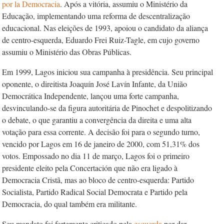
por la Democracia
. Após a vitória, assumiu o Ministério da
Educação, implementando uma reforma de descentralização
educacional. Nas eleições de 1993, apoiou o candidato da aliança
de centro-esquerda, Eduardo Frei Ruiz-Tagle, em cujo governo
assumiu o Ministério das Obras Públicas.
Em 1999, Lagos iniciou sua campanha à presidência. Seu principal
oponente, o direitista Joaquín José Lavín Infante, da União
Democrática Independente, lançou uma forte campanha,
desvinculando-se da figura autoritária de Pinochet e despolitizando
o debate, o que garantiu a convergência da direita e uma alta
votação para essa corrente. A decisão foi para o segundo turno,
vencido por Lagos em 16 de janeiro de 2000, com 51,31% dos
votos. Empossado no dia 11 de março, Lagos foi o primeiro
presidente eleito pela Concertación que não era ligado à
Democracia Cristã, mas ao bloco de centro-esquerda: Partido
Socialista, Partido Radical Social Democrata e Partido pela
Democracia, do qual também era militante.
Seu mandato foi fortemente criticado pela
esquerda
por dar