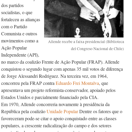
dos partidos
socialistas, o que
fortaleceu as alianças
com o Partido
Comunista e outros
movimentos como a
Allende recebe a faixa presidencial (Biblioteca
Ação Popular
del Congreso Nacional de Chile)
Independente (API),
no marco da coalizão Frente de Ação Popular (FRAP). Allende
conquistou o segundo lugar com apenas 35 mil votos de diferença
de Jorge Alessandri Rodriguez. Na terceira vez, em 1964,
concorreu pela FRAP contra
Eduar­do Frei Montalva
, que
apresentava um projeto reformista-conservador, apoiado pelos
Estados Unidos e parcialmente financiado pela CIA.
Em 1970, Allende concorreria novamente à presidência da
República pela coa­lizão
Unidade Popular
Dentre os fatores que o
favoreceram pode-se citar o apoio conquistado entre as classes
populares, a crescente radicalização do campo e dos setores