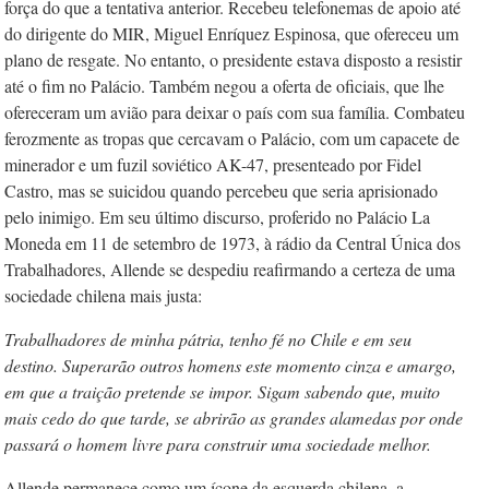
força do que a tentativa anterior. Recebeu telefonemas de apoio até
do dirigente do MIR, Miguel Enríquez Espinosa, que ofereceu um
plano de resgate. No entanto, o presidente estava disposto a resistir
até o fim no Palácio. Também negou a oferta de oficiais, que lhe
ofereceram um avião para deixar o país com sua família. Combateu
ferozmente as tropas que cercavam o Palácio, com um capacete de
minerador e um fuzil soviético AK-47, presenteado por Fidel
Castro, mas se suicidou quando percebeu que seria aprisionado
pelo inimigo. Em seu último discurso, proferido no Palácio La
Moneda em 11 de setembro de 1973, à rádio da Central Única dos
Trabalhadores, Allende se despediu reafirmando a certeza de uma
sociedade chilena mais justa:
Trabalhadores de minha pátria, tenho fé no Chile e em seu
destino. Superarão outros homens este momento cinza e amargo,
em que a traição pretende se impor. Sigam sabendo que, muito
mais cedo do que tarde, se abrirão as grandes alamedas por onde
passará o homem livre para construir uma sociedade melhor.
Allende permanece como um ícone da esquerda chilena, a