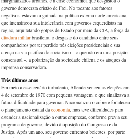
marginalizados urbanos, e a crise econômica que desgastou o
governo democrata cristão de Frei. No tocante aos fatores
negativos, estavam a guinada na política externa norte-americana,
que intensificou sua intolerância com governos esquerdistas na
região, arquitetando golpes de Estado por meio da CIA, a força da
ditadura militar
brasileira, o desgaste do candidato entre seus
companheiros por ter perdido três eleições presidenciais e sua
crença na via pacífica do socialismo – o que não era uma posição
consensual –, a polarização da sociedade chilena e os ataques da
imprensa conservadora.
Três últimos anos
Em meio a esse cenário turbulento, Allende venceu as eleições em
4 de setembro de 1970 com pequena vantagem, o que sinalizava a
futura dificuldade para governar. Nacionalizou o cobre e fortaleceu
o planejamento estatal da
economia
, mas teve dificuldades para
estender a nacionalização a outras empresas, conforme previa seu
programa de governo, devido à oposição do Congresso e da
Justiça. Após um ano, seu governo enfrentou boicotes, por parte