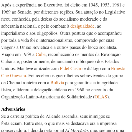
Após a experiência no Executivo, foi eleito em 1945, 1953, 1961 e
1969 ao Senado, por diferentes regiões. Sua atua­ção no Legislativo
ficou conhecida pela defesa do socialismo moderado e da
soberania nacional, e pelo combate à
desigualdade
, ao
imperialismo e aos oligopólios. Outra postura que o acompanhou
por toda a vida foi o internacionalismo, comprovado por suas
viagens à União Soviética e a outros países do bloco socialista.
Viajou em 1959 a
Cuba
, reconhecendo os méritos da Revolução
Cubana e, posteriormente, denunciando o bloqueio dos Estados
Unidos. Manteve amizade com
Fidel Castro
e diálogo com
Ernesto
Che Guevara
. Foi receber os guerrilheiros sobreviventes do grupo
de Che na fronteira com a
Bolívia
para garantir sua integridade
física, e liderou a delegação chilena em 1968 no encontro da
Organização Latino-Americana de Solidariedade (
OLAS
).
Adversários
Se a carreira política de Allende ascendia, seus inimigos se
fortaleciam. Entre eles, o que mais se destacava era a imprensa
conservadora, liderada pelo jornal
El Mercúrio
, que, segundo uma