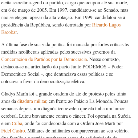
eleita secretária-geral do partido, cargo que ocupou até sua morte,
em 6 de março de 2005. Em 1997, candidatou-se ao Senado, mas
não se elegeu, apesar da alta votação. Em 1999, candidatou-se à
presidência da República, sendo derrotada por
Ricardo Lagos
Escobar
.
A última fase de sua vida política foi marcada por fortes críticas às
medidas neoliberais aplicadas pelos sucessivos governos da
Concertación de Partidos por la Democracia
. Nesse contexto,
destacou-se na articulação do pacto Junto PODEMOS – Poder
Democrático Social –, que denunciava essas políticas e se
colocava a favor da democratização efetiva.
Gladys Marín foi a grande oradora do ato de protesto pelos trinta
anos da
ditadura militar
, em frente ao Palácio La Moneda. Poucas
semanas depois, um diagnóstico revelou que ela tinha um tumor
cerebral. Lutou bravamente contra o câncer. Foi operada na Suécia
e em
Cuba
, onde foi condecorada com a Ordem José Martí por
Fidel Castro
. Milhares de militantes compareceram ao seu velório.
Sua família e o partido receberam cartas de solidariedade de