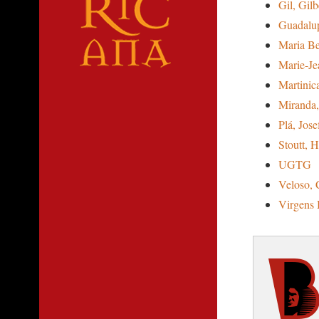
Gil, Gilb
Guadalu
Maria Be
Marie-Je
Martinic
Miranda
Plá, Jose
Stoutt, 
UGTG
Veloso, 
Virgens B