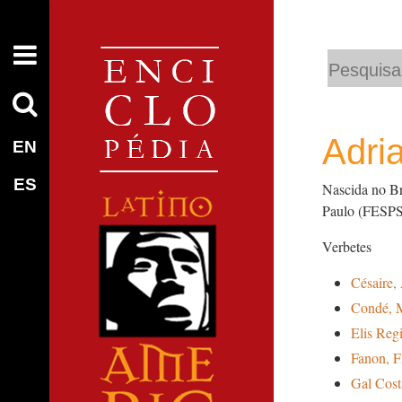
Busca
Busca
Avançada…
Adri
EN
ES
Nascida no Br
Paulo (FESPS
Verbetes
Césaire,
Condé, 
Elis Reg
Fanon, F
Gal Cost