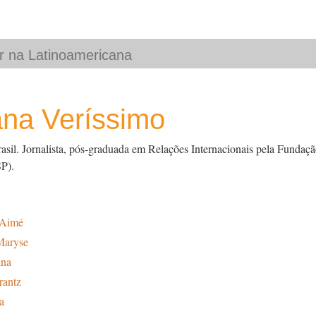
ana Veríssimo
asil. Jornalista, pós-graduada em Relações Internacionais pela Fundaçã
P).
 Aimé
Maryse
ina
rantz
a