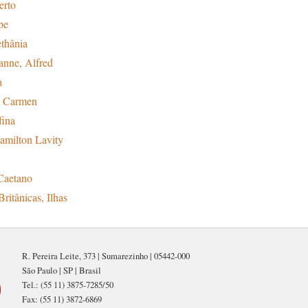
erto
pe
thânia
anne, Alfred
a
, Carmen
fina
Hamilton Lavity
Caetano
ritânicas, Ilhas
R. Pereira Leite, 373 | Sumarezinho | 05442-000
São Paulo | SP | Brasil
Tel.: (55 11) 3875-7285/50
Fax: (55 11) 3872-6869