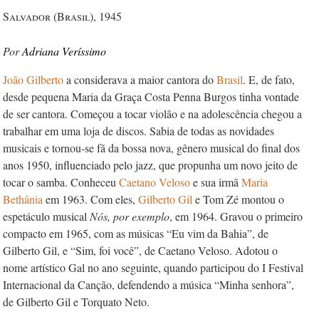
Salvador (Brasil), 1945
Adriana Veríssimo
João Gilberto
a considerava a maior cantora do
Brasil
. E, de fato,
desde pequena Maria da Graça Costa Penna Burgos tinha vontade
de ser cantora. Começou a tocar violão e na adolescência chegou a
trabalhar em uma loja de discos. Sabia de todas as novidades
musicais e tornou-se fã da bossa nova, gênero musical do final dos
anos 1950, influenciado pelo jazz, que propunha um novo jeito de
tocar o samba. Conheceu
Caetano Veloso
e sua irmã
Maria
Bethânia
em 1963. Com eles,
Gilberto Gil
e Tom Zé montou o
espetáculo musical
Nós, por exemplo
, em 1964. Gravou o primeiro
compacto em 1965, com as músicas “Eu vim da Bahia”, de
Gilberto Gil, e “Sim, foi você”, de Caetano Veloso. Adotou o
nome artístico Gal no ano seguinte, quando participou do I Festival
Internacional da Canção, defendendo a música “Minha senhora”,
de Gilberto Gil e Torquato Neto.