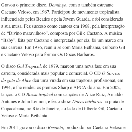
Gravou o primeiro disco,
Domingo
, com o também estreante
Caetano Veloso, em 1967. Participou do movimento tropicalista,
influenciado pelos Beatles e pela Jovem Guarda, e foi considerada
a sua musa. Fez sucesso como cantora em 1968, pela interpretação
de “Divino maravilhoso”, composta por Gil e Caetano. A música
“Baby”, feita por Caetano e interpretada por ela, foi um marco em
sua carreira. Em 1976, reuniu-se com Maria Bethânia, Gilberto Gil
e Caetano Veloso para formar Os Doces Bárbaros.
O disco
Gal Tropical
, de 1979, marcou uma nova fase em sua
carreira, considerada mais popular e comercial. O CD
O Sorriso
do gato de Alice
deu uma virada em sua trajetória profissional, em
1994, e lhe rendeu os prêmios Sharp e APCA do ano. Em 2002,
lançou o CD
Bossa tropical
com canções de Alice Ruiz, Arnaldo
Antunes e John Lennon, e fez o show
Doces bárbaros
na praia de
Copacabana, no Rio de Janeiro, ao lado de Gilberto Gil, Caetano
Veloso e Maria Bethânia.
Em 2011 gravou o disco
Recanto
, produzido por Caetano Veloso e