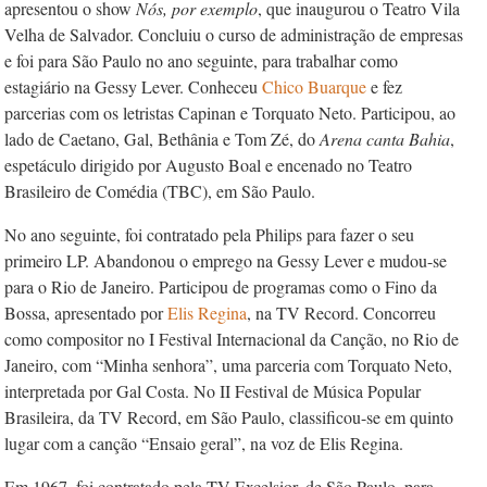
apresentou o show
Nós, por exemplo
, que inaugurou o Teatro Vila
Velha de Salvador. Concluiu o curso de administração de empresas
e foi para São Paulo no ano seguinte, para trabalhar como
estagiário na Gessy Lever. Conheceu
Chico Buarque
e fez
parcerias com os letristas Capinan e Torquato Neto. Participou, ao
lado de Caetano, Gal, Bethânia e Tom Zé, do
Arena canta Bahia
,
espetáculo dirigido por Augusto Boal e encenado no Teatro
Brasileiro de Comédia (TBC), em São Paulo.
No ano seguinte, foi contratado pela Philips para fazer o seu
primeiro LP. Abandonou o emprego na Gessy Lever e mudou-se
para o Rio de Janeiro. Participou de programas como o Fino da
Bossa, apresentado por
Elis Regina
, na TV Record. Concorreu
como compositor no I Festival Internacional da Canção, no Rio de
Janeiro, com “Minha senhora”, uma parceria com Torquato Neto,
interpretada por Gal Costa. No II Festival de Música Popular
Brasileira, da TV Record, em São Paulo, classificou-se em quinto
lugar com a canção “Ensaio geral”, na voz de Elis Regina.
Em 1967, foi contratado pela TV Excelsior, de São Paulo, para