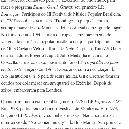
fazer o programa
Ensaio Geral
. Gravou seu primeiro LP,
Louvação
. Participou do III Festival de Música Popular Brasileira,
da TV Record, e sua música “Domingo no parque”, com o
acompanhamento dos Mutantes, foi classificada em segundo lugar.
No fim dos anos 1960, surgiu o Tropicalismo, movimento de
vanguarda da música popular brasileira do qual participaram, além
de Gil e Caetano Veloso, Torquato Neto, Capinan, Tom Zé, Gal e
os arranjadores Rogério Duprat, Júlio Medaglia e Damiano
Cozzella. O marco desse movimento foi o LP
Tropicália ou panis
et circensis
, lançado em 1968. Nesse ano, com a decretação do
Ato Institucional nº
5 pela ditadura militar, Gil e Caetano ficaram
detidos por dois meses em um quartel do Exército. Depois de
soltos, embarcaram para Londres.
Quando voltou do exílio, Gil lançou em 1976 o LP
Expresso 2222
.
Em 1978, participou do famoso Festival de Montreux. Em 1979,
lançou o LP
Realce
, que continha a música “Não chore mais”,
uma versão de “No woman, no cry”, de Bob Marley. Seu primeiro
disco internacional,
Nightlife
, produzido por Sérgio Mendes, foi