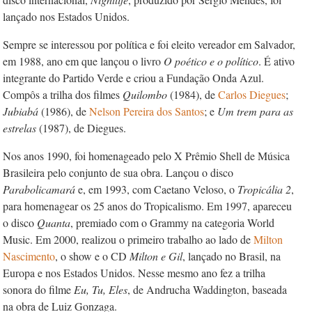
lançado nos Estados Unidos.
Sempre se interessou por política e foi eleito vereador em Salvador,
em 1988, ano em que lançou o livro
O poético e o político
. É ativo
integrante do Partido Verde e criou a Fundação Onda Azul.
Compôs a trilha dos filmes
Quilombo
(1984), de
Carlos Diegues
;
Jubiabá
(1986), de
Nelson Pereira dos Santos
; e
Um trem para as
estrelas
(1987), de Diegues.
Nos anos 1990, foi homenageado pelo X Prêmio Shell de Música
Brasileira pelo conjunto de sua obra. Lançou o disco
Parabolicamará
e, em 1993, com Caetano Veloso, o
Tropicália 2
,
para homenagear os 25 anos do Tropicalismo. Em 1997, apareceu
o disco
Quanta
, premiado com o Grammy na categoria World
Music. Em 2000, realizou o primeiro trabalho ao lado de
Milton
Nascimento
, o show e o CD
Milton e Gil
, lançado no Brasil, na
Europa e nos Estados Unidos. Nesse mesmo ano fez a trilha
sonora do filme
Eu, Tu, Eles
, de Andrucha Waddington, baseada
na obra de Luiz Gonzaga.