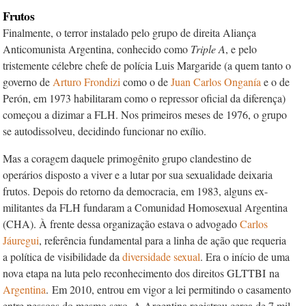
Frutos
Finalmente, o terror instalado pelo grupo de direita Aliança
Anticomunista Argentina, conhecido como
Triple A
, e pelo
tristemente célebre chefe de polícia Luis Margaride (a quem tanto o
governo de
Arturo Frondizi
como o de
Juan Carlos Onganía
e o de
Perón, em 1973 habilitaram como o repressor oficial da diferença)
começou a dizimar a FLH. Nos primeiros meses de 1976, o grupo
se autodissolveu, decidindo funcionar no exílio.
Mas a coragem daquele primogênito grupo clandestino de
operários disposto a viver e a lutar por sua sexualidade deixaria
frutos. Depois do retorno da democracia, em 1983, alguns ex-
militantes da FLH fundaram a Comunidad Homosexual Argentina
(CHA). À frente dessa organização estava o advogado
Carlos
Jáuregui
, referência fundamental para a linha de ação que requeria
a política de visibilidade da
diversidade sexual
. Era o início de uma
nova etapa na luta pelo reconhecimento dos direitos GLTTBI
na
Argentina
. Em 2010, entrou em vigor a lei permitindo o casamento
entre pessoas do mesmo sexo. A Argentina registrou cerca de 7 mil