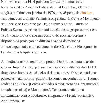
No mesmo ano, a FLH publicou
Somos
, primeira revista
homossexual da América Latina, da qual foram lançadas oito
edições, a última em janeiro de 1976, nas vésperas da
ditadura
.
Também, com a União Feminista Argentina (UFA) e o Movimento
de Libertação Feminino (MLF), criaram o grupo Estudo de
Política Sexual. A primeira manifestação desse grupo ocorreu em
1974, como protesto por um decreto do governo peronista
dispondo da proibição de difusão e venda de métodos
anticoncepcionais, e do fechamento dos Centros de Planejamento
Familiar dos hospitais públicos.
A tolerância montonera durou pouco. Depois das denúncias do
general Jorge Osinde, que havia acusado os militantes da FLH de
drogados e homossexuais, eles diriam a famosa frase, cantada nas
passeatas: “não somos ‘putos’, não somos maconheiros […] somos
soldados das FAR [Forças Armadas Revolucionárias, organização
armada peronista] e Montoneros”. Tentaram, então, uma
aproximação com o trotskismo, integrando a Frente Socialista e
Anti-imperialista.