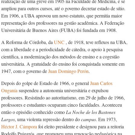
realização de uma greve em 1905 na Faculdade de Medicina, e se
ampliou para outros cursos, até o governo decretar estado de sítio.
Em 1906, a UBA aprovou um novo estatuto, que permitia maior
representação dos professores na gestão acadêmica. A Federação
Universitária de Buenos Aires (FUBA) foi fundada em 1908.
A Reforma de Córdoba, da
UNC
, de 1918, teve reflexos na UBA,
com a liberdade e a periodicidade de cátedra, o apoio à pesquisa
científica, a modernização dos métodos de ensino e a cogestão
universitária. A gratuidade do ensino foi conquistada somente em
1947, com o governo de
Juan Domingo Perón
.
Depois do golpe de Estado de 1966, o general
Juan Carlos
Onganía
suspendeu a autonomia universitária e expulsou
professores. Resistindo ao autoritarismo, em 29 de julho de 1966,
professores e estudantes ocuparam cinco faculdades. Aconteceu
então o episódio conhecido como
La Noche de los Bastones
Largos
, uma violenta repressão dentro do
campus
. Em 1973,
Héctor J. Cámpora
foi eleito presidente e designou para a reitoria
Rodolfo Puiggrós, que promoveu uma renovação pedagógica na