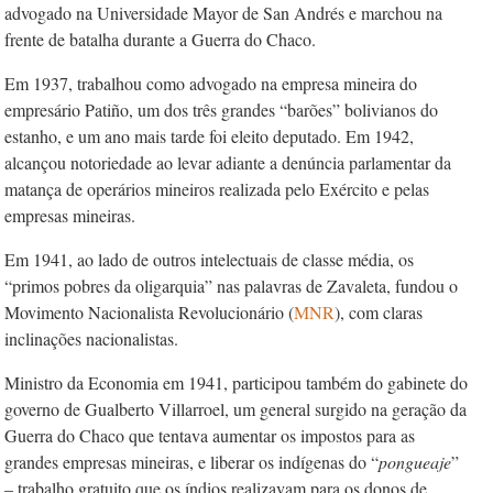
advogado na Universidade Mayor de San Andrés e marchou na
frente de batalha durante a Guerra do Chaco.
Em 1937, trabalhou como advogado na empresa mineira do
empresário Patiño, um dos três grandes “barões” bolivianos do
estanho, e um ano mais tarde foi eleito deputado. Em 1942,
alcançou notoriedade ao levar adiante a denúncia parlamentar da
matança de operários mineiros realizada pelo Exército e pelas
empresas mineiras.
Em 1941, ao lado de outros intelectuais de classe média, os
“primos pobres da oligarquia” nas palavras de Zavaleta, fundou o
Movimento Nacionalista Revolucionário (
MNR
), com claras
inclinações nacionalistas.
Ministro da Economia em 1941, participou também do gabinete do
governo de Gualberto Villarroel, um general surgido na geração da
Guerra do Chaco que tentava aumentar os impostos para as
grandes empresas mineiras, e liberar os indígenas do “
pongueaje
”
– trabalho gratuito que os índios realizavam para os donos de