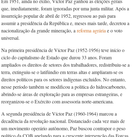
Em 1951, ainda no exílio, Víctor Paz ganhou as eleições gerais
que, imediatamente, foram ignoradas por uma junta militar. Após a
insurreição popular de abril de 1952, regressou ao país para
assumir a presidência da República e, meses mais tarde, decretou a
nacionalização da grande mineração, a
reforma agrária
e o voto
universal.
Na primeira presidência de Víctor Paz (1952-1956) teve início o
ciclo do capitalismo de Estado que durou 33 anos. Foram
ampliados os direitos de setores dos trabalhadores, redistribuiu-se a
terra, extinguiu-se o latifúndio em terras altas e ampliaram-se os
direitos políticos para os setores indígenas excluídos. No entanto,
nesse período também se modificou a política do hidrocarboneto,
abrindo-se áreas de exploração para as empresas estrangeiras, e
reorganizou-se o Exército com assessoria norte-americana.
A segunda presidência de Víctor Paz (1960-1964) marcou a
decadência da revolução nacional. Distanciado cada vez mais de
um movimento operário autônomo, Paz buscou contrapor o peso
político da COB apelando para a crescente intervenção das Forças