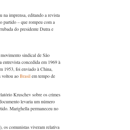
u na imprensa, editando a revista
do partido – que rompeu com a
errubada do presidente Dutra e
 movimento sindical de São
a entrevista concedida em 1969 à
em 1953, foi enviado à China,
s voltou ao
Brasil
em tempo de
latório Kruschev sobre os crimes
e documento levaria um número
artido. Marighella permaneceu no
, os comunistas viveram relativa