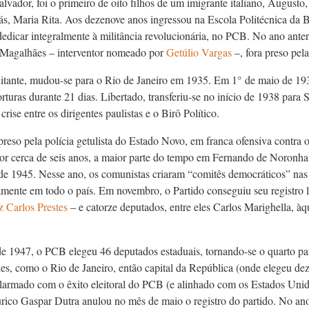
lvador, foi o primeiro de oito filhos de um imigrante italiano, August
ás, Maria Rita. Aos dezenove anos ingressou na Escola Politécnica da B
dedicar integralmente à militância revolucionária, no PCB. No ano ante
 Magalhães – interventor nomeado por
Getúlio Vargas
–, fora preso pel
itante, mudou-se para o Rio de Janeiro em 1935. Em 1°
de maio de 193
rturas durante 21 dias. Libertado, transferiu-se no início de 1938 para
crise entre os dirigentes paulistas e o Birô Político.
preso pela polícia getulista do Estado Novo, em franca ofensiva contra
or cerca de seis anos, a maior parte do tempo em Fernando de Noronha 
 de 1945. Nesse ano, os comunistas criaram “comitês democráticos” nas
amente em todo o país. Em novembro, o Partido conseguiu seu registro 
z Carlos Prestes
–­ e catorze deputados, entre eles Carlos Marighella, 
de 1947, o PCB elegeu 46 deputados estaduais, tornando-se o quarto par
es, como o Rio de Janeiro, então capital da República (onde elegeu dez
Alarmado com o êxito eleitoral do PCB (e alinhado com os Estados Unid
rico Gaspar Dutra anulou no mês de maio o registro do partido. No ano