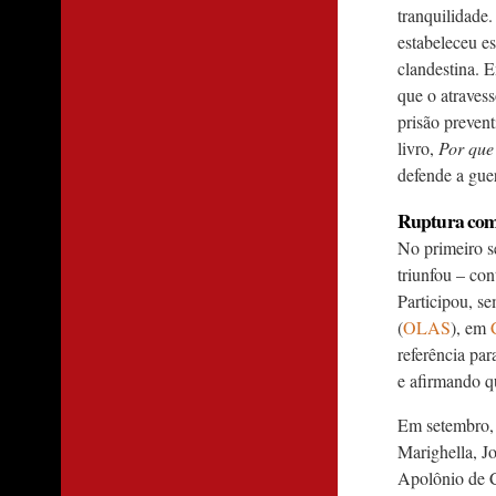
tranquilidade
estabeleceu e
clandestina. E
que o atravess
prisão preven
livro,
Por que 
defende a gue
Ruptura co
No primeiro s
triunfou –­ co
Participou, s
(
OLAS
), em
referência pa
e afirmando qu
Em setembro, 
Marighella, J
Apolônio de Ca