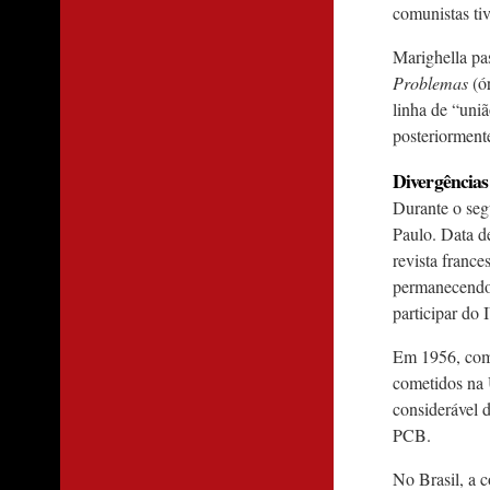
comunistas ti
Marighella pas
Problemas
(ó
linha de “uniã
posteriorment
Divergências
Durante o seg
Paulo. Data d
revista france
permanecendo 
participar do
Em 1956, comu
cometidos na 
considerável 
PCB.
No Brasil, a 