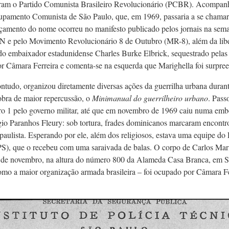
ram o Partido Comunista Brasileiro Revolucionário (PCBR). Acompanh
pamento Comunista de São Paulo, que, em 1969, passaria a se chamar
amento do nome ocorreu no manifesto publicado pelos jornais na seman
LN e pelo Movimento Revolucionário 8 de Outubro (MR-8), além da libe
 do embaixador estadunidense Charles Burke Elbrick, sequestrado pelas
 Câmara Ferreira e comenta-se na esquerda que Marighella foi surpreen
ontudo, organizou diretamente diversas ações da guerrilha urbana dura
obra de maior repercussão, o
Minimanual do guerrilheiro urbano
. Pass
o 1 pelo governo militar, até que em novembro de 1969 caiu numa em
gio Paranhos Fleury: sob tortura, frades dominicanos marcaram encontr
l paulista. Esperando por ele, além dos religiosos, estava uma equipe d
S), que o recebeu com uma saraivada de balas. O corpo de Carlos Mari
4 de novembro, na altura do número 800 da Alameda Casa Branca, em Sã
mo a maior organização armada brasileira – foi ocupado por Câmara Fe