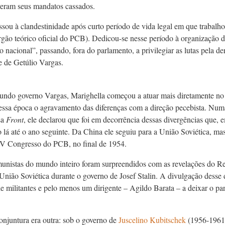
veram seus mandatos cassados.
sou à clandestinidade após curto período de vida legal em que trabalho
rgão teórico oficial do PCB). Dedicou-se nesse período à organização 
o nacional”, passando, fora do parlamento, a privilegiar as lutas pela d
e de Getúlio Vargas.
undo governo Vargas, Marighella começou a atuar mais diretamente no
essa época o agravamento das diferenças com a direção pecebista. Num
sa
Front
, ele declarou que foi em decorrência dessas divergências que, 
lá até o ano seguinte. Da China ele seguiu para a União Soviética, ma
 IV Congresso do PCB, no final de 1954.
nistas do mundo inteiro foram surpreendidos com as revelações do Re
União Soviética durante o governo de Josef Stalin. A divulgação dess
de militantes e pelo menos um dirigente – Agildo Barata – a deixar o p
conjuntura era outra: sob o governo de
Juscelino Kubitschek
(1956-1961)