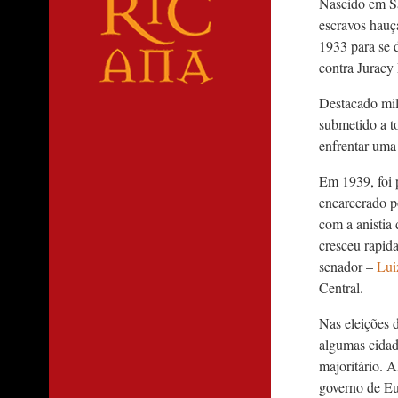
Nascido em Sa
escravos hauç
1933 para se 
contra Juracy
Destacado mil
submetido a to
enfrentar uma 
Em 1939, foi 
encarcerado p
com a anistia
cresceu rapid
senador –
Lui
Central.
Nas eleições 
algumas cidad
majoritário. 
governo de Eu