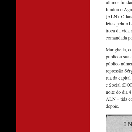
últimos funda
fundou o Agru
(ALN). O lanç
feitas pela A
troca da vida
comandada por
Marighella, c
publicou sua 
público númer
repressão Sér
rua da capita
e Social (DOP
noite do dia 
ALN – tida co
depois.