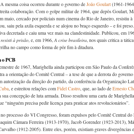
. A mesma coisa ocorreu durante o governo de
João Goulart
(1961-1964)
streita colaboração. Com o golpe militar de 1964, que depô
s Goulart, Ma
m maio, cercado por policiais num cinema do Rio de Janeiro, resistiu à 
ou, saiu pela axila esquerda e se alojou no braço esquerdo – e foi preso
tiva decretada e caiu uma vez mais na clandestinidade. Publicou, em 196
resisti à prisão
,
e, em 1966,
A crise brasileira
, nos quais critica a táti
rrilha no campo como forma de pôr fim à ditadura.
m o PCB
emestre de 1967, Marighella ainda participou em São Paulo da Conferê
ntra a orientação do Comitê Central – a tese de que a derrota do governo m
em autorização da direção do partido, da conferência da Organização L
Cuba
, e estreitou relações com
Fidel Castro
, que, ao lado de
Ernesto Ch
ra sua concepção de luta armada. Disso resultou uma carta de Marighe
e “ninguém precisa pedir licença para praticar atos revolucionários”.
no processo do VI Congresso, foram expulsos pelo Comitê Central do PC
oaquim Câmara Ferreira (1913-1970), Jacob Gorender (1923-2013), Má
rvalho (1912-2005). Entre eles, porém, existiam graves divergências estr