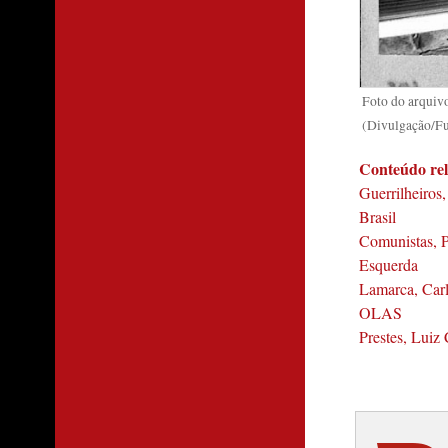
Foto do arquiv
(Divulgação/F
Conteúdo re
Guerrilheiros
Brasil
Comunistas, P
Esquerda
Lamarca, Car
OLAS
Prestes, Luiz 