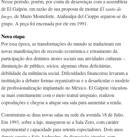
Nesse período, porém, por conta de desavenças com a assembleia
de El Galpón, em razão de sua proposta de montar
El santo de
fuego
, de Mario Monteforte, Atahualpa del Cioppo separou-se do
grupo. A peça foi encenada por ele em 1991.
Nova etapa
Por essa época, as transformações do mundo se traduziram em
novas ma­nifestações de recessão econômica e re­traimento da
participação dos distintos atores sociais nas atividades culturais –
diminuição de público, sócios, algumas obras deficitárias,
debilidade da militância social. Dificuldades financeiras levaram a
instituição a debater formas organizati­vas e a desarticular o modelo
de profissio­nalização implantado no México. El Galpón vinculou-
se mais estreitamente com o meio teatral uruguaio, realizou
coproduções e chegou a alugar sua sala para aumentar a renda.
Construíram-se duas novas salas na sede da avenida 18 de Julio.
Em 1993, sobre a laje, inaugurou-se a Sala Zero, com caráter
experimental e capacidade para setenta espectadores. Dois anos
depois surgiu a Sala Atahualpa, de disposição circular, com