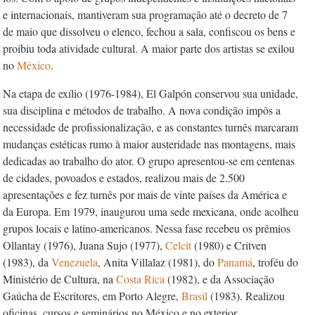
e internacionais, mantiveram sua programação até o decreto de 7
de maio que dissolveu o elenco, fechou a sala, confiscou os bens e
proibiu toda atividade cultural. A maior parte dos artistas se exilou
no
México
.
Na etapa de exílio (1976-1984), El Galpón conservou sua unidade,
sua disciplina e métodos de trabalho. A nova condição impôs a
necessidade de profissionalização, e as constantes turnês marcaram
mudanças estéticas rumo à maior austeridade nas montagens, mais
dedicadas ao trabalho do ator. O grupo apresentou-se em centenas
de cidades, povoados e estados, realizou mais de 2.500
apresentações e fez turnês por mais de vinte países da América e
da Europa. Em 1979, inaugurou uma sede mexicana, onde acolheu
grupos locais e latino-americanos. Nessa fase recebeu os prêmios
Ollantay (1976), Juana Sujo (1977),
Celcit
(1980) e Critven
(1983), da
Venezuela
, Anita Villalaz (1981), do
Panamá
, troféu do
Ministério de Cultura, na
Costa Rica
(1982), e da Associação
Gaúcha de Escritores, em Porto Alegre,
Brasil
(1983). Realizou
oficinas, cursos e seminários no México e no exterior.