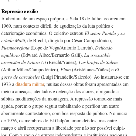
Repressão e exílio
A abertura de um espaço próprio, a Sala 18 de Julho, ocorreu em
1969, num contexto difícil, de agudização da luta política e
deterioração econômica. O coletivo estreou
El señor Puntila y su
criado Matti
, de Brecht, dirigida por César Campodónico,
Fuenteovejuna
(Lope de Vega/Antonio Larreta),
Delicado
equilibrio
(Edward Albee/Bernardo Galli),
La irresistible
ascensión de Arturo Ui
(Brecht/Yáñez),
Las brujas de Salem
(Arthur Miller/Campodónico),
Pluto
(Aristófanes/Yáñez) e
El
gorro de cascabeles
(Luigi Pirandello/Salcedo). Ao instaurar-se em
1973 a
ditadura militar
, muitas dessas obras foram apresentadas em
meio a ameaças, atentados e detenção dos atores, obrigando a
súbitas modificações da montagem. A repressão tornou-se mais
aguda, porém o grupo seguiu trabalhando e perfilou um teatro
abertamente contestatório, com boa resposta do público. No início
de 1976, os membros do El Galpón foram detidos, mas entre
março e abril recuperaram a liberdade por não ser possível culpá-
los. Com o apoio de grupos independentes e instituições nacionais