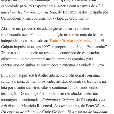
capacidade para 250 espectadores. Aberta com a estreia de
El día
que el río Jordán pasó por la Teja
, de Eduardo Sarlós, dirigida por
Campodónico, marcou uma nova etapa de crescimento.
Abriu-se um processo de adaptação às novas realidades
socioeconômicas. Fundado na tradição do movimento de teatros
independentes e associado ao
Teatro Circular de Montevidéu
, El
Galpón impulsionou, em 1997, a proposta do “Sócio Espetacular”.
Tratava-se de um apelo ao respaldo econômico do espectador,
oferecendo, como contraprestação, entradas gratuitas para
espetáculos de ambas as instituições e cinemas da cidade e livros.
El Galpón segue seu trabalho artístico e profissional com uma
centena e meia de membros, entre artistas, docentes e técnicos, na
luta por manter suas três salas e continuar funcionando como
instituição. De sua trajetória, podem ser ressaltados, além das
montagens mencionadas,
Babilonia y Stefano
, de Discépolo,
Los
caballos
, de Mauricio Rocencof,
Los testimonios
, de Peter Weiss,
Un curioso accidente
, de Carlo Goldoni,
El asesinato de Malcolm