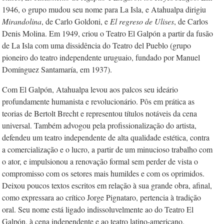
1946, o grupo mudou seu nome para La Isla, e Atahualpa dirigiu
Mirandolina
, de Carlo Goldoni, e
El regreso de Ulises
, de Carlos
Denis Molina. Em 1949, criou o Teatro El Galpón a partir da fusão
de La Isla com uma dissidência do Teatro del Pueblo (grupo
pioneiro do teatro independente uruguaio, fundado por Manuel
Domínguez Santamaría, em 1937).
Com El Galpón, Atahualpa levou aos palcos seu ideário
profundamente humanista e revolucionário. Pôs em prática as
teorias de Bertolt Brecht e representou títulos notáveis da cena
universal. Também advogou pela profissionalização do artista,
defendeu um teatro independente de alta qualidade estética, contra
a comercialização e o lucro, a partir de um minucioso trabalho com
o ator, e impulsionou a renovação formal sem perder de vista o
compromisso com os setores mais humildes e com os oprimidos.
Deixou poucos textos escritos em relação à sua grande obra, afinal,
como expressara ao crítico Jorge Pignataro, pertencia à tradição
oral. Seu nome está ligado indissoluvelmente ao do Teatro El
Galpón, à cena independente e ao teatro latino-americano.