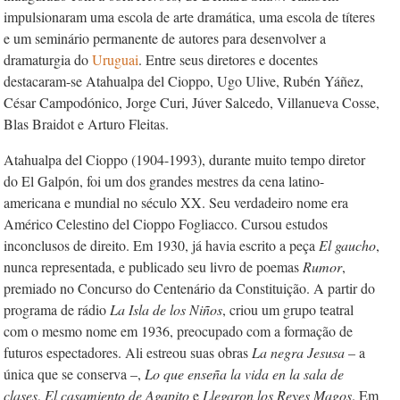
impulsionaram uma escola de arte dramática, uma escola de títeres
e um seminário permanente de autores para desenvolver a
dramaturgia do
Uruguai
. Entre seus diretores e docentes
destacaram-se Atahualpa del Cioppo, Ugo Ulive, Rubén Yáñez,
César Campodónico, Jorge Curi, Júver Salcedo, Villanueva Cosse,
Blas Braidot e Arturo Fleitas.
Atahualpa del Cioppo (1904-1993), durante muito tempo diretor
do El Galpón, foi um dos grandes mestres da cena latino-
americana e mundial no século XX. Seu verdadeiro nome era
Américo Celestino del Cioppo Fogliacco. Cursou estudos
inconclusos de direito. Em 1930, já havia escrito a peça
El gaucho
,
nunca representada, e publicado seu livro de poemas
Rumor
,
premiado no Concurso do Centenário da Constituição. A partir do
programa de rádio
La Isla de los Niños
, criou um grupo teatral
com o mesmo nome em 1936, preocupado com a formação de
futuros espectadores. Ali estreou suas obras
La negra Jesusa
– a
única que se conserva –,
Lo que enseña la vida en la sala de
clases
,
El casamiento de Agapito
e
Llegaron los Reyes Magos
. Em