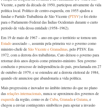
Vicente, a partir da década de 1950, participou ativamente da vida
política local. Político de centro-esquerda, em 1955 ajudou a
fundar o Partido Trabalhista de São Vicente (
PTSV
) e foi eleito
para o Parlamento Federal das Índias Ocidentais durante o curto
período de vida dessa entidade (1958–1962).
Em 19 de maio de 1967 – ano em que o território se tornou um
Estado
associado –, assumiu pela primeira vez o governo como
ministro-chefe de
São Vicente e Granadinas
, pelo PTSV. Em
1972, com a derrota dos trabalhistas, Cato deixou o governo para
retornar dois anos depois como primeiro-ministro. Seu governo
conduziu o processo de independência do país, proclamada em 27
de outubro de 1979, e se estendeu até a derrota eleitoral de 1984,
quando ele anunciou que abandonaria a vida política.
Mais progressista e inovador no âmbito interno do que no plano
das
rela
ções internacionais
, nunca se aproximou dos governos de
esquerda
da região, como os de
Cuba
,
Granada
e
Guiana
, e
chegou a enviar contingentes simbólicos para apoiar a invasão