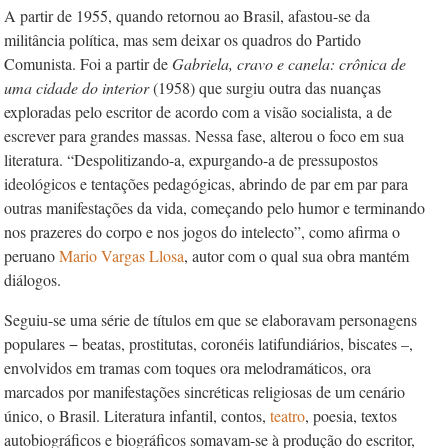
A partir de 1955, quando retornou ao Brasil, afastou-se da
militância política, mas sem deixar os quadros do Partido
Comunista. Foi a partir de
Gabriela, cravo e canela: crônica de
uma cidade do interior
(1958) que surgiu outra das nuanças
exploradas pelo escritor de acordo com a visão socialista, a de
escrever para grandes massas. Nessa fase, alterou o foco em sua
literatura. “Despolitizando-a, expurgando-a de pressupostos
ideológicos e tentações pedagógicas, abrindo de par em par para
outras manifestações da vida, começando pelo humor e terminando
nos prazeres do corpo e nos jogos do intelecto”, como afirma o
peruano
Mario Vargas Llosa
, autor com o qual sua obra mantém
diálogos.
Seguiu-se uma série de títulos em que se elaboravam personagens
populares − beatas, prostitutas, coronéis latifundiários, biscates –,
envolvidos em tramas com toques ora melodramáticos, ora
marcados por manifestações sincréticas religiosas de um cenário
único, o Brasil. Literatura infantil, contos,
teatro
, poesia, textos
autobiográficos e biográficos somavam-se à produção do escritor,