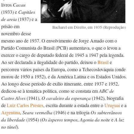
livros
Cacau
(1933) e
Capit
ães
de areia
(1937) e a
prisão em
Bacharel em Direito, em 1935 (Reprodução)
novembro desse
mesmo ano de 1937. O envolvimento de Jorge Amado com o
Partido Comunista do Brasil (PCB) aumentava, o que o levou a
exercer o cargo de deputado federal de 1945 a 1947 pela legenda.
Ao ser declarada a ilegalidade do partido, deixou o
Brasil
e
percorreu vários países da Europa, como a Tchecoslováquia (onde
morou de 1950 a 1952), e da América Latina e os Estados Unidos.
Ao longo desse período de exílio itinerante, entre 1937 e 1952,
dedicou-se à temática política, como se constata em
ABC de
Castro Alves
(1941),
O cavaleiro da esperança
(1942), biografia
de
Luiz
Carlos Prestes
, escrita durante a estada entre o
Uruguai
e a
Argentina
,
Seara vermelha
(1946) e na trilogia
Os subterrâneos
da liberdade
(1954) (
Os ásperos tempos
,
Agonia da noite
e
A luz
no túnel
).