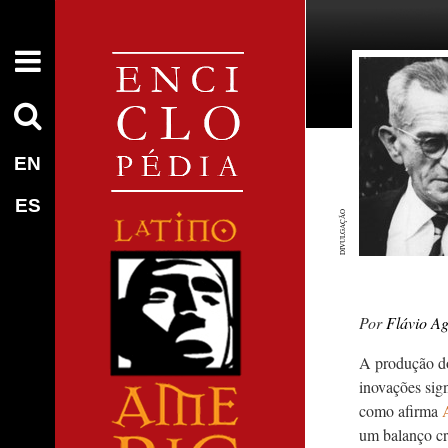
EN
ES
DIVULGAÇÃO
Flávio Ag
A produção do
inovações sign
como afirma
um balanço c