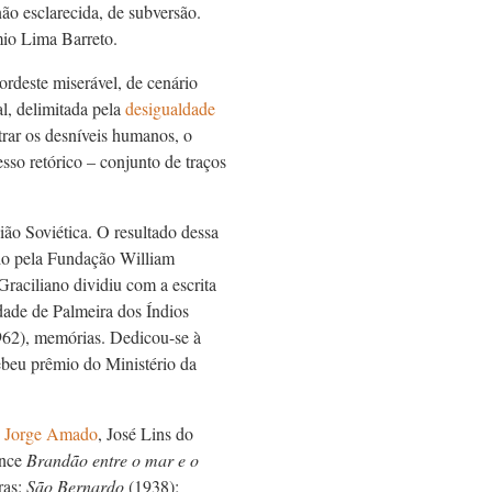
ão esclarecida, de subversão.
mio Lima Barreto.
ordeste miserável, de cenário
al, delimitada pela
desigualdade
trar os desníveis humanos, o
sso retórico – conjunto de traços
ião Soviética. O resultado dessa
ido pela Fundação William
Graciliano dividiu com a escrita
idade de Palmeira dos Índios
962), memórias. Dedicou-se à
ebeu prêmio do Ministério da
o
Jorge Amado
, José Lins do
ance
Brandão entre o mar e o
ras:
São Bernardo
(1938);