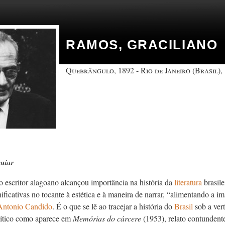
RAMOS, GRACILIANO
Quebrângulo, 1892 - Rio de Janeiro (Brasil),
uiar
 escritor alagoano alcançou importância na história da
literatura
brasil
ificativas no tocante à estética e à maneira de narrar, “alimentando a 
Antonio Candido
. É o que se lê ao tracejar a história do
Brasil
sob a ver
rítico como aparece em
Memórias do c
árcere
(1953), relato contunden