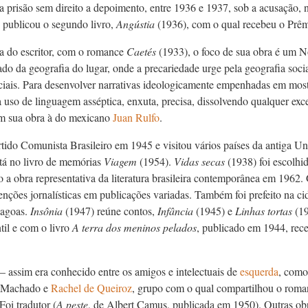
 prisão sem direito a depoimento, entre 1936 e 1937, sob a acusação, n
 publicou o segundo livro,
Angústia
(1936), com o qual recebeu o Prê
ia do escritor, com o romance
Caetés
(1933), o foco de sua obra é um N
tado da geografia do lugar, onde a precariedade urge pela geografia soci
ociais. Para desenvolver narrativas ideologicamente empenhadas em mos
 uso de linguagem asséptica, enxuta, precisa, dissolvendo qualquer exce
m sua obra à do mexicano
Juan Rulfo
.
tido Comunista Brasileiro em 1945 e visitou vários países da antiga Un
stá no livro de memórias
Viagem
(1954).
Vidas secas
(1938) foi escolh
a obra representativa da literatura brasileira contemporânea em 1962. 
rvenções jornalísticas em publicações variadas. Também foi prefeito na c
a­goas.
Insônia
(1947) reúne contos,
Infância
(1945) e
Linhas tortas
(1
ntil e com o livro
A terra dos meninos pelados
, publicado em 1944, rec
– assim era conhecido entre os amigos e intelectuais de
esquerda
, com
 Machado e
Rachel de Queiroz
, grupo com o qual compartilhou o rom
Foi tradutor (
A peste
, de Albert Camus, publicada em 1950). Outras ob