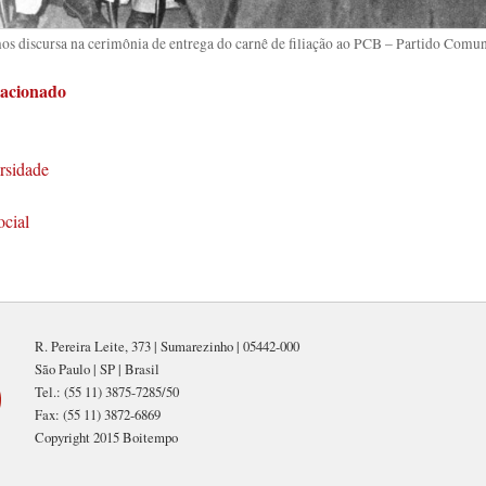
s discursa na cerimônia de entrega do carnê de filiação ao PCB – Partido Comun
lacionado
ersidade
cial
R. Pereira Leite, 373 | Sumarezinho | 05442-000
São Paulo | SP | Brasil
Tel.: (55 11) 3875-7285/50
Fax: (55 11) 3872-6869
Copyright 2015 Boitempo