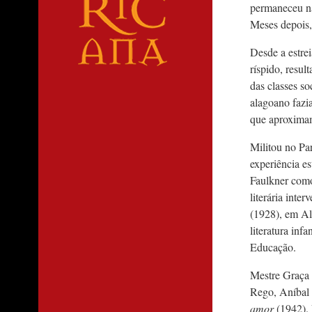
permaneceu na
Meses depois,
Desde a estre
ríspido, resul
das classes s
alagoano fazia
que aproxima
Militou no Par
experiência e
Faulkner como 
literária inte
(1928), em Al
literatura infa
Educação.
Mestre Graça 
Rego, Aníbal
amor
(1942). 