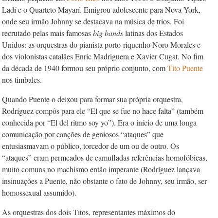
Ladí e o Quarteto Mayarí. Emigrou adolescente para Nova York,
onde seu irmão Johnny se destacava na música de trios. Foi
recrutado pelas mais famosas
big bands
latinas dos Estados
Unidos: as orquestras do pianista porto-riquenho Noro Morales e
dos violonistas catalães Enric Madriguera e Xavier Cugat. No fim
da década de 1940 formou seu próprio conjunto, com
Tito Puente
nos timbales.
Quando Puente o deixou para formar sua própria orquestra,
Rodríguez compôs para ele “El que se fue no hace falta” (também
conhecida por “El del ritmo soy yo”). Era o início de uma longa
comunicação por canções de geniosos “ataques” que
entusiasmavam o público, torcedor de um ou de outro. Os
“ataques” eram permeados de camufladas referências homofóbicas,
muito comuns no machismo então imperante (Rodríguez lançava
insinuações a Puente, não obstante o fato de Johnny, seu irmão, ser
homossexual assumido).
As orquestras dos dois Titos, representantes máximos do