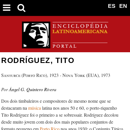
ES
EN
RODRÍGUEZ, TITO
Santurce (Porto Rico), 1923 - Nova York (EUA), 1973
Ángel G. Quintero Rivera
Dos dois timbaleiros e compositores de mesmo nome que se
destacaram na
música
latina nos anos 50 e 60, o porto-riquenho
Tito Rodríguez foi o primeiro a se sobressair. Rodríguez decolou
desde muito jovem com dois dos mais populares conjuntos de
formato pequeno em
Porto Rico
nos anos 1930: o Conjunto Típico