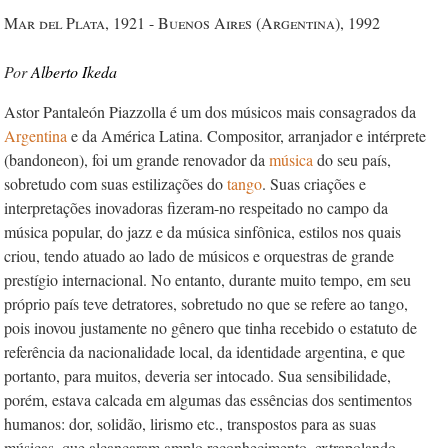
Mar del Plata, 1921 - Buenos Aires (Argentina), 1992
Alberto Ikeda
Astor Pantaleón Piazzolla é um dos músicos mais consagrados da
Argentina
e da América Latina. Compositor, arranjador e intérprete
(bandoneon), foi um grande renovador da
música
do seu país,
sobretudo com suas estilizações do
tango
. Suas criações e
interpretações inovadoras fizeram-no respeitado no campo da
música popular, do jazz e da música sinfônica, estilos nos quais
criou, tendo atuado ao lado de músicos e orquestras de grande
prestígio internacional. No entanto, durante muito tempo, em seu
próprio país teve detratores, sobretudo no que se refere ao tango,
pois inovou justamente no gênero que tinha recebido o estatuto de
referência da nacionalidade local, da identidade argentina, e que
portanto, para muitos, deveria ser intocado. Sua sensibilidade,
porém, estava calcada em algumas das essências dos sentimentos
humanos: dor, solidão, lirismo etc., transpostos para as suas
músicas, que alcançaram amplo reconhecimento, extrapolando