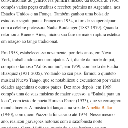
compôs várias peças eruditas e recebeu prêmios na Argentina, nos
Estados Unidos e na França. Também ganhou uma bolsa de
estudos e seguiu para a França em 1954, a fim de se aperfeiçoar
com a célebre professora Nadia Boulanger (1887-1979). Quando
retornou a Buenos Aires, iniciou sua fase de maior ruptura estética
em relação ao tango tradicional.
Em 1958, estabeleceu-se novamente, por dois anos, em Nova
York, trabalhando como arranjador. Ali, diante da morte do pai,
compôs o famoso “Adiós nonino”, em 1959, com texto de Eladia
Blázquez (1931-2005). Voltando ao seu país, formou o quinteto
musical Nuevo Tango, que se notabilizou e excursionou por várias
cidades argentinas e outros países. Dez anos depois, em 1969,
compôs uma de suas músicas de maior sucesso, a “Balada para un
loco”, com texto do poeta Horacio Ferrer (1933), que se consagrou
mundialmente. A música foi lançada na voz de
Amelita Baltar
(1940), com quem Piazzolla foi casado até 1974. Nesse mesmo
ano, realizou gravações notórias com o saxofonista norte-
americano Gerry­ Mulligan, reunindo o sax barítono ao seu