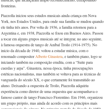
fronteiras.
Piazzolla iniciou seus estudos musicais ainda criança em Nova
York, nos Estados Unidos, para onde sua família se mudou quando
ele tinha três anos. Por volta de 1936, a família retornou para a
Argentina e, em 1938, Piazzolla se fixou em Buenos Aires. Passou
a tocar em alguns grupos musicais até se integrar, no ano seguinte,
à famosa orquestra de tango de Aníbal Troilo (1914-1975). No
início da década de 1940, voltou a estudar música, com o
renomado compositor
Alberto Ginastera
, e também piano, logo se
iniciando também na composição erudita, com a “Suite para
cuerdas y arpa”. Ginastera, nessa época, tinha preocupações
estéticas nacionalistas, mas também se voltava para as técnicas de
vanguarda do século XX, o que certamente foi transmitido ao
aluno. Deixando a orquestra de Troilo, Piazzolla adquiriu
experiência como diretor de uma orquestra que acompanhava o
famoso cantor de tango Francisco Fiorentino. Em 1946, organizou
um grupo próprio, mas ainda de acordo com os princípios mais
convencionais do gênero. Na primeira metade da década de 1950,