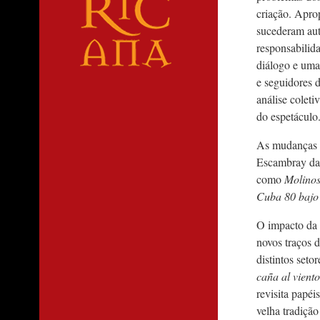
criação. Aprop
sucederam aut
responsabilida
diálogo e uma
e seguidores d
análise coleti
do espetáculo
As mudanças s
Escambray da 
como
Molinos
Cuba 80 bajo 
O impacto da 
novos traços d
distintos seto
caña al viento
revisita papéi
velha tradiçã