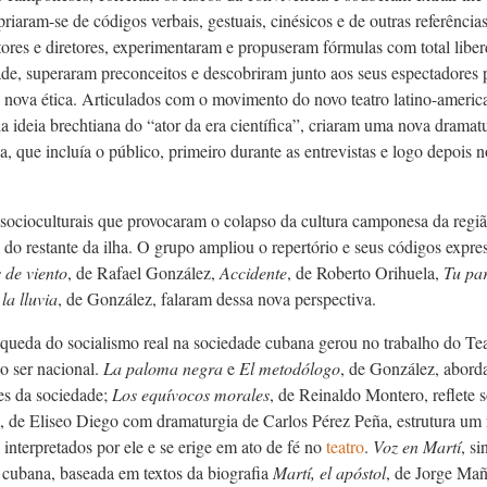
riaram-se de códigos verbais, gestuais, cinésicos e de outras referência
ores e diretores, experimentaram e propuseram fórmulas com total liber
de, superaram preconceitos e descobriram junto aos seus espectadores p
 nova ética. Articulados com o movimento do novo teatro latino-america
a ideia brechtiana do “ator da era científica”, criaram uma nova dramat
va, que incluía o público, primeiro durante as entrevistas e logo depois
.
ocioculturais que provocaram o colapso da cultura camponesa da regiã
do restante da ilha. O grupo ampliou o repertório e seus códigos expr
 de viento
, de Rafael González,
Accidente
, de Roberto Orihuela,
Tu par
la lluvia
, de González, falaram dessa nova perspectiva.
queda do socialismo real na sociedade cubana gerou no trabalho do Te
o ser nacional.
La paloma negra
e
El metodólogo
, de González, aborda
res da sociedade;
Los equívocos morales
, de Reinaldo Montero, reflete s
, de Eliseo Diego com dramaturgia de Carlos Pérez Peña, estrutura um 
s interpretados por ele e se erige em ato de fé no
teatro
.
Voz en Martí
, s
o cubana, baseada em textos da biografia
Martí, el apóstol
, de Jorge Mañ