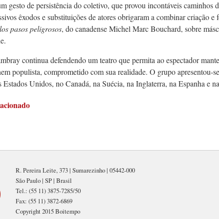
é um gesto de persistência do coletivo, que provou incontáveis caminhos
ssivos êxodos e substituições de atores obrigaram a combinar criação
los pasos peligrosos
, do canadense Michel Marc Bouchard, sobre másca
e.
mbray continua defendendo um teatro que permita ao espectador manter
em populista, comprometido com sua realidade. O grupo apresentou-s
s Estados Unidos, no Canadá, na Suécia, na Inglaterra, na Espanha e 
lacionado
R. Pereira Leite, 373 | Sumarezinho | 05442-000
São Paulo | SP | Brasil
Tel.: (55 11) 3875-7285/50
Fax: (55 11) 3872-6869
Copyright 2015 Boitempo