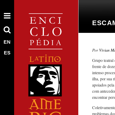
ESCA
EN
Vivian Ma
ES
Grupo teatral
frente de doze
intenso proce
ilha, por sua 
apoiados pela
com antecedent
encontrar pers
Coletivamente
problemas dos 