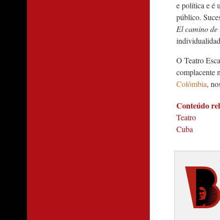
e política e 
público. Suce
El camino de 
individualidad
O Teatro Esca
complacente n
Colômbia
, no
Conteúdo re
Teatro
Cuba