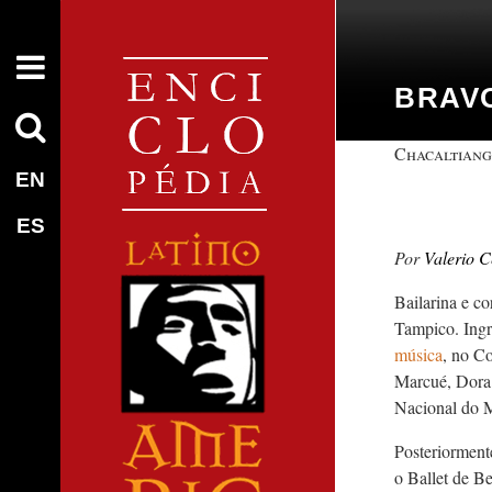
BRAVO
Chacaltiangu
EN
ES
Valerio C
Bailarina e c
Tampico. Ingr
música
, no C
Marcué, Dora 
Nacional do 
Posteriorment
o Ballet de B