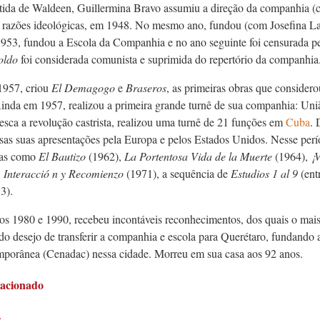
tida de Waldeen, Guillermina Bravo assumiu a direção da companhia (
 razões ideológicas, em 1948. No mesmo ano, fundou (com Josefina Lav
953, fundou a Escola da Companhia e no ano seguinte foi censurada pel
oldo
foi considerada comunista e suprimida do repertório da companhia
1957, criou
El Demagogo
e
Braseros
, as primeiras obras que consider
Ainda em 1957, realizou a primeira grande turnê de sua companhia: Un
esca a revolução castrista, realizou uma turnê de 21 funções em
Cuba
. 
as suas apresentações pela Europa e pelos Estados Unidos. Nesse perío
das como
El Bautizo
(1962),
La Portentosa Vida de la Muerte
(1964),
¡V
,
Interacció
n y Recomienzo
(1971), a sequência de
Estudios 1 al 9
(ent
3).
os 1980 e 1990, recebeu incontáveis reconhecimentos, dos quais o mais 
o desejo de transferir a companhia e escola para Querétaro, fundando 
orânea (Cenadac) nessa cidade. Morreu em sua casa aos 92 anos.
lacionado
s