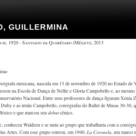
, GUILLERMINA
is, 1920 - Santiago de Querétaro (México), 2013
ésio
oreógrafa mexicana, nascida em 13 de novembro de 1920 no Estado de V
essou na Escola de Dança de Nellie e Gloria Campobello e, ao mesmo
onservatório Nacional. Entre seus professores de dança figuram Xenia 
Duby e as irmãs Campobello, coreógrafas do Ballet de Masas 30-30, q
México e que marcou seu
debut
cênico.
e, conheceu Waldeen e se uniu ao grupo que trabalharia com a coreógra
elas Artes. Com esse grupo estreou, em 1940,
La Coronela
, um marco 