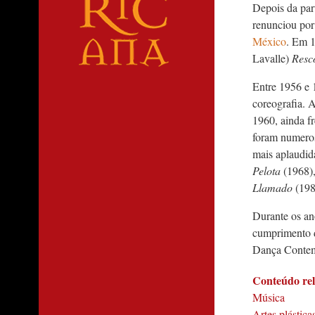
Depois da par
renunciou por
México
. Em 1
Lavalle)
Resc
Entre 1956 e 
coreografia. 
1960, ainda fr
foram numeros
mais aplaudi
Pelota
(1968)
Llamado
(198
Durante os an
cumprimento d
Dança Contemp
Conteúdo re
Música
Artes plástica