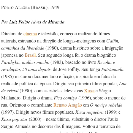
Porto Alegre (Brasil), 1949
Luiz Felipe Alves de Miranda
Diretora de
cinema
e televisão, começou realizando filmes
autorais, estreando na direção de longas-metragens com
Gaijin,
caminhos da liberdade
(1980), drama histórico sobre a imigração
japonesa no
Brasil
. Seu segundo longa foi o drama biográfico
Parahyba, mulher macho
(1983), baseado no livro
Revolta e
revolução, 50 anos depois
, de José Joffily. Seu longa
Patriamada
(1985) misturou documentário e ficção, inspirado em fatos da
realidade política da época. Dirigiu seu primeiro filme popular,
Lua
de cristal
(1990), com as estrelas televisivas
Xuxa
e Sérgio
Mallandro. Dirigiu o drama
Fica comigo
(1996), sobre o menor de
rua. Orientou o comediante
Renato Aragão
em
O noviço rebelde
(1997). Dirigiu novos filmes populares,
Xuxa requebra
(1999) e
Xuxa pop star
(2000) – nesse último, substituiu o diretor Paulo
Sérgio Almeida no decorrer das filmagens. Voltou à temática de