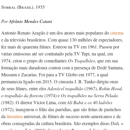
Sobral (Brasil), 1935
Afrânio Mendes Catani
Antonio Renato Aragão é um dos atores mais populares do
cinema
e da televisão brasileiros. Com quase 130 milhões de espectadores,
fez mais de quarenta filmes. Estreou na TV em 1961. Passou por
várias emissoras até ser contratado pela TV Tupi, na qual, em
1974, criou o grupo de comediantes
Os Trapalhões
, que em sua
formação mais duradoura contou com a presença de Dedé Santana,
Mussum e Zacarias. Foi para a TV Globo em 1977, a qual
permanecia ligado em 2015. O cineasta J. B. Tanko dirigiu onze
de seus filmes, entre eles
Adorável trapalhão
(1967),
Robin Hood,
o trapalhão da floresta
(1974) e
Os trapalhões na Serra Pelada
(1982). O diretor Victor Lima, com
Ali Babá e os 40 ladrões
(1972), inaugurou o filão das paródias, que são feitas de pastichos
da
literatura
universal, de filmes de sucesso norte-americanos e de
obras consagradas da cultura brasileira. São exemplos disso
Didi, o