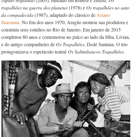
cupido trapalhão
(2003), baseado em
Romeu e Julieta
,
Os
trapalhões na guerra dos planetas
(1978) e
Os trapalhões no auto
da compadecida
(1987), adaptado do clássico de
Ariano
Suassuna
. No fim dos anos 1970, Aragão montou sua produtora e
construiu seus estúdios no Rio de Janeiro. Em janeiro de 2015
completou 80 anos e comemorou no palco ao lado da filha, Lívian,
e do antigo companheiro de
Os Trapalhões
, Dedé Santana. O trio
protagonizava o espetáculo teatral
Os Saltimbancos Trapalhões
.