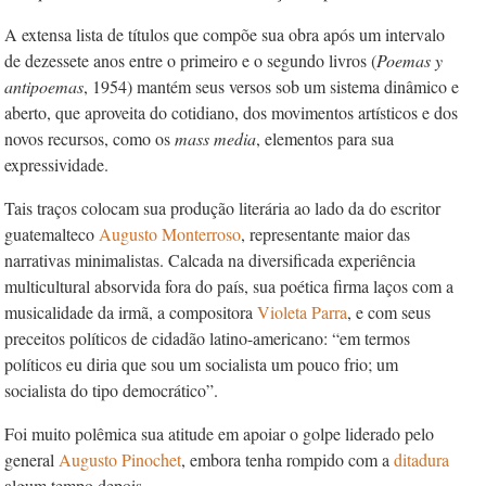
A extensa lista de títulos que compõe sua obra após um intervalo
de dezessete anos entre o primeiro e o segundo livros (
Poemas y
antipoemas
, 1954) mantém seus versos sob um sistema dinâmico e
aberto, que aproveita do cotidiano, dos movimentos artísticos e dos
novos recursos, como os
mass media
, elementos para sua
expressividade.
Tais traços colocam sua produção literária ao lado da do escritor
guatemalteco
Augusto Monterroso
, representante maior das
narrativas minimalistas. Calcada na diversificada experiência
multicultural absorvida fora do país, sua poética firma laços com a
musicalidade da irmã, a compositora
Violeta Parra
, e com seus
preceitos políticos de cidadão latino-americano: “em termos
políticos eu diria que sou um socialista um pouco frio; um
socialista do tipo democrático”.
Foi muito polêmica sua atitude em apoiar o golpe liderado pelo
general
Augusto Pinochet
, embora tenha rompido com a
ditadura
algum tempo depois.