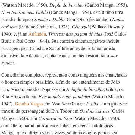
(Watson Macedo, 1950),
Dupla do barulho
(Carlos Manga, 1953),
Nem Sansão nem Dalila
(Carlos Manga, 1954), este último uma
paródia do épico
Sansão e Dalila
. Com Otelo fez também
Noites
cariocas
(Enrique Cadicamo, 1935),
Céu azul
(Wallace Downey,
1940) e, já na
Atlântida
,
Tristezas não pagam dívidas
(José Carlos
Burle e Rui Costa, 1944). Sua carreira cinematográfica incluiu
passagem pela Cinédia e Sonofilme antes de se tornar artista
exclusivo da Atlântida, capitaneando um bem estruturado
star
system
.
Comediante completo, representou como ninguém nas chanchadas
o homem simples brasileiro, além de, no entendimento de João
Luiz Vieira, parodiar Nijinsky em
A dupla do barulho
; Gilda, de
Rita Hayworth, em
Este mundo é um pandeiro
(Watson Macedo,
1947),
Getúlio Vargas
em
Nem Sansão nem Dalila
, e um grotesco
travesti da personagem de Eva Todor em
Os dois ladrões
(Carlos
Manga, 1960). Em
Carnaval no fogo
(Watson Macedo, 1950),
com Otelo, parodiou Romeu e Julieta em cenas antológicas.
Manga, que o dirigiu várias vezes, só tinha elogios para o seu