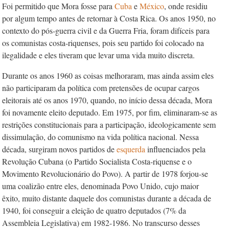
Foi permitido que Mora fosse para
Cuba
e
México
, onde residiu
por algum tempo antes de retornar à Costa Rica. Os anos 1950, no
contexto do pós-guerra civil e da Guerra Fria, foram difíceis para
os comunistas costa-riquenses, pois seu partido foi colocado na
ilegalidade e eles tiveram que levar uma vida muito discreta.
Durante os anos 1960 as coisas melhoraram, mas ainda assim eles
não participaram da política com pretensões de ocupar cargos
eleitorais até os anos 1970, quando, no início dessa década, Mora
foi novamente eleito deputado. Em 1975, por fim, eliminaram-se as
restrições constitucionais para a participação, ideologicamente sem
dissimulação, do comunismo na vida política nacional. Nessa
década, surgiram novos partidos de
esquerda
influenciados pela
Revolução Cubana (o Partido Socialista Costa-riquense e o
Movimento Revolucionário do Povo). A partir de 1978 forjou-se
uma coalizão entre eles, denominada Povo Unido, cujo maior
êxito, muito distante daquele dos comunistas durante a década de
1940, foi conseguir a eleição de quatro deputados (7% da
Assembleia Legislativa) em 1982-1986. No transcurso desses