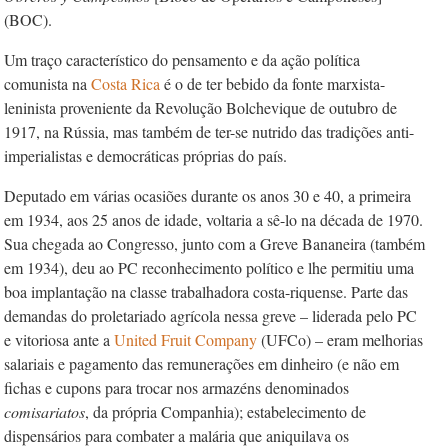
(BOC).
Um traço característico do pensamento e da ação política
comunista na
Costa Rica
é o de ter bebido da fonte marxista-
leninista proveniente da Revolução Bolchevique de outubro de
1917, na Rússia, mas também de ter-se nutrido das tradições anti-
imperialistas e democráticas próprias do país.
Deputado em várias ocasiões durante os anos 30 e 40, a primeira
em 1934, aos 25 anos de idade, voltaria a sê-lo na década de 1970.
Sua chegada ao Congresso, junto com a Greve Bananeira (também
em 1934), deu ao PC reconhecimento político e lhe permitiu uma
boa implantação na classe trabalhadora costa-riquense. Parte das
demandas do proletariado agrícola nessa greve – liderada pelo PC
e vitoriosa ante a
United Fruit Company
(UFCo) – eram melhorias
salariais e pagamento das remunerações em dinheiro (e não em
fichas e cupons para trocar nos armazéns denominados
comisariatos
, da própria Companhia); estabelecimento de
dispensários para combater a malária que aniquilava os