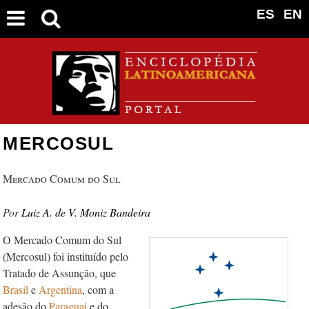
ES
EN
MERCOSUL
Mercado Comum do Sul
Luiz A. de V. Moniz Bandeira
O Mercado Comum do Sul
(Mercosul) foi instituído pelo
Tratado de Assunção, que
Brasil
e
Argentina
, com a
adesão do
Paraguai
e do