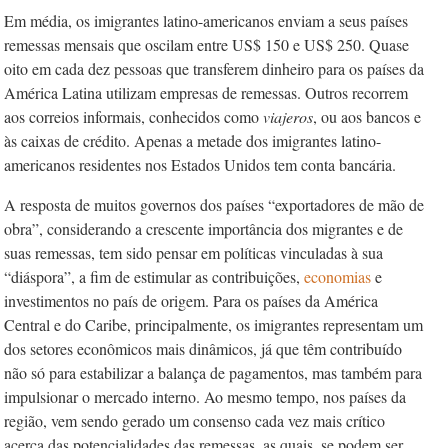
Em média, os imigrantes latino-americanos enviam a seus países
remessas mensais que oscilam entre US$ 150 e US$ 250. Quase
oito em cada dez pes­soas que transferem dinheiro para os países da
América Latina utilizam empresas de remessas. Outros recorrem
aos correios informais, conhecidos como
viajeros
, ou aos bancos e
às caixas de crédito. Apenas a metade dos imigrantes latino-
americanos residentes nos Estados Unidos tem conta bancária.
A resposta de muitos governos dos países “exportadores de mão de
obra”, considerando a crescente importância dos migrantes e de
suas remessas, tem sido pensar em políticas vinculadas à sua
“diáspora”, a fim de estimular as contribuições,
economias
e
investimentos no país de origem. Para os países da América
Central e do Caribe, principalmente, os imigrantes representam um
dos setores econômicos mais dinâmicos, já que têm contribuído
não só para estabilizar a balança de pagamentos, mas também para
impulsionar o mercado interno. Ao mesmo tempo, nos países da
região, vem sendo gerado um consenso cada vez mais crítico
acerca das potencialidades das remessas, as quais, se podem ser