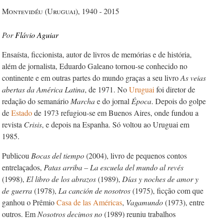
Montevidéu (Uruguai), 1940 - 2015
Flávio Aguiar
Ensaísta, ficcionista, autor de livros de memórias e de história,
além de jornalista, Eduardo Galeano tornou-se conhecido no
continente e em outras partes do mundo graças a seu livro
As veias
abertas da América Latina
, de 1971. No
Uruguai
foi diretor de
redação do semanário
Marcha
e do jornal
Época
. Depois do golpe
de
Estado
de 1973 refugiou-se em Buenos Aires, onde fundou a
revista
Crisis
, e depois na Espanha. Só voltou ao Uruguai em
1985.
Publicou
Bocas del tiempo
(2004), livro de pequenos contos
entrelaçados,
Patas arriba – La escuela del mundo al revés
(1998),
El libro de los abrazos
(1989),
Días y noches de amor y
de guerra
(1978),
La canción de nosotros
(1975), ficção com que
ganhou o Prêmio
Casa de las Américas
,
Vagamundo
(1973), entre
outros. Em
Nosotros decimos no
(1989) reuniu trabalhos