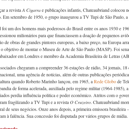
çar a revista
A Cigarra
e publicações infantis, Chateaubriand colocou n
o. Em setembro de 1950, o grupo inaugurou a TV Tupi de São Paulo, a
 foi um dos homens mais poderosos do Brasil entre os anos 1930 e 19
ressionou milionários para que financiassem a doação de pequenos aviõe
ção de obras de grandes pintores europeus, a baixo preço, na Europa ar
o objetivo de montar o Museu de Arte de São Paulo (MASP). Foi sena
mbaixador em Londres e membro da Academia Brasileira de Letras (AB
sociados chegaram a compreender 36 estações de rádio, 34 jornais, 18 c
 nacional, uma agência de notícias, além de outras publicações perió­di
 altura quando Roberto Marinho lançou, em 1965, a
Rede Globo
de Te
andia de forma acelerada, auxiliada pelo regime militar (1964-1985), a
iados perdia influência política e poder econômico. Atritos com o gover
oram fragilizando a TV Tupi e a revista
O Cruzeiro
. Chateaubriand mor
al de seus negócios. Onze anos depois, a primeira emissora brasileira –
ram à falência. Sua concessão foi disputada por vários grupos de mídia.
lacionado