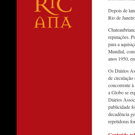
Depois de lan
Rio de Janeir
Chateaubriand
reputações. P
para a aquisi
Mundial, com 
anos 1950, e
Os Diários As
de circulação
concorrente à
a Globo se exp
Diários Assoc
publicidade f
decadência ger
repetidoras fo
Conteúdo re