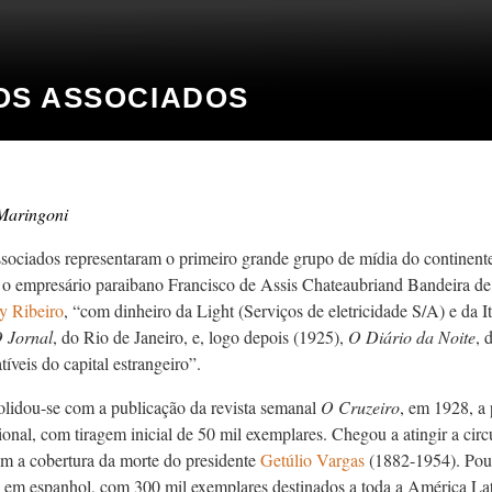
OS ASSOCIADOS
Maringoni
sociados representaram o primeiro grande grupo de mídia do continent
o empresário paraibano Francisco de Assis Chateaubriand Bandeira d
y Ribeiro
, “com dinheiro da Light (Serviços de eletricidade S/A) e da I
 Jornal
, do Rio de Janeiro, e, logo depois (1925),
O Diário da Noite
, 
tíveis do capital estrangeiro”.
lidou-se com a publicação da revista semanal
O Cruzeiro
, em 1928, a 
onal, com tiragem inicial de 50 mil exemplares. Chegou a atingir a cir
m a cobertura da morte do presidente
Getúlio Vargas
(1882-1954). Pou
, em espanhol, com 300 mil exemplares destinados a toda a América Lat