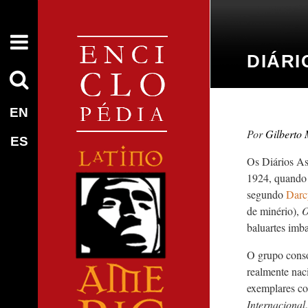
DIÁRI
EN
Gilberto 
ES
Os Diários As
1924, quando 
segundo
Darc
de minério),
O
baluartes imba
O grupo conso
realmente naci
exemplares co
Internacional