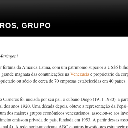
EROS, GRUPO
Maringoni
 fortuna da América Latina, com um patrimônio superior a US$5­ bilhõ
o grande magnata das comunicações na
Venezuela
e proprietário da co
roprietário ou sócio de cerca de 70 empresas estabelecidas em 40 país
 Cisneros foi iniciada por seu pai, o cubano Diego (1911-1980), a pa
nal dos anos 1920. Uma década depois, obteve a representação da Peps
 um dos maiores grupos econômicos venezuelanos, associou-se aos inve
rimeira emissora privada do país, fundada em 1953. A partir dessas ass
anal 4). A rede norte-americana ABC e outros investidores estrangeiro