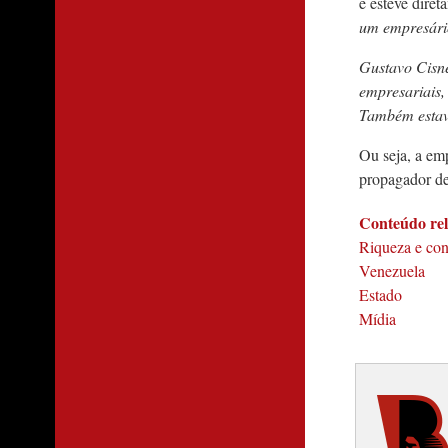
e esteve dire
um empresári
Gustavo Cisne
empresariais, 
Também estav
Ou seja, a emp
propagador de 
Conteúdo re
Riqueza e con
Venezuela
Estado
Mídia