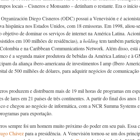
rupos locais – Cisneros e Monsanto – detinham o restante. Era o início
 Organización Diego Cisneros (ODC) possui a Venevisión e é acionista 
siva hispânica nos Estados Unidos, com 18 emissoras. Em 1998, aliou
 objetivo de dominar os serviços de internet na América Latina. Acio
sistidos em 100 milhões de residências), a
holding
tem também particip
 Colombia e na Caribbean Communications Network. Além disso, está 
co é a segunda maior produtora de bebidas da América Latina) e à G
icipam da aliança ibero-americana de investimentos I
amp
(Ibero Americ
ital de 500 milhões de dólares, para adquirir negócios de comunicaçã
eros produzem e distribuem mais de 19 mil horas de programas em esp
s de lares em 21 países de três continentes. A partir do final dos ano
fico e chegou ao negócio de informática, com a NCR Summa Systems e 
programas para exportação.
ros sempre foi um homem muito próximo do poder em seu país. Essa car
ugo Chávez
para a presidência. A Venevisión tornou-se um dos princi