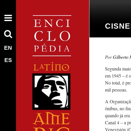
CISN
EN
Gilberto 
ES
Segunda maior
em 1945 – é 
No total, é p
mil pessoas.
A Organização
ônibus, no fi
quando já era
Canal 4 – a p
Venevisión (C