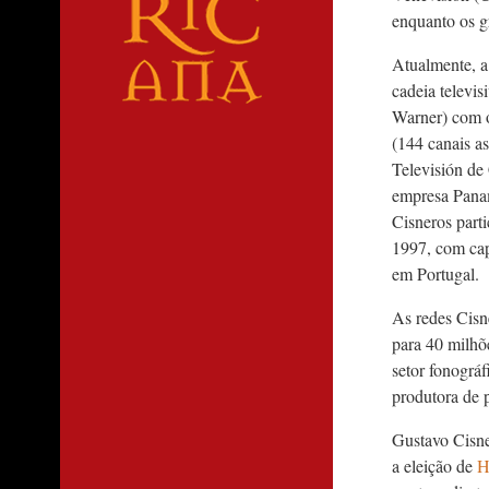
enquanto os g
Atualmente, a
cadeia televi
Warner) com o
(144 canais as
Televisión de
empresa Panam
Cisneros part
1997, com cap
em Portugal.
As redes Cisn
para 40 milhõe
setor fonográ
produtora de 
Gustavo Cisne
a eleição de
H