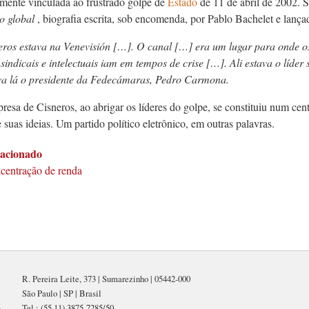
tamente vinculada ao frustrado golpe de
Estado
de 11 de abril de 2002. 
o global
, biografia escrita, sob encomenda, por Pablo Bachelet e lanç
ros estava na Venevisión […]. O canal […] era um lugar para onde os d
sindicais e intelectuais iam em tempos de crise […]. Ali estava o líder
a lá o presidente da Fedecámaras, Pedro Carmona.
resa de Cisneros, ao abrigar os líderes do golpe, se constituiu num cen
suas ideias. Um partido político eletrônico, em outras palavras.
lacionado
centração de renda
R. Pereira Leite, 373 | Sumarezinho | 05442-000
São Paulo | SP | Brasil
Tel.: (55 11) 3875-7285/50