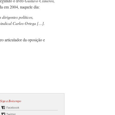
Segundo o livro
Gustavo Cisneros,
ada em 2004, naquele dia:
irigentes políticos,
 sindical Carlos Ortega […].
tro articulador da oposição e
Siga a Boitempo
Facebook
Twitter