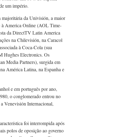
 de um império.
majoritária da Univisión, a maior
-se à America Online (AOL Time-
nista da DirectTV Latin America
ações na Chilevisión, na Caracol
associada à Coca-Cola (sua
M Hughes Electronics. Os
an Media Partners), surgida em
o na América Latina, na Espanha e
anhol e em português por ano,
s 1980, o conglomerado entrou no
a Venevisión Internacional,
acterística foi interrompida após
pais polos de oposição ao governo