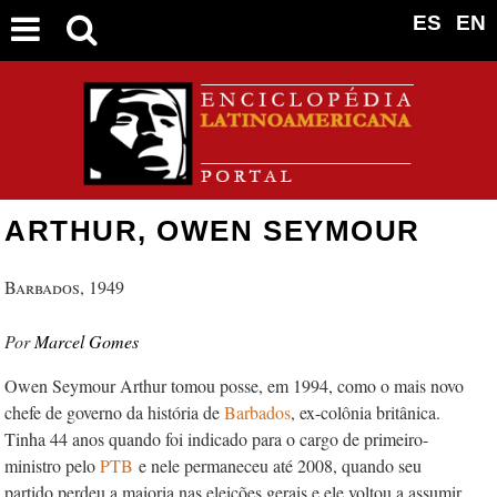
ES
EN
ARTHUR, OWEN SEYMOUR
Barbados, 1949
Marcel Gomes
Owen Seymour Arthur tomou posse, em 1994, como o mais novo
chefe de governo da história de
Barbados
, ex-colônia britânica.
Tinha 44 anos quando foi indicado para o cargo de primeiro-
ministro pelo
PTB
e nele permaneceu até 2008, quando seu
partido perdeu a maioria nas eleições gerais e ele voltou a assumir