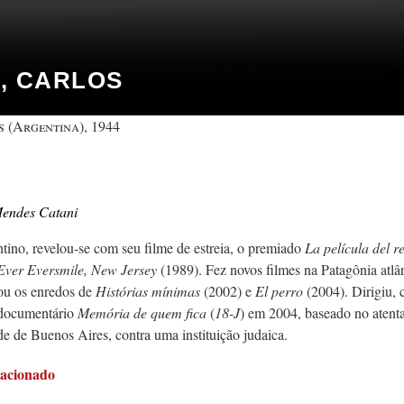
, CARLOS
 (Argentina), 1944
Mendes Catani
ntino, revelou-se com seu filme de estreia, o premiado
La película del r
Ever Eversmile, New Jersey
(1989). Fez novos filmes na Patagônia atlân
ou os enredos de
Histórias mínimas
(2002) e
El perro
(2004). Dirigiu, 
 documentário
Memória de quem fica
(
18-J
) em 2004, baseado no atent
de de Buenos Aires, contra uma instituição judaica.
lacionado