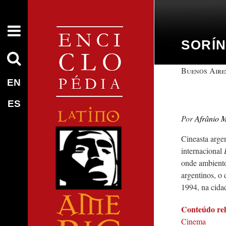
SORÍN
Buenos Aires
EN
ES
Afrânio 
Cineasta arge
internacional
onde ambient
argentinos, o
1994, na cida
Conteúdo re
Cinema