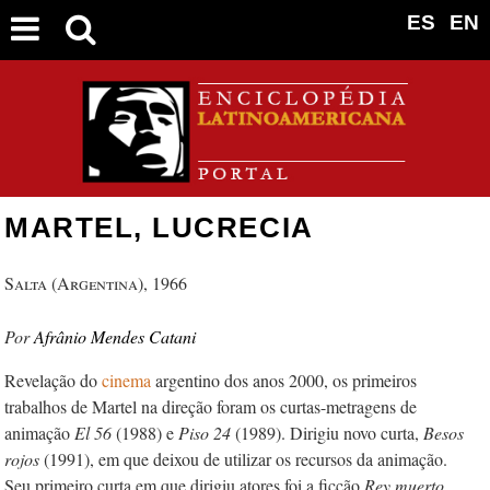
ES
EN
MARTEL, LUCRECIA
Salta (Argentina), 1966
Afrânio Mendes Catani
Revelação do
cinema
argentino dos anos 2000, os primeiros
trabalhos de Martel na direção foram os curtas-metragens de
animação
El 56
(1988) e
Piso 24
(1989). Dirigiu novo curta,
Besos
rojos
(1991), em que deixou de utilizar os recursos da animação.
Seu primeiro curta em que dirigiu atores foi a ficção
Rey muerto