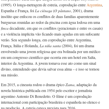
(1995). O longa-metragem de estreia, coprodução entre
Argentina
,
Espanha e França, foi
La ciénaga
(
O pântano
, 2001), drama
insólito que enfocou os conflitos de duas famílias aparentemente
burguesas reunidas ao redor da piscina com água lodosa em uma
finca
decadente, em que os conflitos (geracionais e entre os casais)
e a violência implícita vão ficando mais agudas em um sufocante
verão. Seu segundo longa, em coprodução entre Argentina,
França, Itália e Holanda,
La niña santa
(2004), foi um drama
envolvendo uma jovem religiosa que era bolinada por um médico
em um congresso científico que ocorria em um hotel em Salta,
interior da Argentina. A jovem tomava esse ato como um sinal
divino, entendendo que devia salvar essa alma – e isso se tornou
sua missão.
Em 2015, a cineasta rodou o drama épico
Zama
, adaptação da
novela histórica publicada em 1954 pelo escritor e jornalista
argentino Antonio Di Benedetto. O filme é um coprodução
internacional com participação brasileira e espanhola no elenco e
na produção. A estreia estava prevista para 2016.