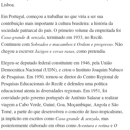
Lisboa.
Em Portugal, começou a trabalhar no que viria a ser sua
contribuição mais importante à cultura brasileira: a história da
sociedade patriarcal do país. O primeiro volume da empreitada foi
Casa-grande
&
senzala
, terminado em 1933, no Recife.
Continuou com
Sobrados e mucambos
e
Ordem e progresso
. Não
chegou a escrever
Jazigos e covas rasas
, como pretendia.
Elegeu-se deputado federal constituinte em 1946, pela União
Democrática Nacional (UDN), e criou o Instituto Joaquim Nabuco
de Pesquisas. Em 1950, tornou-se diretor do Centro Regional de
Pesquisas Educacionais do Recife e defendeu uma política
educacional atenta às diversidades regionais. Em 1951, foi
convidado pelo governo português de Antônio Salazar a realizar
viagem a Cabo Verde, Guiné, Goa, Moçambique, Angola e São
Tomé, a partir do que desenvolveu o conceito de luso-tropicalismo,
já implícito em escritos como
Casa-grande
&
senzala
, mas
posteriormente elaborado em obras como
Aventura e rotina
e
O