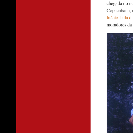
chegada do n
Copacabana, n
Inácio Lula da
moradores da 