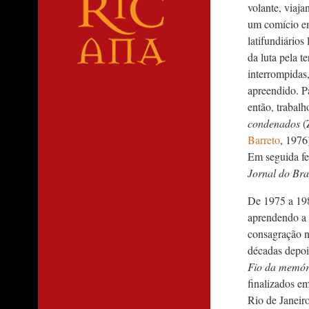
volante, viaja
um comício em
latifundiários
da luta pela t
interrompidas
apreendido. Pa
então, trabal
condenados
(
Barreto
, 1976
Em seguida f
Jornal do Bra
De 1975 a 19
aprendendo a
consagração na
décadas depoi
Fio da memó
finalizados e
Rio de Janeir