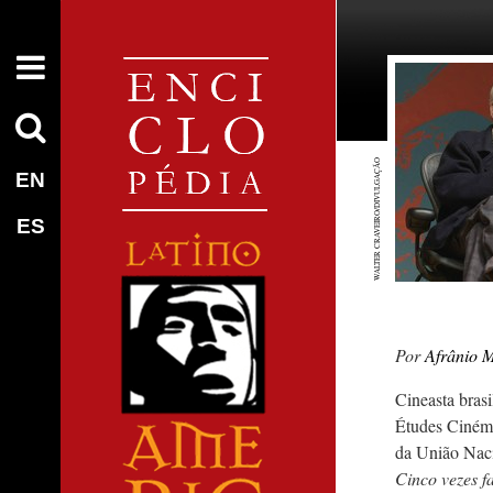
WALTER CRAVEIRO/DIVULGAÇÃO
EN
ES
Afrânio 
Cineasta brasi
Études Ciném
da União Naci
Cinco vezes f