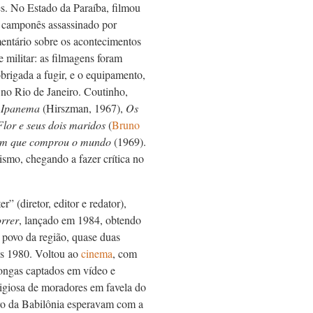
ões. No Estado da Paraíba, filmou
r camponês assassinado por
entário sobre os acontecimentos
e militar: as filmagens foram
brigada a fugir, e o equipamento,
 no Rio de Janeiro. Coutinho,
e Ipanema
(Hirszman, 1967),
Os
lor e seus dois maridos
(
Bruno
m que comprou o mundo
(1969).
smo, chegando a fazer crítica no
 (diretor, editor e redator),
rrer
, lançado em 1984, obtendo
o povo da região, quase duas
os 1980. Voltou ao
cinema
, com
 longas captados em vídeo e
ligiosa de moradores em favela do
ro da Babilônia esperavam com a