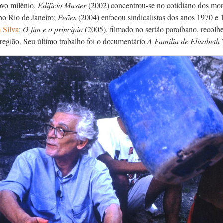
ovo milênio.
Edifício Master
(2002) concentrou-se no cotidiano dos mor
o Rio de Janeiro;
Peões
(2004) enfocou sindicalistas dos anos 1970 e 
 Silva
;
O fim e o princípio
(2005), filmado no sertão paraibano, recolh
região. Seu último trabalho foi o documentário
A Família de Elisabeth 