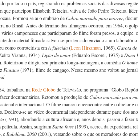
ndo por todo o país, registrando os problemas sociais das diversas regi
 que participou Elisabeth Teixeira, viúva de João Pedro Teixeira, líde
 locais. Formou-se aí o embrião de
Cabra marcado para morrer
, docum
erra no Brasil. Antes do término das filmagens ocorreu, em 1964, o golp
, vários camponeses que participaram do filme foram presos, a equipe, o
rte do material filmado salvou-se por ter sido enviado a um laboratório
hou como corroteirista em
A falecida
(
Leon Hirszman
, 1965),
Garota d
Zelito Vianna, 1974),
Lição de amor
(Eduardo Escorel, 1975) e
Dona F
). Roteirizou e dirigiu seu primeiro longa-metragem, a comédia
O home
ez
Faustão
(1971), filme de cangaço. Nesse mesmo ano voltou ao jornali
sil
.
84, trabalhou na
Rede Globo
de Televisão, no programa “Globo Repórter”
 fazer documentários. Retomou a produção de
Cabra marcado para mo
cional e internacional. O filme marcou o reencontro entre o diretor e 
s. Dedicou-se ao vídeo documental independente durante parte dos an
ria
(1991), abordando a cultura africana e, anos depois, passou a fazer
m película. Assim, surgiram
Santo forte
(1999), acerca da experiência re
o, e
Babilônia 2000
(2001), versando sobre o que os moradores do mor