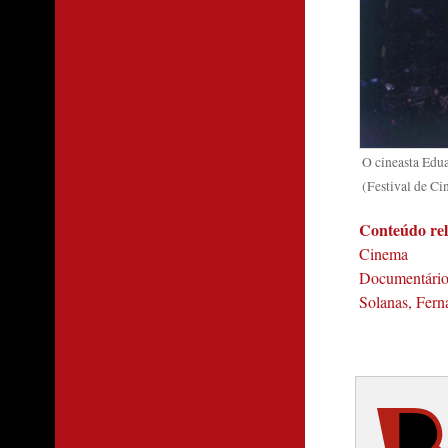
O cineasta Edua
(Festival de C
Conteúdo re
Cinema
Documentário 
Solanas, Fer