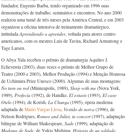
fundador, Eugenio Barba, tendo organizado em 1996 suas
demonstrações de trabalho, seminários e encontros. No ano 2000
realizou uma turnê de três meses pela América Central, e em 2003
organizou a oficina intensiva de treinamento dramatúrgico,
intitulada
Aprendiendo a aprender
, voltada para atores centro-
americanos, com os mestres Luis de Tavira, Richard Armstrong e
Tage Larsen.
O Abya Yala recebeu o prêmio de dramaturgia Aquileo J.
Echeverría (2003), duas vezes o prêmio de Melhor Grupo de
Teatro (2000 e 2003), Melhor Produção (1994) e Menção Honrosa
de Uchimura Prize Unesco (2000). Algumas de suas montagens:
No turn on red
(Minneapolis, 1989),
Sleep with me
(Nova York,
1989),
Profecía
(1992), de Handke,
El extasis
(1993),
El caso
Otelo
(1994), de Korish,
La Chunga
(1995), ópera moderna
adaptada de
Mario Vargas Llosa
,
Vestido de noiva
(1996), de
Nelson Rodrigues,
Romeo and Juliet, in concert
(1997), adaptação
bilíngue de William Shakespeare,
Sade
(1999), adaptação de
Madame de Sade
, de Yukio Mishima,
Historia de un soldado